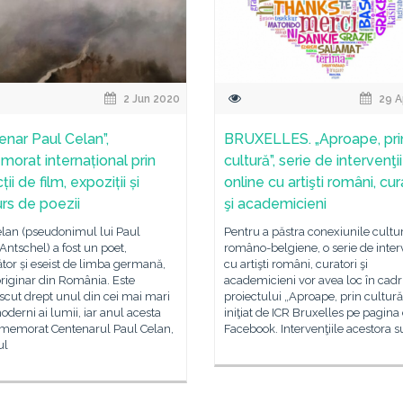
2 Jun 2020
29 A
enar Paul Celan”,
BRUXELLES. „Aproape, pri
orat internațional prin
cultură”, serie de intervenţii
ții de film, expoziții și
online cu artişti români, cur
rs de poezii
şi academicieni
elan (pseudonimul lui Paul
Pentru a păstra conexiunile cultu
Antschel) a fost un poet,
româno-belgiene, o serie de interv
tor și eseist de limba germană,
cu artişti români, curatori şi
riginar din România. Este
academicieni vor avea loc în cadr
cut drept unul din cei mai mari
proiectului „Aproape, prin cultură
oderni ai lumii, iar anul acesta
iniţiat de ICR Bruxelles pe pagina
omemorat Centenarul Paul Celan,
Facebook. Intervenţiile acestora s
ul