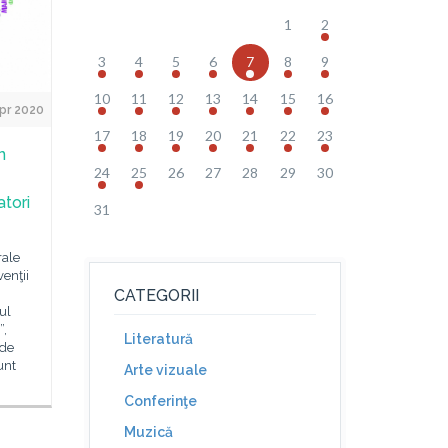
1
2
3
4
5
6
7
8
9
10
11
12
13
14
15
16
pr 2020
17
18
19
20
21
22
23
n
24
25
26
27
28
29
30
atori
31
rale
enţii
CATEGORII
ul
”,
Literatură
 de
unt
Arte vizuale
Conferinţe
Muzică