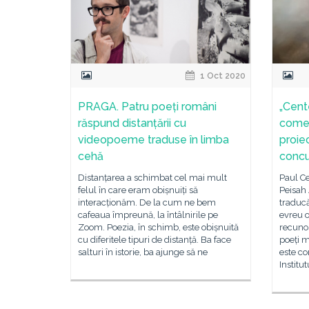
1 Oct 2020
PRAGA. Patru poeți români
„Cent
răspund distanțării cu
comem
videopoeme traduse în limba
proiec
cehă
concu
Distanțarea a schimbat cel mai mult
Paul C
felul în care eram obișnuiți să
Peisah 
interacționăm. De la cum ne bem
traducă
cafeaua împreună, la întâlnirile pe
evreu o
Zoom. Poezia, în schimb, este obișnuită
recunos
cu diferitele tipuri de distanță. Ba face
poeți m
salturi în istorie, ba ajunge să ne
este c
Institut