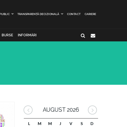
 PUBLIC
TRANSPARENȚĂ DECIZIONALĂ
CONTACT
CARIERE
BURSE
INFORMĂRI
AUGUST 2026
L
M
M
J
V
S
D