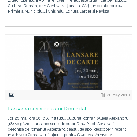
Zilelor Literaturii Române. Evenimentul este organizat de Institutul
Cultural Român, prin Centrul Naţional al Cărţii, în colaborare cu
Primăria Municipiului Chişinău, Editura Cartier şi Revista
20 May 2010
Lansarea seriei de autor Dinu Pillat
Joi, 20 mai, ora 18. 00, Institutul Cultural Român (Aleea Alexandru
38) va găzdui lansarea seriei de autor Dinu Pillat. Seria va fi
deschisă de romanul Aşteptând ceasul de apoi, descoperit recent
în arhivele Consiliului Naţional pentru Studierea Arhivelor