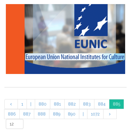
1
|
880
881
882
883
884
885
886
887
888
889
890
|
1072