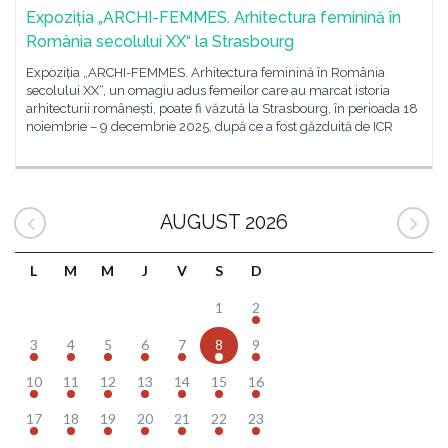
Expoziția „ARCHI-FEMMES. Arhitectura feminină în
România secolului XX“ la Strasbourg
Expoziția „ARCHI-FEMMES. Arhitectura feminină în România
secolului XX“, un omagiu adus femeilor care au marcat istoria
arhitecturii românești, poate fi văzută la Strasbourg, în perioada 18
noiembrie – 9 decembrie 2025, după ce a fost găzduită de ICR
AUGUST 2026
L
M
M
J
V
S
D
1
2
3
4
5
6
7
8
9
10
11
12
13
14
15
16
17
18
19
20
21
22
23