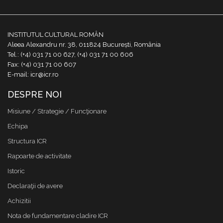
INSTITUTUL CULTURAL ROMÂN
Aleea Alexandru nr. 38, 011824 București, România
Tel.: (+4) 031 71 00 627, (+4) 031 71 00 606
Fax: (+4) 031 71 00 607
E-mail: icr@icr.ro
DESPRE NOI
Misiune / Strategie / Funcţionare
Echipa
Structura ICR
Rapoarte de activitate
Istoric
Declaraţii de avere
Achizitii
Nota de fundamentare cladire ICR