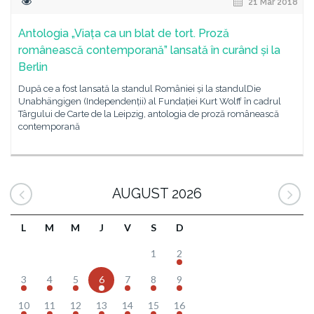
21 Mar 2018
Antologia „Viața ca un blat de tort. Proză
românească contemporană” lansată în curând și la
Berlin
După ce a fost lansată la standul României și la standulDie
Unabhängigen (Independenții) al Fundației Kurt Wolff în cadrul
Târgului de Carte de la Leipzig, antologia de proză românească
contemporană
AUGUST 2026
L
M
M
J
V
S
D
1
2
3
4
5
6
7
8
9
10
11
12
13
14
15
16