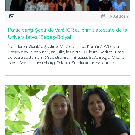
30 Jul 2019
Participanţii Şcolii de Vară ICR au primit atestate de la
Universitatea "Babeş-Bolyai"
Închiderea oficială a Școlii de Vară de Limba Română ICR de la
Braşov a avut loc vineri, 26 iulie, la Centrul Cultural Reduta. Timp
de patru săptămâni, 23 de străini din Brazilia, SUA, Belgia, Croaţia,
Israel, Spania, Luxemburg, Polonia, Suedia au urmat cursuri