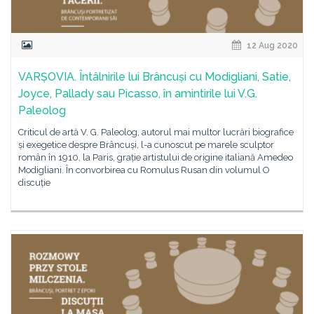
12 Aug 2020
VARȘOVIA. Întâlnirile lui Brâncuși cu Modigliani, Satie,
Joyce, Pallady sau Picasso, în amintirile lui V.G.
Paleolog
Criticul de artă V. G. Paleolog, autorul mai multor lucrări biografice
și exegetice despre Brâncuși, l-a cunoscut pe marele sculptor
român în 1910, la Paris, grație artistului de origine italiană Amedeo
Modigliani. În convorbirea cu Romulus Rusan din volumul O
discuție