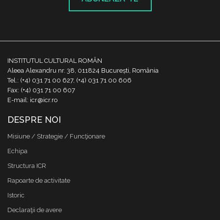
INSTITUTUL CULTURAL ROMÂN
Aleea Alexandru nr. 38, 011824 București, România
Tel.: (+4) 031 71 00 627, (+4) 031 71 00 606
Fax: (+4) 031 71 00 607
E-mail: icr@icr.ro
DESPRE NOI
Misiune / Strategie / Funcţionare
Echipa
Structura ICR
Rapoarte de activitate
Istoric
Declaraţii de avere