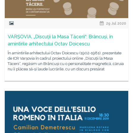
29 Jul 2020
VARȘOVIA. „Discuții la Masa Tăcerii“: Brâncuși, în
amintirile arhitectului Octav Doicescu
În amintirile arhitectului Octav Doicescu (1902-1981), prezentate
de ICR Varșovia în cadrul proiectului online „Discuții la Masa
Tăcerii“, regăsim un Brâncuși cu o personalitate magnetică, căruia
nu îi plăcea să-și laude lucrările, cu un discurs presărat