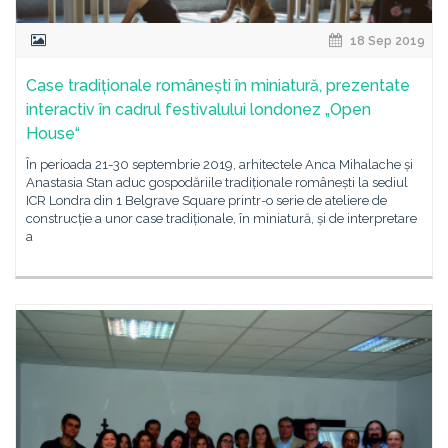
18 Sep 2019
Case tradiționale românești în miniatură, prezentate
interactiv în cadrul festivalului londonez „Open
House“
În perioada 21-30 septembrie 2019, arhitectele Anca Mihalache și
Anastasia Stan aduc gospodăriile tradiționale românești la sediul
ICR Londra din 1 Belgrave Square printr-o serie de ateliere de
construcție a unor case tradiționale, în miniatură, și de interpretare
a