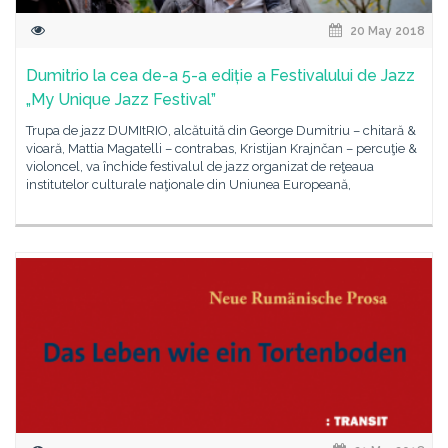
20 May 2018
Dumitrio la cea de-a 5-a ediție a Festivalului de Jazz
„My Unique Jazz Festival”
Trupa de jazz DUMItRIO, alcătuită din George Dumitriu – chitară &
vioară, Mattia Magatelli – contrabas, Kristijan Krajnčan – percuţie &
violoncel, va închide festivalul de jazz organizat de reţeaua
institutelor culturale naţionale din Uniunea Europeană,