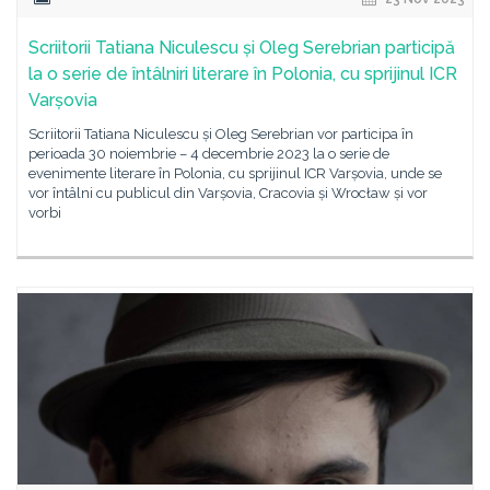
Scriitorii Tatiana Niculescu și Oleg Serebrian participă
la o serie de întâlniri literare în Polonia, cu sprijinul ICR
Varșovia
Scriitorii Tatiana Niculescu și Oleg Serebrian vor participa în
perioada 30 noiembrie – 4 decembrie 2023 la o serie de
evenimente literare în Polonia, cu sprijinul ICR Varșovia, unde se
vor întâlni cu publicul din Varșovia, Cracovia și Wrocław și vor
vorbi