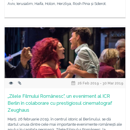
Aviv, Ierusalim, Haifa, Holon, Herzliya, Rosh Pina și Sderot.
26 Feb 2019 - 30 Mar 2019
„Zilele Filmului Românesc”, un eveniment al ICR
Berlin în colaborare cu prestigiosul cinematograf
Zeughaus
Marți, 26 februarie 2019, în centrul istoric al Berlinului, se dă
startul unuia dintre cele mai importante evenimente românești ale
anului în capitala germană: Zilele Filmului Românesc, la