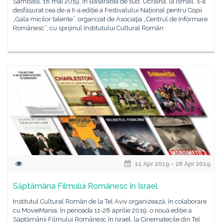
Sâmbătă, 18 mai 2019, în Basarabia de sud, Ucraina, la Ismail, s-a
desfășurat cea de-a II-a ediție a Festivalului Național pentru Copii
„Gala micilor talente”, organizat de Asociaţia „Centrul de Informare
Românesc”, cu sprijinul Institutului Cultural Român
11 Apr 2019 - 28 Apr 2019
Săptămâna Filmului Românesc în Israel
Institutul Cultural Român de la Tel Aviv organizează, în colaborare
cu MovieMania, în perioada 11-28 aprilie 2019, o nouă ediție a
Săptămânii Filmului Românesc în Israel, la Cinematecile din Tel