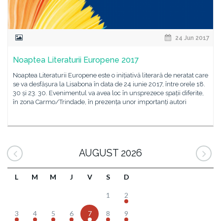
24 Jun 2017
Noaptea Literaturii Europene 2017
Noaptea Literaturii Europene este o inițiativă literară de neratat care
se va desfășura la Lisabona în data de 24 iunie 2017, între orele 18.
30 și 23. 30. Evenimentul va avea loc în unsprezece spații diferite,
în zona Carmo/Trindade, în prezența unor importanți autori
AUGUST 2026
L
M
M
J
V
S
D
1
2
3
4
5
6
7
8
9