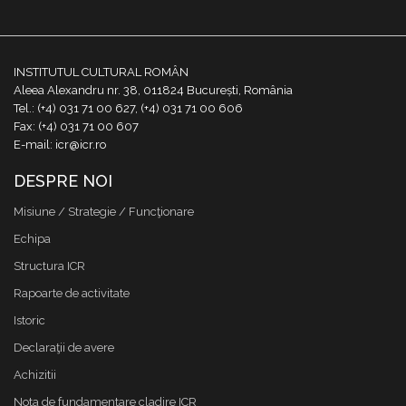
INSTITUTUL CULTURAL ROMÂN
Aleea Alexandru nr. 38, 011824 București, România
Tel.: (+4) 031 71 00 627, (+4) 031 71 00 606
Fax: (+4) 031 71 00 607
E-mail: icr@icr.ro
DESPRE NOI
Misiune / Strategie / Funcţionare
Echipa
Structura ICR
Rapoarte de activitate
Istoric
Declaraţii de avere
Achizitii
Nota de fundamentare cladire ICR