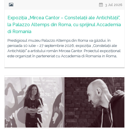
3 Jul 2026
Expoziția „Mircea Cantor – Constelații ale Antichității”,
la Palazzo Altemps din Roma, cu sprijinul Accademia
di Romania
Prestigiosul muzeu Palazzo Altemps din Roma va găzdui, în
perioada 10 iulie – 27 septembrie 2026, expoziția „Constelații ale
Antichitățiiˮ a artistului român Mircea Cantor. Proiectul expozițional
este organizat în parteneriat cu Accademia di Romania in Roma,