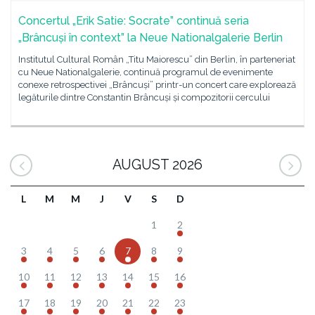
Concertul „Erik Satie: Socrate” continuă seria
„Brâncuși în context” la Neue Nationalgalerie Berlin
Institutul Cultural Român „Titu Maiorescu” din Berlin, în parteneriat
cu Neue Nationalgalerie, continuă programul de evenimente
conexe retrospectivei „Brâncuși” printr-un concert care explorează
legăturile dintre Constantin Brâncuși și compozitorii cercului
AUGUST 2026
L
M
M
J
V
S
D
1
2
3
4
5
6
7
8
9
10
11
12
13
14
15
16
17
18
19
20
21
22
23