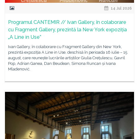
14 Jul 2026
Programul CANTEMIR // Ivan Gallery, în colaborare
cu Fragment Gallery, prezintă la New York expoziția
„A Line in Use”
Ivan Gallery, în colaborare cu Fragment Gallery din New York,
prezintă expoziția A Line in Use, deschisă în perioada 16 iulie – 15
august, care reunește lucrările artiștilor Giulia Crețulescu, Gavril
Pop, Adrian Ganea, Dan Beudean, Simona Runcan și Ivana
Mladenović.