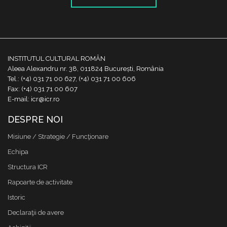
INSTITUTUL CULTURAL ROMÂN
Aleea Alexandru nr. 38, 011824 București, România
Tel.: (+4) 031 71 00 627, (+4) 031 71 00 606
Fax: (+4) 031 71 00 607
E-mail: icr@icr.ro
DESPRE NOI
Misiune / Strategie / Funcţionare
Echipa
Structura ICR
Rapoarte de activitate
Istoric
Declaraţii de avere