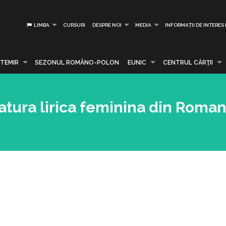
LIMBA
CURSURI
DESPRE NOI
MEDIA
INFORMAȚII DE INTERES
TEMIR
SEZONUL ROMÂNO-POLON
EUNIC
CENTRUL CĂRŢII
atura lirica feminina din Roman