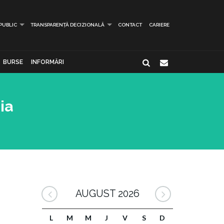
 PUBLIC
TRANSPARENȚĂ DECIZIONALĂ
CONTACT
CARIERE
BURSE
INFORMĂRI
ia
AUGUST 2026
L
M
M
J
V
S
D