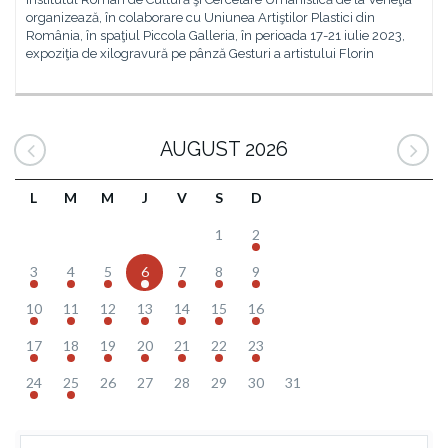
organizează, în colaborare cu Uniunea Artiştilor Plastici din
România, în spaţiul Piccola Galleria, în perioada 17-21 iulie 2023,
expoziţia de xilogravură pe pânză Gesturi a artistului Florin
AUGUST 2026
L
M
M
J
V
S
D
1
2
3
4
5
6
7
8
9
10
11
12
13
14
15
16
17
18
19
20
21
22
23
24
25
26
27
28
29
30
31