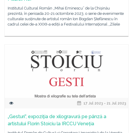
Institutul Cultural Român „Mihai Eminescu” de la Chișinău
prezintă, în perioada 20-21 octombrie 2023, o serie de evenimente
culturale susținute de artistul român Ion Bogdan Ștefănescu în
cadrul celei de-a XXXII-a ediții a Festivalului Internațional „Zilele
17 Jul 2023 - 21 Jul 2023
„Gesturi”, expoziţia de xilogravură pe pânză a
artistului Florin Stoiciu la IRCCU Veneția
Institutul Român de Cultură şi Cercetare Umanistică de la Veneţia