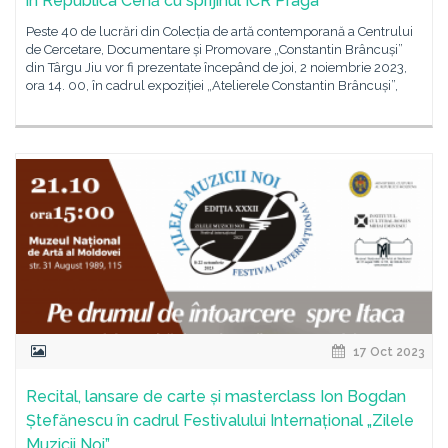
în Republica Cehă cu sprijinul ICR Praga
Peste 40 de lucrări din Colecția de artă contemporană a Centrului
de Cercetare, Documentare și Promovare „Constantin Brâncuși”
din Târgu Jiu vor fi prezentate începând de joi, 2 noiembrie 2023,
ora 14. 00, în cadrul expoziției „Atelierele Constantin Brâncuși”,
17 Oct 2023
Recital, lansare de carte și masterclass Ion Bogdan
Ștefănescu în cadrul Festivalului Internațional „Zilele
Muzicii Noi”