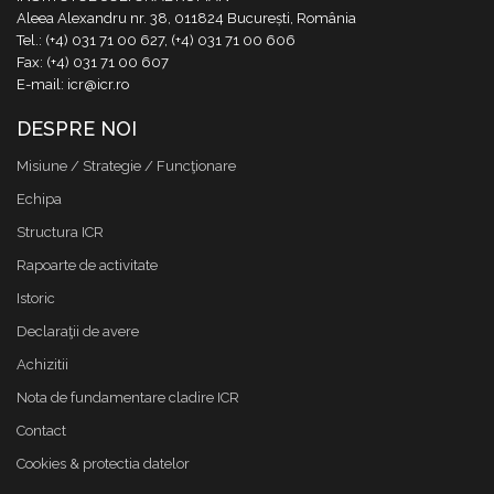
Aleea Alexandru nr. 38, 011824 București, România
Tel.: (+4) 031 71 00 627, (+4) 031 71 00 606
Fax: (+4) 031 71 00 607
E-mail: icr@icr.ro
DESPRE NOI
Misiune / Strategie / Funcţionare
Echipa
Structura ICR
Rapoarte de activitate
Istoric
Declaraţii de avere
Achizitii
Nota de fundamentare cladire ICR
Contact
Cookies & protectia datelor