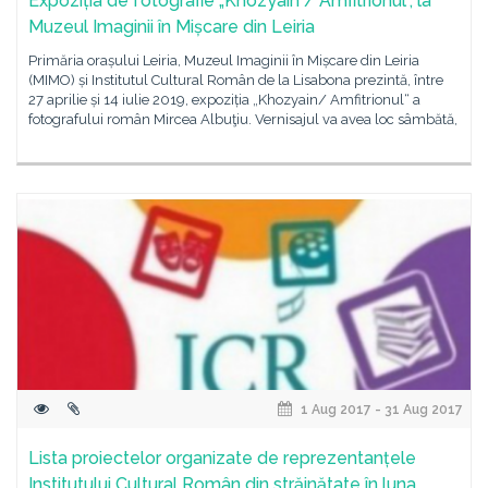
Expoziția de fotografie „Khozyain / Amfitrionul“, la
Muzeul Imaginii în Mișcare din Leiria
Primăria orașului Leiria, Muzeul Imaginii în Mișcare din Leiria
(MIMO) și Institutul Cultural Român de la Lisabona prezintă, între
27 aprilie și 14 iulie 2019, expoziția „Khozyain/ Amfitrionul“ a
fotografului român Mircea Albuţiu. Vernisajul va avea loc sâmbătă,
1 Aug 2017 - 31 Aug 2017
Lista proiectelor organizate de reprezentanțele
Institutului Cultural Român din străinătate în luna