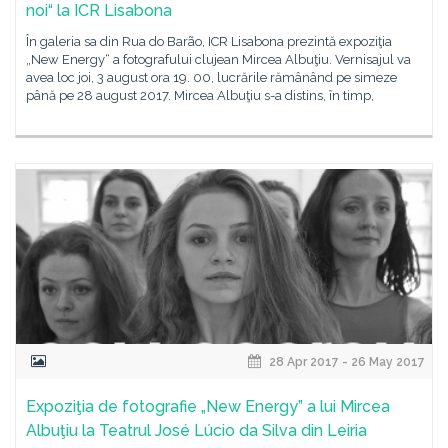
noi“ la ICR Lisabona
În galeria sa din Rua do Barão, ICR Lisabona prezintă expoziţia
„New Energy“ a fotografului clujean Mircea Albuţiu. Vernisajul va
avea loc joi, 3 august ora 19. 00, lucrările rămânând pe simeze
până pe 28 august 2017. Mircea Albuţiu s-a distins, în timp,
28 Apr 2017 - 26 May 2017
Expoziţia de fotografie „New Energy” a lui Mircea
Albuţiu la Teatrul José Lúcio da Silva din Leiria