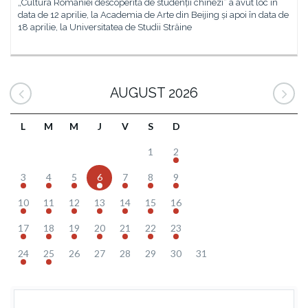
„Cultura României descoperită de studenții chinezi“ a avut loc în
data de 12 aprilie, la Academia de Arte din Beijing și apoi în data de
18 aprilie, la Universitatea de Studii Străine
AUGUST 2026
L
M
M
J
V
S
D
1
2
3
4
5
6
7
8
9
10
11
12
13
14
15
16
17
18
19
20
21
22
23
24
25
26
27
28
29
30
31