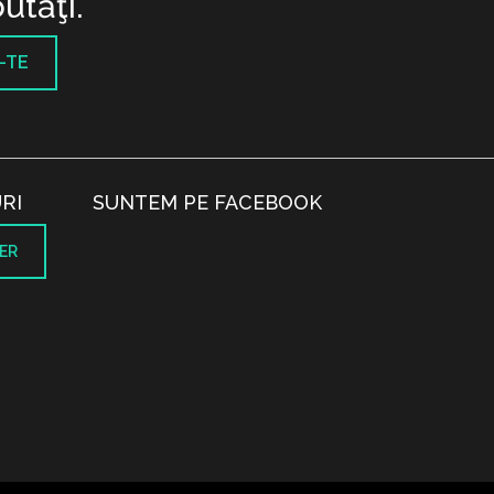
utăţi.
-TE
RI
SUNTEM PE FACEBOOK
ER