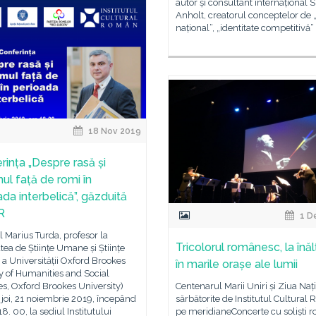
autor și consultant internațional
Anholt, creatorul conceptelor de
național”, „identitate competitivă”
18 Nov 2019
rința „Despre rasă și
mul față de romi în
ada interbelică”, găzduită
R
1 D
ul Marius Turda, profesor la
Tricolorul românesc, la înă
tea de Științe Umane și Științe
 a Universității Oxford Brookes
în marile orașe ale lumii
y of Humanities and Social
s, Oxford Brookes University)
Centenarul Marii Uniri și Ziua Naț
 joi, 21 noiembrie 2019, începând
sărbătorite de Institutul Cultural
18. 00, la sediul Institutului
pe meridianeConcerte cu soliști 