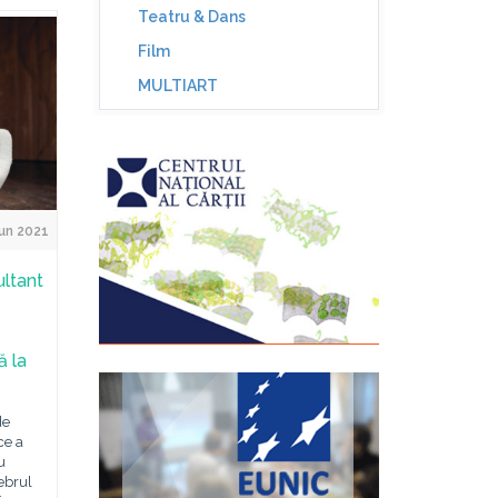
Teatru & Dans
Film
MULTIART
un 2021
ltant
ă la
de
ce a
u
lebrul