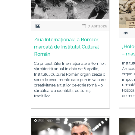
7 Apr 2026
Ziua Internațională a Romilor,
„Holo
marcată de Institutul Cultural
– mas
Român
Institu
Cu prilejul Zilei Internaționale a Romilor,
Ambasa
sărbătorită anual în data de 8 aprilie,
organiz
Institutul Cultural Român organizează o
împotri
serie de evenimente care pun în valoare
urmată
creativitatea artiștilor de etnie romă – o
Holoca
sărbătoare a identității, culturii și
de memo
tradițiilor