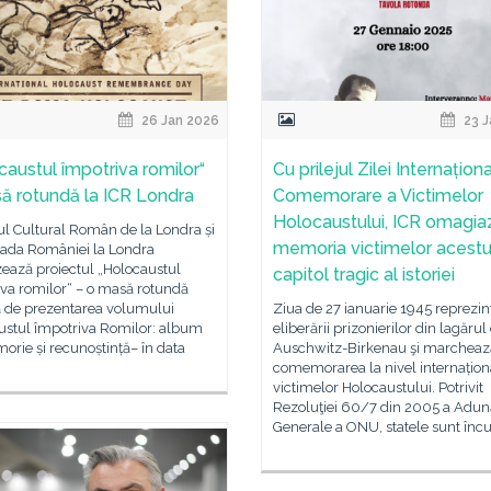
26 Jan 2026
23 J
caustul împotriva romilor“
Cu prilejul Zilei Internațion
ă rotundă la ICR Londra
Comemorare a Victimelor
Holocaustului, ICR omagia
tul Cultural Român de la Londra și
memoria victimelor acestu
da României la Londra
ează proiectul „Holocaustul
capitol tragic al istoriei
va romilor“ – o masă rotundă
 de prezentarea volumului
Ziua de 27 ianuarie 1945 reprezin
ustul împotriva Romilor: album
eliberării prizonierilor din lagărul
rie și recunoștință– în data
Auschwitz-Birkenau şi marcheaz
comemorarea la nivel internațion
victimelor Holocaustului. Potrivit
Rezoluţiei 60/7 din 2005 a Adună
Generale a ONU, statele sunt încu