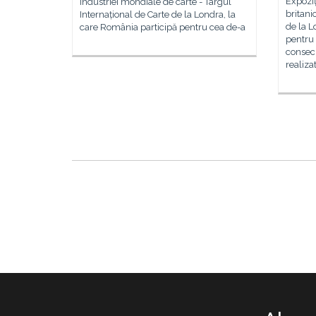
Expoziț
industriei mondiale de carte - Târgul
britani
Internațional de Carte de la Londra, la
de la L
care România participă pentru cea de-a
pentru
consec
realiza