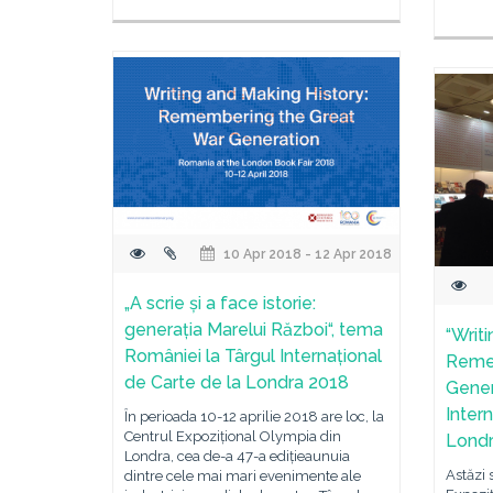
10 Apr 2018 - 12 Apr 2018
„A scrie și a face istorie:
generația Marelui Război“, tema
“Writ
României la Târgul Internațional
Reme
de Carte de la Londra 2018
Gener
Inter
Ȋn perioada 10-12 aprilie 2018 are loc, la
Centrul Expozițional Olympia din
Londr
Londra, cea de-a 47-a edițieaunuia
Astăzi 
dintre cele mai mari evenimente ale