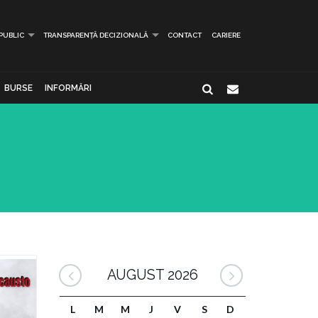
 PUBLIC
TRANSPARENȚĂ DECIZIONALĂ
CONTACT
CARIERE
BURSE
INFORMĂRI
AUGUST 2026
L
M
M
J
V
S
D