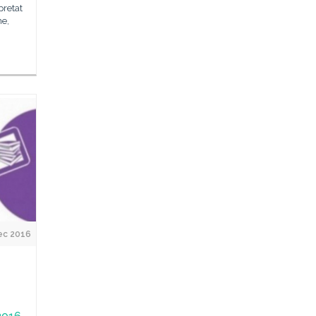
pretat
ne,
ec 2016