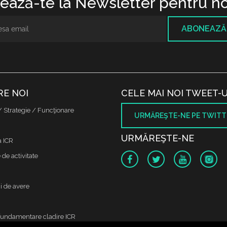
ază-te la Newsletter pentru no
ABONEAZĂ
RE NOI
CELE MAI NOI TWEET-U
/ Strategie / Funcţionare
URMĂREŞTE-NE PE TWITT
URMĂREŞTE-NE
a ICR
de activitate
i de avere
fundamentare cladire ICR