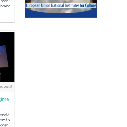
 Simon
 „brand
ec 2018
lțime
ională -
 Român
români