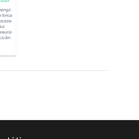
2016
ijing2-
 Ilinca
 ocazia
tul
preună
că din