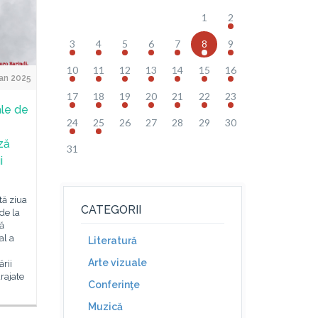
1
2
3
4
5
6
7
8
9
10
11
12
13
14
15
16
an 2025
17
18
19
20
21
22
23
ale de
24
25
26
27
28
29
30
ză
31
i
tă ziua
CATEGORII
 de la
ă
al a
Literatură
Arte vizuale
rii
rajate
Conferinţe
Muzică