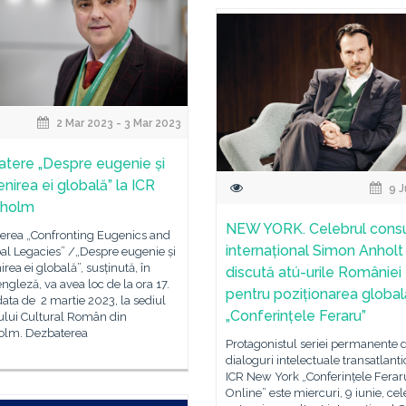
2 Mar 2023 - 3 Mar 2023
tere „Despre eugenie și
nirea ei globală” la ICR
9 J
kholm
NEW YORK. Celebrul consu
erea „Confronting Eugenics and
internațional Simon Anholt
bal Legacies” /„Despre eugenie și
rea ei globală”, susținută, în
discută atú-urile României
ngleză, va avea loc de la ora 17.
pentru poziționarea global
data de 2 martie 2023, la sediul
„Conferințele Feraru”
tului Cultural Român din
olm. Dezbaterea
Protagonistul seriei permanente 
dialoguri intelectuale transatlanti
ICR New York „Conferințele Ferar
Online” este miercuri, 9 iunie, ce