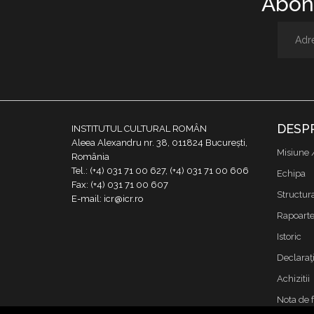
Abone
DESP
INSTITUTUL CULTURAL ROMÂN
Aleea Alexandru nr. 38, 011824 București,
Misiune 
România
Tel.: (+4) 031 71 00 627, (+4) 031 71 00 606
Echipa
Fax: (+4) 031 71 00 607
Structur
E-mail: icr@icr.ro
Rapoarte 
Istoric
Declaraţi
Achizitii
Nota de 