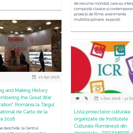
de renume mondial care au inter
compoziții clasice și contempora
proiecții de filme, evenimente
multidisciplinare, expoziții
10 Apr 2018
ing and Making History:
mbering the Great War
1 Dec 2016 - 31 D
ation”. România la Târgul
național de Carte de la
Lista proiectelor culturale
a 2018
organizate de Institutele
Culturale Românești din
se deschide, la Centrul