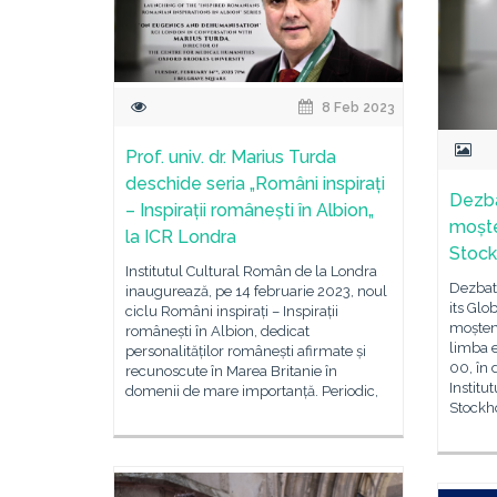
8 Feb 2023
Prof. univ. dr. Marius Turda
deschide seria „Români inspirați
Dezba
– Inspirații românești în Albion„
moște
la ICR Londra
Stoc
Institutul Cultural Român de la Londra
Dezbat
inaugurează, pe 14 februarie 2023, noul
its Glo
ciclu Români inspirați – Inspirații
moșteni
românești în Albion, dedicat
limba e
personalităților românești afirmate și
00, în 
recunoscute în Marea Britanie în
Institu
domenii de mare importanță. Periodic,
Stockh