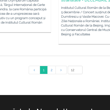
străinătate - DECEMBRIE 
ional Olympia din capitala
că, Târgul Internațional de Carte
Institutul Cultural Român de la Be
ondra, la care România participă
5 decembrie / Concert susținut de
 cea de-a unsprezecea oară
Dumitrescu și Vasile Macovei. Cu
utiv cu un program conceput și
Zilei Naționale a României, Institu
t de Institutul Cultural Român
Cultural Român de la Beijing, îm
cu Conservatorul Central de Muzi
Beijing și Facultatea
1
2