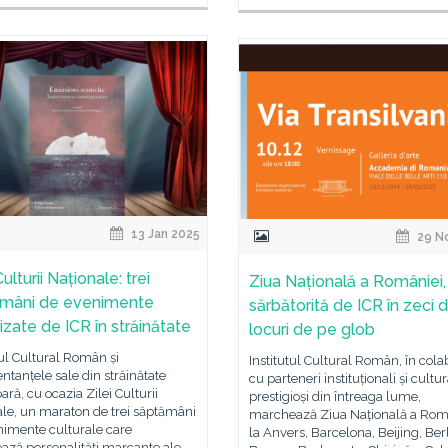
13 Jan 2025
29 N
ulturii Naționale: trei
Ziua Națională a României,
mâni de evenimente
sărbătorită de ICR în zeci 
izate de ICR în străinătate
locuri de pe glob
tul Cultural Român și
Institutul Cultural Român, în cola
ntanțele sale din străinătate
cu parteneri instituționali și cultur
ară, cu ocazia Zilei Culturii
prestigioși din întreaga lume,
le, un maraton de trei săptămâni
marchează Ziua Națională a Rom
nimente culturale care
la Anvers, Barcelona, Beijing, Berl
ază personalități marcante ale