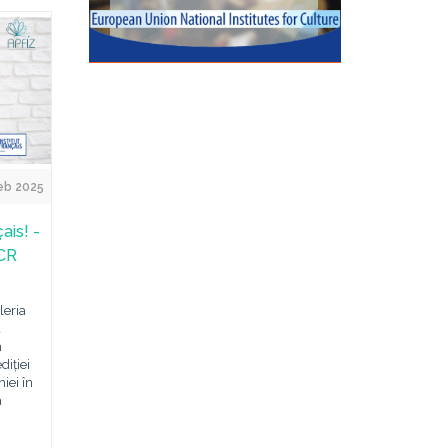
eb 2025
ais! -
ICR
leria
a
n
diției
iei în
a