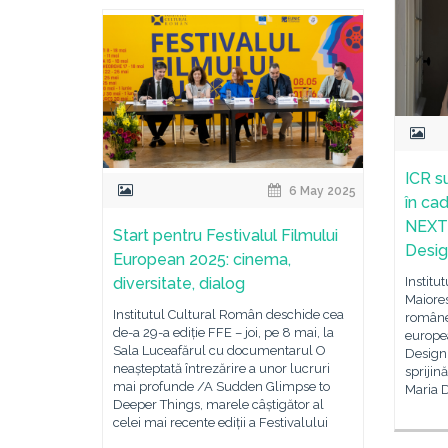
ICR s
6 May 2025
în ca
NEXT!
Start pentru Festivalul Filmului
Desi
European 2025: cinema,
Institu
diversitate, dialog
Maiores
Institutul Cultural Român deschide cea
românes
de-a 29-a ediție FFE – joi, pe 8 mai, la
europe
Sala Luceafărul cu documentarul O
Design,
neașteptată întrezărire a unor lucruri
sprijin
mai profunde /A Sudden Glimpse to
Maria 
Deeper Things, marele câștigător al
celei mai recente ediții a Festivalului