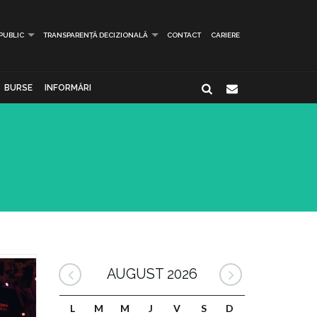
 PUBLIC
TRANSPARENȚĂ DECIZIONALĂ
CONTACT
CARIERE
BURSE
INFORMĂRI
AUGUST 2026
L
M
M
J
V
S
D