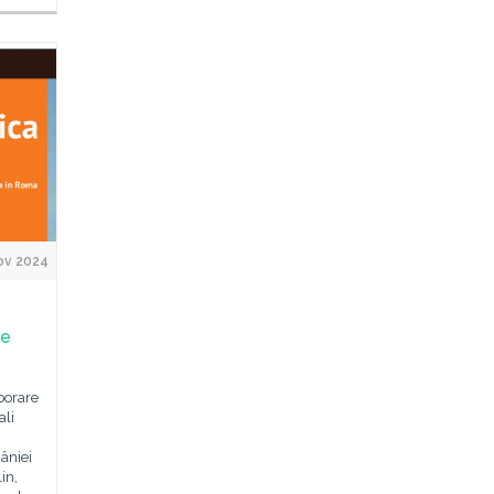
ov 2024
de
borare
ali
âniei
in,