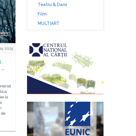
Teatru & Dans
Film
MULTIART
ay 2025
l
 –
eneriat
lica
ei la
a
n
t de