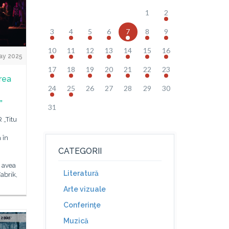
1
2
3
4
5
6
7
8
9
10
11
12
13
14
15
16
ay 2025
17
18
19
20
21
22
23
area
24
25
26
27
28
29
30
”
31
 „Titu
 în
CATEGORII
 avea
Literatură
abrik,
Arte vizuale
Conferinţe
Muzică