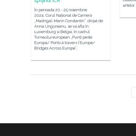
sprijinul ICR
artelor
În perioada 20 - 25 noiembrie
2024, Corul Național de Cameră
„Madrigal–Marin Constantin”, dirijat de
Anna Ungureanu, se va afla în
Luxemburg și Belgia, în cadrul
Turneului european „Punți peste
Europa/ Ponts à travers l’Europe/
Bridges Across Europe”,