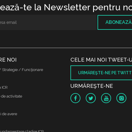
ază-te la Newsletter pentru no
ABONEAZĂ
RE NOI
CELE MAI NOI TWEET-U
/ Strategie / Funcţionare
URMĂREŞTE-NE PE TWITT
URMĂREŞTE-NE
a ICR
de activitate
i de avere
fundamentare cladire ICR