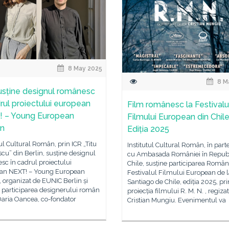
8 May 2025
8 M
usține designul românesc
drul proiectului european
Film românesc la Festivalu
 – Young European
Filmului European din Chile
gn
Ediția 2025
tul Cultural Român, prin ICR „Titu
Institutul Cultural Român, în part
cu” din Berlin, susține designul
cu Ambasada României în Repub
c în cadrul proiectului
Chile, susține participarea Români
an NEXT! – Young European
Festivalul Filmului European de l
 organizat de EUNIC Berlin și
Santiago de Chile, ediția 2025, pri
ă participarea designerului român
proiecția filmului R. M. N. , regiza
Daria Oancea, co-fondator
Cristian Mungiu. Evenimentul va