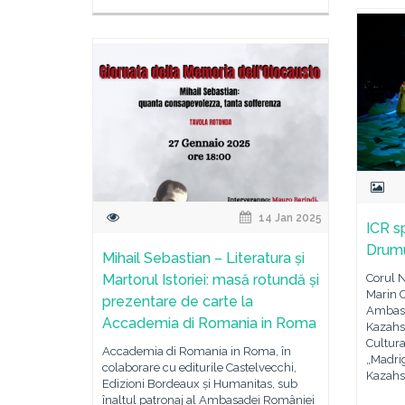
14 Jan 2025
ICR sp
Drumu
Mihail Sebastian – Literatura și
Martorul Istoriei: masă rotundă și
Corul 
Marin C
prezentare de carte la
Ambasa
Accademia di Romania in Roma
Kazahst
Cultur
Accademia di Romania in Roma, în
„Madrig
colaborare cu editurile Castelvecchi,
Kazahst
Edizioni Bordeaux și Humanitas, sub
înaltul patronaj al Ambasadei României