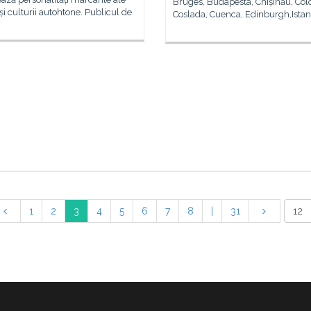
Bruges, Budapesta, Chișinău, Co
 și culturii autohtone. Publicul de
Coslada, Cuenca, Edinburgh,Istan
1
2
3
4
5
6
7
8
|
31