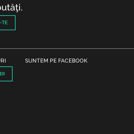
utăţi.
-TE
RI
SUNTEM PE FACEBOOK
ER