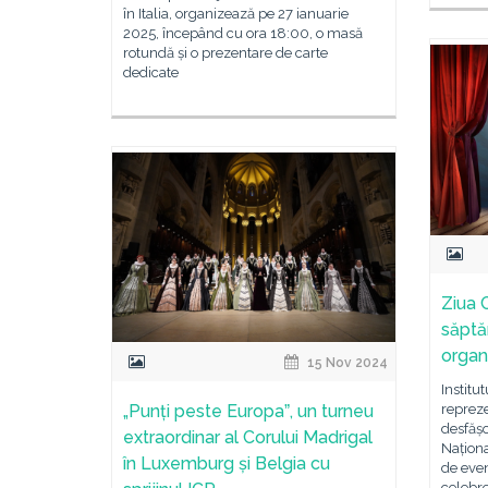
în Italia, organizează pe 27 ianuarie
2025, începând cu ora 18:00, o masă
rotundă și o prezentare de carte
dedicate
Ziua C
săptă
organ
15 Nov 2024
Institu
„Punți peste Europaˮ, un turneu
repreze
desfășo
extraordinar al Corului Madrigal
Naționa
în Luxemburg și Belgia cu
de eve
celebre