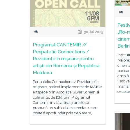
Festi
„Ro-m
30 Jul 2025
cinem
Programul CANTEMIR //
Berlin
Peripatetic Connections /
Institu
Rezidențe în mișcare pentru
Maiores
artiști din România și Republica
cinema
perioa
Moldova
amplă 
Festiv
Peripatetic Connections / Rezidențe în
mania”
mișcare, proiect implementat de MATCA
excelen
artspace prin Asociația Silver Screen și
cofinanțat de ICR, prin Programul
Cantemir, invită artiști și artiste să
propună un subiect de cercetare care
poate fi aprofundat prin deplasare,