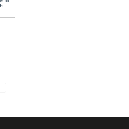
lombo,
bul,