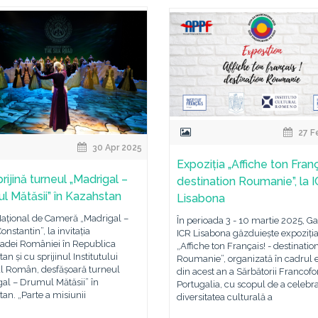
27 F
30 Apr 2025
Expoziția „Affiche ton Franç
rijină turneul „Madrigal –
destination Roumanie”, la 
l Mătăsii” în Kazahstan
Lisabona
Național de Cameră „Madrigal –
În perioada 3 - 10 martie 2025, Ga
onstantin”, la invitația
ICR Lisabona găzduiește expoziți
dei României în Republica
„Affiche ton Français! - destinatio
an și cu sprijinul Institutului
Roumanie”, organizată în cadrul e
al Român, desfășoară turneul
din acest an a Sărbătorii Francofon
al – Drumul Mătăsii” în
Portugalia, cu scopul de a celebr
an. „Parte a misiunii
diversitatea culturală a