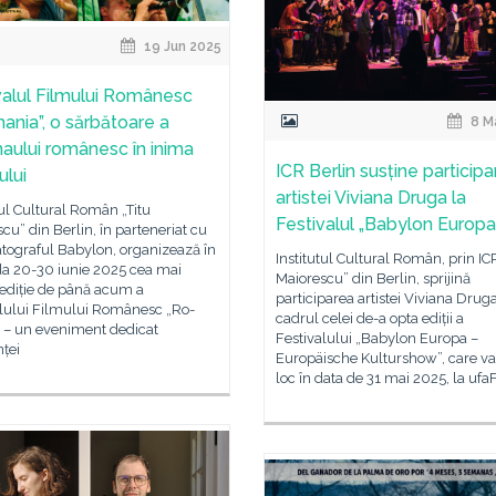
19 Jun 2025
valul Filmului Românesc
ania”, o sărbătoare a
8 M
aului românesc în inima
ICR Berlin susține particip
ului
artistei Viviana Druga la
tul Cultural Român „Titu
Festivalul „Babylon Europa
cu” din Berlin, în parteneriat cu
tograful Babylon, organizează în
Institutul Cultural Român, prin ICR
da 20-30 iunie 2025 cea mai
Maiorescu” din Berlin, sprijină
ediție de până acum a
participarea artistei Viviana Druga
alului Filmului Românesc „Ro-
cadrul celei de-a opta ediții a
 – un eveniment dedicat
Festivalului „Babylon Europa –
ței
Europäische Kulturshow”, care va
loc în data de 31 mai 2025, la ufaF