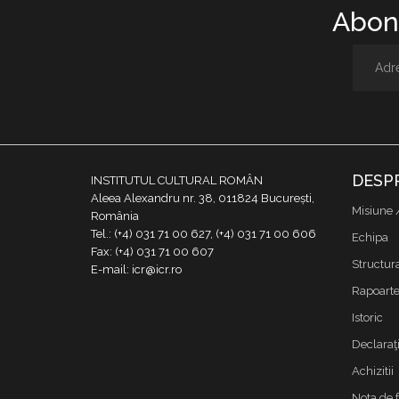
Abone
DESP
INSTITUTUL CULTURAL ROMÂN
Aleea Alexandru nr. 38, 011824 București,
Misiune 
România
Tel.: (+4) 031 71 00 627, (+4) 031 71 00 606
Echipa
Fax: (+4) 031 71 00 607
Structur
E-mail: icr@icr.ro
Rapoarte 
Istoric
Declaraţi
Achizitii
Nota de 