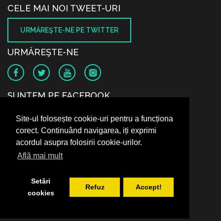
CELE MAI NOI TWEET-URI
URMĂREŞTE-NE PE TWITTER
URMĂREŞTE-NE
SUNTEM PE FACEBOOK
Site-ul folosește cookie-uri pentru a funcționa
corect. Continuând navigarea, iți exprimi
acordul asupra folosirii cookie-urilor.
Află mai mult
Setări
Refuz
Accept!
cookies