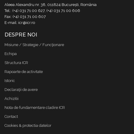
Aleea Alexandru nr. 38, 011824 București, România
Tel.: (+4) 031 71 00 627, (+4) 031 71 00 606
Fax: (+4) 031 71 00 607
E-mail: icr@icr.ro
DESPRE NOI
Misiune / Strategie / Funcţionare
Echipa
Structura ICR
Rapoarte de activitate
Istoric
Declaraţii de avere
Achizitii
Nota de fundamentare cladire ICR
Contact
Cookies & protectia datelor