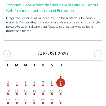
Programul atelierelor de traducere literară la Centrul
Ceh, în cadrul Lunii Literaturii Europene
Dragi traducători aflaţi la început şi iubitori ai literaturilor cehă şi
română, Vreţi să aflaţi cum să convingeţi editurile să publice cărţile
pe care le-aţi citit şi care v-au făcut să spuneţi „aş vrea ca toată
lumea să citească
AUGUST 2026
L
M
M
J
V
S
D
1
2
3
4
5
6
7
8
9
10
11
12
13
14
15
16
17
18
19
20
21
22
23