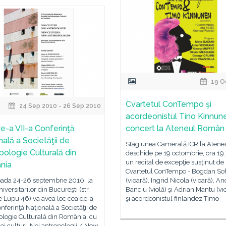
19 O
Cvartetul ConTempo şi
24 Sep 2010 - 26 Sep 2010
acordeonistul Tino Kinnune
e-a VII-a Conferinţă
concert la Ateneul Român
nală a Societăţii de
Stagiunea Camerală ICR la Atene
pologie Culturală din
deschide pe 19 octombrie, ora 19.
un recital de excepţie susţinut de
nia
Cvartetul ConTempo - Bogdan Sof
oada 24-26 septembrie 2010, la
(vioară), Ingrid Nicola (vioară), A
iversitarilor din Bucureşti (str.
Banciu (violă) şi Adrian Mantu (vio
e Lupu 46) va avea loc cea de-a
şi acordeonistul finlandez Timo
onferinţă Naţională a Societăţii de
ologie Culturală din România, cu
i culturi. Noi antropologii / New