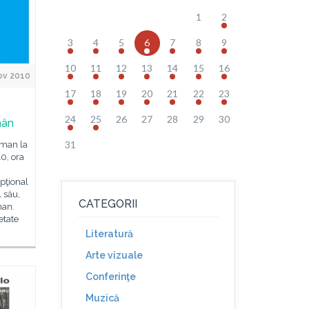
1
2
3
4
5
6
7
8
9
10
11
12
13
14
15
16
ov 2010
17
18
19
20
21
22
23
24
25
26
27
28
29
30
mân
31
eman la
0, ora
pţional
l său,
CATEGORII
man.
etate
Literatură
Arte vizuale
Conferinţe
Muzică