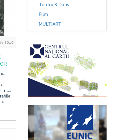
Teatru & Dans
Film
MULTIART
ov 2010
,
ICR
rius
a
 limba
afiile
lui