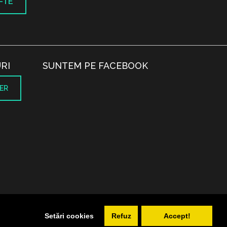
-TE
RI
SUNTEM PE FACEBOOK
ER
.
Setări cookies
Refuz
Accept!