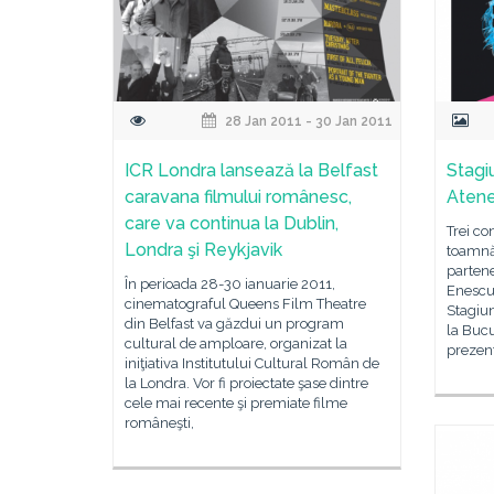
28 Jan 2011 - 30 Jan 2011
ICR Londra lansează la Belfast
Stagi
caravana filmului românesc,
Aten
care va continua la Dublin,
Trei co
Londra şi Reykjavik
toamnă,
parten
În perioada 28-30 ianuarie 2011,
Enescu 
cinematograful Queens Film Theatre
Stagiun
din Belfast va găzdui un program
la Bucur
cultural de amploare, organizat la
prezent
iniţiativa Institutului Cultural Român de
la Londra. Vor fi proiectate şase dintre
cele mai recente şi premiate filme
româneşti,