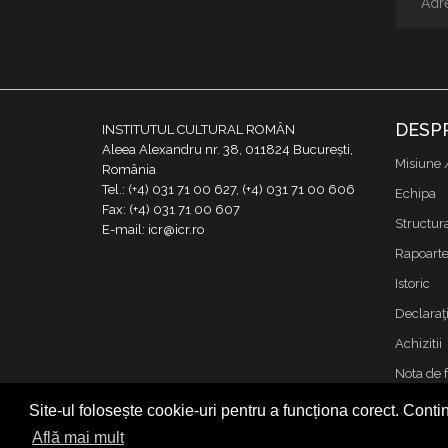
DESP
INSTITUTUL CULTURAL ROMÂN
Aleea Alexandru nr. 38, 011824 București,
Misiune 
România
Tel.: (+4) 031 71 00 627, (+4) 031 71 00 606
Echipa
Fax: (+4) 031 71 00 607
Structur
E-mail: icr@icr.ro
Rapoarte 
Istoric
Declaraţi
Achizitii
Nota de 
Contact
Site-ul folosește cookie-uri pentru a funcționa corect. Contin
Cookies &
Află mai mult