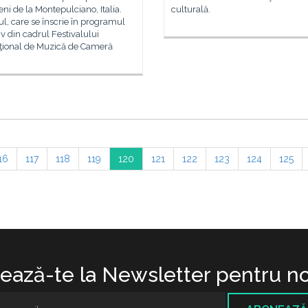
ni de la Montepulciano, Italia.
culturală.
ul, care se înscrie în programul
v din cadrul Festivalului
aţional de Muzică de Cameră
16
117
118
119
120
121
122
123
124
125
ază-te la Newsletter pentru no