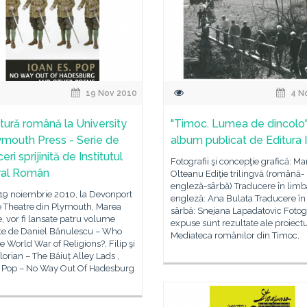
19 Nov 2010
4 N
atură română la University
"Timoc. Lumea de dincolo"
ymouth Press - Serie de
album publicat de Editura 
eri sprijinită de Institutul
Fotografii şi concepţie grafică: Ma
ral Român
Olteanu Ediţie trilingvă (română-
engleză-sârbă) Traducere în limb
 19 noiembrie 2010, la Devonport
engleză: Ana Bulata Traducere în
e Theatre din Plymouth, Marea
sârbă: Snejana Lapadatovic Fotogr
e, vor fi lansate patru volume
expuse sunt rezultate ale proiectu
e de Daniel Bănulescu – Who
Mediateca românilor din Timoc,
 World War of Religions?, Filip şi
lorian – The Băiuț Alley Lads ,
s Pop – No Way Out Of Hadesburg