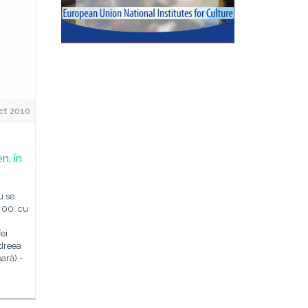
ct 2010
n, în
u se
 00, cu
ei
ndreea
ară) -