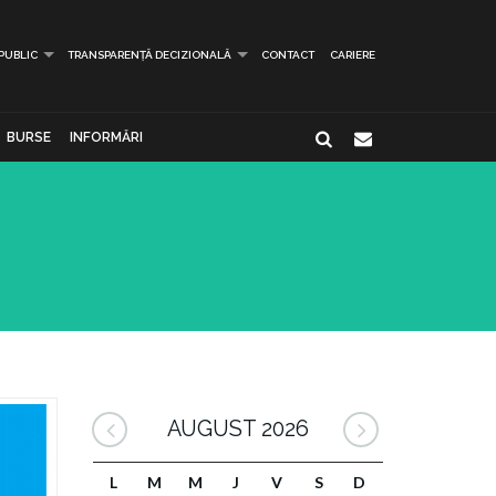
 PUBLIC
TRANSPARENȚĂ DECIZIONALĂ
CONTACT
CARIERE
BURSE
INFORMĂRI
AUGUST 2026
L
M
M
J
V
S
D