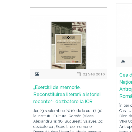
23 Sep 2010
Cea d
Naţio
„Exerciții de memorie.
Antro
Reconstituirea literară a istoriei
Româ
recente“- dezbatere la ICR
În peri
Joi, 23 septembrie 2010, de la ora 17. 30,
Casa Un
la Institutul Cultural Român (Aleea
Dionisi
Alexandru nr. 38, București) va avea loc
VII-a C
dezbaterea „Exerciții de memorie.
Antrop
Reconstituirea literară a istoriei recente.
tema No