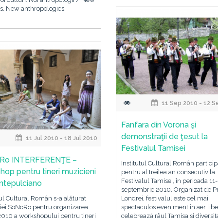
s. New anthropologies.
11 Sep 2010 - 12 S
Fanfara din Vorona şi
demonstraţii de ţesut la
11 Jul 2010 - 18 Jul 2010
Festivalul Tamisei
Ro INTERFERENŢE –
Institutul Cultural Român partici
hop pentru tineri muzicieni
pentru al treilea an consecutiv la
Festivalul Tamisei, în perioada 11
ntepulciano
septembrie 2010. Organizat de P
tul Cultural Român s-a alăturat
Londrei, festivalul este cel mai
ţiei SoNoRo pentru organizarea
spectaculos eveniment în aer libe
 2010 a workshopului pentru tineri
celebrează râul Tamisa şi diversit