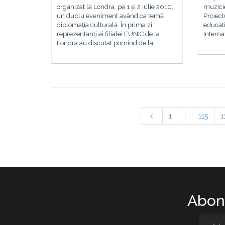
organizat la Londra, pe 1 și 2 iulie 2010,
muzicie
un dublu eveniment având ca temă
Proiect
diplomaţia culturală. În prima zi,
educati
reprezentanţi ai filialei EUNIC de la
Intern
Londra au discutat pornind de la
1
|
115
1
Abone