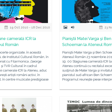
19 Oct 2010 - 18 Dec 2010
23 N
une camerală ICR la
Pianiştii Matei Varga şi Ben
eul Român
Schoeman la Ateneul Ro
ncerte organizate, în această
Pianiştii Matei Varga şi Ben Scho
 de Institutul Cultural Român, în
Ateneul Român 23 noiembrie 201
eriat cu Filarmonica „George
19. 00 Stagiunea camerală ICR la
şi TVR Cultural în cadrul
Ateneu continuă cu recitalul exce
ii camerale ICR la Ateneu, aduc
susţinut de Matei Varga şi invitatu
ești artiști români activi, în
pianistul sud-african Ben Schoe
, în centre muzicale prestigioase
Programul reuneşte piese interpr