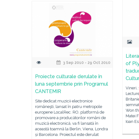
Liter
3 Sep 2010 - 29 Oct 2010
of Pl
traduc
Proiecte culturale derulate în
Cultu
luna septembrie prin Programul
Vineri,
CANTEMIR
Lectur
Britani
Site dedicat muzicii electronice
semnat
româneşti, lansat în patru metropole
Won the
europene LocalRec. RO, platformă de
Matei F
promovare a producătorilor români de
Ioan E
muzică electronică, va fi lansată în
această toamnă la Berlin, Viena, Londra
și Barcelona. Proiectul este derulat