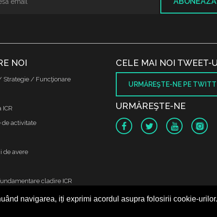
ABONEAZĂ
RE NOI
CELE MAI NOI TWEET-U
/ Strategie / Funcţionare
URMĂREŞTE-NE PE TWITT
URMĂREŞTE-NE
a ICR
de activitate
i de avere
fundamentare cladire ICR
uând navigarea, iți exprimi acordul asupra folosirii cookie-urilor
 protectia datelor