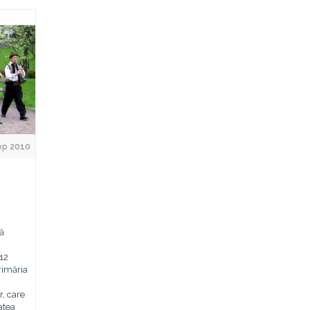
ep 2010
pă
-12
rimăria
r, care
atea