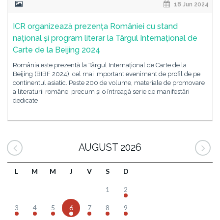
18 Jun 2024
ICR organizează prezența României cu stand
național și program literar la Târgul Internațional de
Carte de la Beijing 2024
România este prezentă la Târgul Internațional de Carte de la
Beijing (BIBF 2024), cel mai important eveniment de profil de pe
continentul asiatic. Peste 200 de volume, materiale de promovare
a literaturii române, precum și o întreagă serie de manifestări
dedicate
AUGUST 2026
L
M
M
J
V
S
D
1
2
3
4
5
6
7
8
9