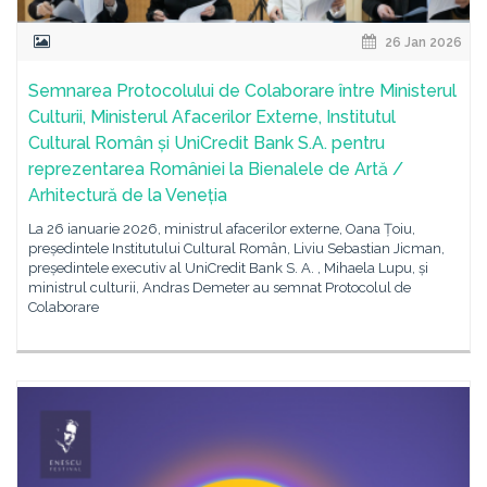
26 Jan 2026
Semnarea Protocolului de Colaborare între Ministerul
Culturii, Ministerul Afacerilor Externe, Institutul
Cultural Român și UniCredit Bank S.A. pentru
reprezentarea României la Bienalele de Artă /
Arhitectură de la Veneția
La 26 ianuarie 2026, ministrul afacerilor externe, Oana Țoiu,
președintele Institutului Cultural Român, Liviu Sebastian Jicman,
președintele executiv al UniCredit Bank S. A. , Mihaela Lupu, și
ministrul culturii, Andras Demeter au semnat Protocolul de
Colaborare