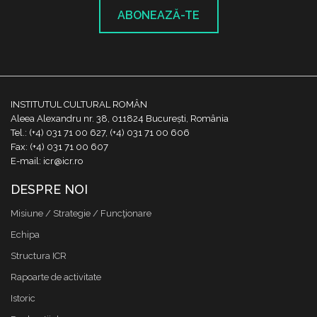
ABONEAZĂ-TE
INSTITUTUL CULTURAL ROMÂN
Aleea Alexandru nr. 38, 011824 București, România
Tel.: (+4) 031 71 00 627, (+4) 031 71 00 606
Fax: (+4) 031 71 00 607
E-mail: icr@icr.ro
DESPRE NOI
Misiune / Strategie / Funcţionare
Echipa
Structura ICR
Rapoarte de activitate
Istoric