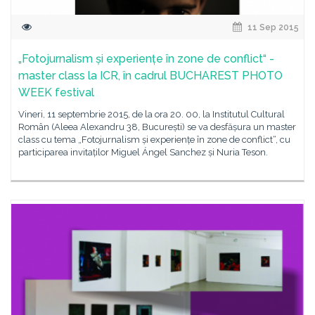
11 Sep 2015
„Fotojurnalism și experiențe în zone de conflict“ -
master class la ICR, în cadrul BUCHAREST PHOTO
WEEK festival
Vineri, 11 septembrie 2015, de la ora 20. 00, la Institutul Cultural
Român (Aleea Alexandru 38, București) se va desfășura un master
class cu tema „Fotojurnalism și experiențe în zone de conflict“, cu
participarea invitaților Miguel Ángel Sanchez și Nuria Teson.