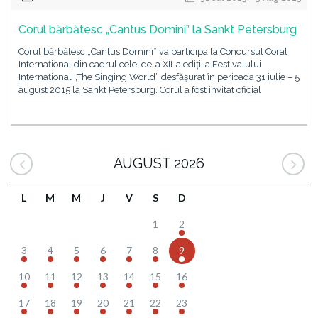
Corul bărbătesc „Cantus Domini” la Sankt Petersburg
Corul bărbătesc „Cantus Domini” va participa la Concursul Coral
Internațional din cadrul celei de-a XII-a ediții a Festivalului
Internațional „The Singing World” desfășurat în perioada 31 iulie – 5
august 2015 la Sankt Petersburg. Corul a fost invitat oficial
AUGUST 2026
L
M
M
J
V
S
D
1
2
3
4
5
6
7
8
9
10
11
12
13
14
15
16
17
18
19
20
21
22
23