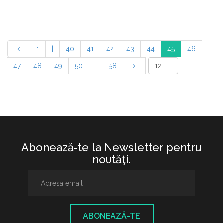
1
|
40
41
42
43
44
45
46
47
48
49
50
|
58
Abonează-te la Newsletter pentru
noutăţi.
ABONEAZĂ-TE