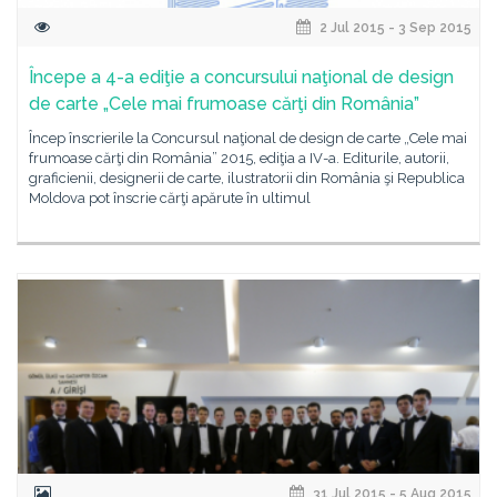
2 Jul 2015 - 3 Sep 2015
Începe a 4-a ediţie a concursului naţional de design
de carte „Cele mai frumoase cărţi din România”
Încep înscrierile la Concursul naţional de design de carte „Cele mai
frumoase cărţi din România” 2015, ediţia a IV-a. Editurile, autorii,
graficienii, designerii de carte, ilustratorii din România şi Republica
Moldova pot înscrie cărţi apărute în ultimul
31 Jul 2015 - 5 Aug 2015