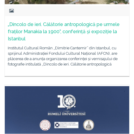
„Dincolo de ieri. Călătorie antropologică pe urmele
fraților Manakia la 1900”, conferință și expoziție la
Istanbul
Institutul Cultural Român „Dimitrie Cantemir” din Istanbul, cu
sprijinul Administrației Fondului Cultural Național (AFCN), are
plăcerea de a anunța organizarea conferinței și vernisajului de
fotografie intitulată „Dincolo de ieri. Călătorie antropologică