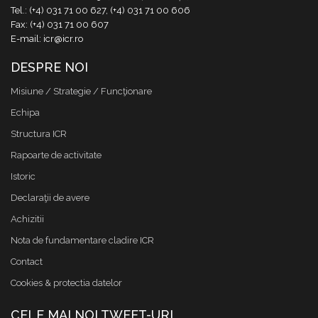
Tel.: (+4) 031 71 00 627, (+4) 031 71 00 606
Fax: (+4) 031 71 00 607
E-mail: icr@icr.ro
DESPRE NOI
Misiune / Strategie / Funcţionare
Echipa
Structura ICR
Rapoarte de activitate
Istoric
Declaraţii de avere
Achizitii
Nota de fundamentare cladire ICR
Contact
Cookies & protectia datelor
CELE MAI NOI TWEET-URI