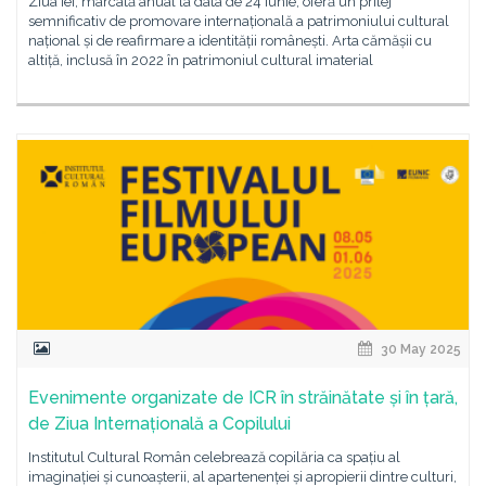
Ziua Iei, marcată anual la data de 24 iunie, oferă un prilej
semnificativ de promovare internațională a patrimoniului cultural
național și de reafirmare a identității românești. Arta cămășii cu
altiță, inclusă în 2022 în patrimoniul cultural imaterial
30 May 2025
Evenimente organizate de ICR în străinătate și în țară,
de Ziua Internațională a Copilului
Institutul Cultural Român celebrează copilăria ca spațiu al
imaginației și cunoașterii, al apartenenței și apropierii dintre culturi,