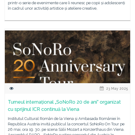
printr-o serie de evenimente care îi reunesc pe copii și adolescenți
în cadrul unor activități artistice și ateliere creative,
23 May 2025
Turneul internațional „SoNoRo 20 de ani” organizat
cu sprijinul ICR continuă la Viena
Institutul Cultural Român de la Viena și Ambasada României în
Republica Austria invită publicul la concertul SoNoRo On Tour pe
26 mai, ora 19. 30, pe scena Sălii Mozart a Konzerthaus din Viena.
Ansamblul RARO - SoNoRo susține concertul din Austria în