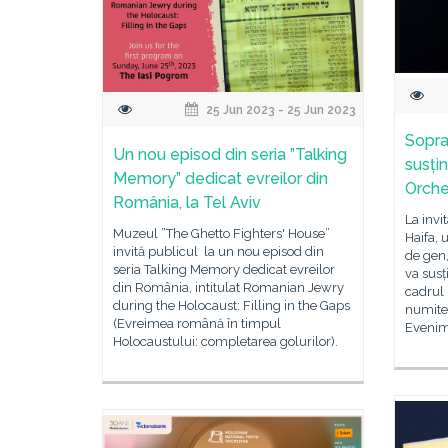
25 Jun 2023 - 25 Jun 2023
Sopra
Un nou episod din seria ”Talking
susțin
Memory” dedicat evreilor din
Orche
România, la Tel Aviv
La invi
Muzeul ”The Ghetto Fighters' House”
Haifa, 
invită publicul la un nou episod din
de gen
seria Talking Memory dedicat evreilor
va susț
din România, intitulat Romanian Jewry
cadrul 
during the Holocaust: Filling in the Gaps
numite
(Evreimea română în timpul
Evenime
Holocaustului: completarea golurilor).