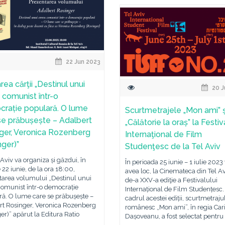
22 Jun 2023
ea cărţii „Destinul unui
20 J
 comunist într-o
rație populară. O lume
Scurtmetrajele „Mon ami” ș
se prăbușește – Adalbert
„Călătorie la oraș” la Festiv
ger, Veronica Rozenberg
Internaţional de Film
nger)”
Studenţesc de la Tel Aviv
 Aviv va organiza și găzdui, în
În perioada 25 iunie – 1 iulie 2023
 22 iunie, de la ora 18:00,
avea loc, la Cinemateca din Tel Av
tarea volumului „Destinul unui
de-a XXV-a ediţie a Festivalului
comunist într-o democrație
Internațional de Film Studențesc.
ră. O lume care se prăbușește –
cadrul acestei ediții, scurtmetraju
rt Rosinger, Veronica Rozenberg
românesc „Mon ami”, în regia Car
er)” apărut la Editura Ratio
Dașoveanu, a fost selectat pentru