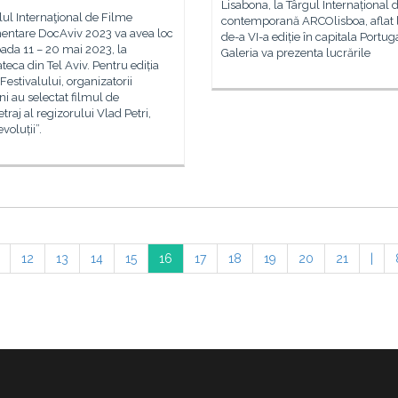
Lisabona, la Târgul Internațional d
lul Internaţional de Filme
contemporană ARCOlisboa, aflat 
ntare DocAviv 2023 va avea loc
de-a VI-a ediție în capitala Portuga
oada 11 – 20 mai 2023, la
Galeria va prezenta lucrările
eca din Tel Aviv. Pentru ediția
Festivalului, organizatorii
eni au selectat filmul de
raj al regizorului Vlad Petri,
evoluții”.
12
13
14
15
16
17
18
19
20
21
|