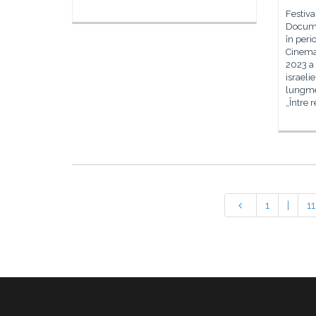
Festiva
Docume
în peri
Cinemat
2023 a 
israeli
lungmet
„Între r
1
|
11