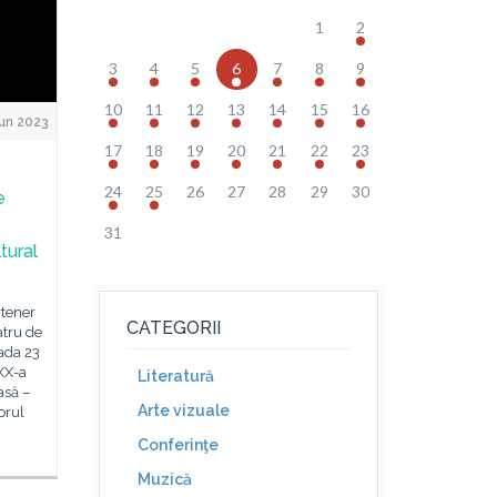
1
2
3
4
5
6
7
8
9
10
11
12
13
14
15
16
un 2023
17
18
19
20
21
22
23
24
25
26
27
28
29
30
e
31
tural
rtener
CATEGORII
atru de
oada 23
XXX-a
Literatură
asă –
Arte vizuale
orul
Conferinţe
Muzică