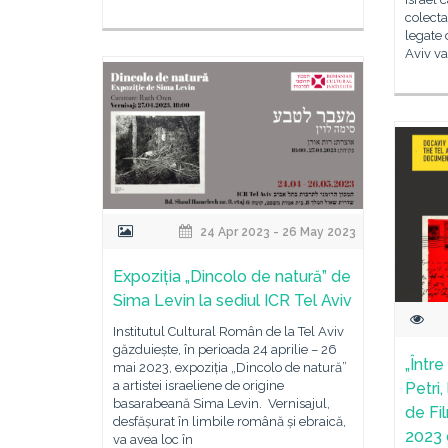
colecta
legate
Aviv va
24 Apr 2023 - 26 May 2023
Expoziția „Dincolo de natură” de
Sima Levin la sediul ICR Tel Aviv
Institutul Cultural Român de la Tel Aviv
găzduiește, în perioada 24 aprilie – 26
„Între
mai 2023, expoziția „Dincolo de natură”
a artistei israeliene de origine
Petri,
basarabeană Sima Levin. Vernisajul,
de Fi
desfășurat în limbile română și ebraică,
2023 d
va avea loc în