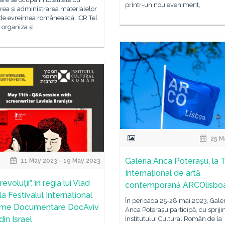
printr-un nou eveniment,
rea și administrarea materialelor
 de evreimea românească, ICR Tel
 organiza și
25 M
Galeria Anca Poterașu, la 
11 May 2023 - 19 May 2023
Internațional de artă
 revoluții”, în regia lui Vlad
contemporană ARCOlisbo
 la Festivalul Internaţional
În perioada 25-28 mai 2023, Galer
lme Documentare DocAviv
Anca Poterașu participă, cu spriji
in Israel
Institutului Cultural Român de la