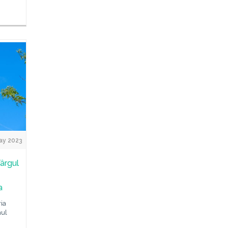
ay 2023
Târgul
a
ia
nul