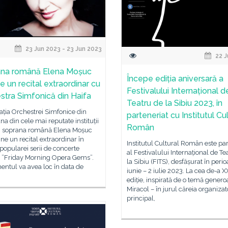
23 Jun 2023 - 23 Jun 2023
22 J
na română Elena Moșuc
Începe ediția aniversară a
e un recital extraordinar cu
Festivalului Internațional d
stra Simfonică din Haifa
Teatru de la Sibiu 2023, în
tația Orchestrei Simfonice din
parteneriat cu Institutul Cul
una din cele mai reputate instituții
Român
, soprana română Elena Moșuc
ine un recital extraordinar în
Institutul Cultural Român este pa
popularei serii de concerte
al Festivalului Internațional de Te
 ”Friday Morning Opera Gems”.
la Sibiu (FITS), desfășurat în peri
ntul va avea loc în data de
iunie – 2 iulie 2023. La cea de-a 
ediție, inspirată de o temă genero
Miracol – în jurul căreia organizat
principal,