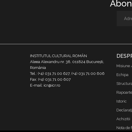
Abone
DESP
INSTITUTUL CULTURAL ROMÂN
Aleea Alexandru nr. 38, 011824 București,
Misiune 
România
Tel.: (+4) 031 71 00 627, (+4) 031 71 00 606
Echipa
Fax: (+4) 031 71 00 607
Structur
E-mail: icr@icr.ro
Rapoarte 
Istoric
Declaraţi
Achizitii
Nota de 