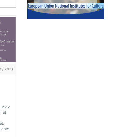
ay 2023
 Aviv,
 Tel
el,
icate
,