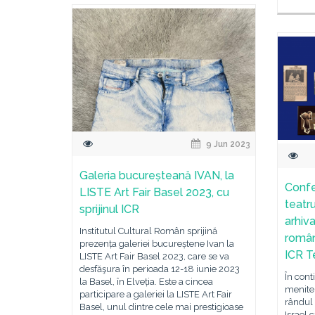
9 Jun 2023
Galeria bucureșteană IVAN, la
Confe
LISTE Art Fair Basel 2023, cu
teatru
sprijinul ICR
arhiv
Institutul Cultural Român sprijină
român
prezența galeriei bucureștene Ivan la
ICR T
LISTE Art Fair Basel 2023, care se va
desfăşura în perioada 12-18 iunie 2023
În cont
la Basel, în Elveția. Este a cincea
menite 
participare a galeriei la LISTE Art Fair
rândul 
Basel, unul dintre cele mai prestigioase
Israel 