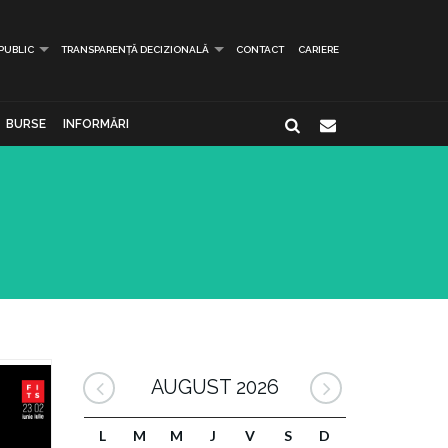
 PUBLIC
TRANSPARENȚĂ DECIZIONALĂ
CONTACT
CARIERE
BURSE
INFORMĂRI
AUGUST 2026
L
M
M
J
V
S
D