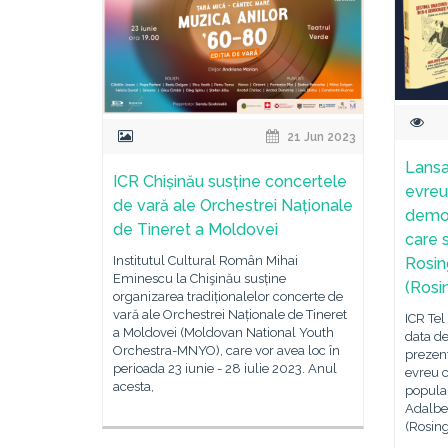
21 Jun 2023
Lansar
ICR Chișinău susține concertele
evreu
de vară ale Orchestrei Naționale
democ
de Tineret a Moldovei
care 
Institutul Cultural Român Mihai
Rosin
Eminescu la Chişinău susține
(Rosi
organizarea tradiționalelor concerte de
vară ale Orchestrei Naționale de Tineret
ICR Tel
a Moldovei (Moldovan National Youth
data de
Orchestra-MNYO), care vor avea loc în
prezen
perioada 23 iunie - 28 iulie 2023. Anul
evreu 
acesta,
popula
Adalbe
(Rosing