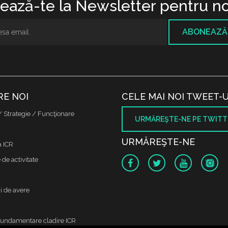
ază-te la Newsletter pentru no
ABONEAZĂ
RE NOI
CELE MAI NOI TWEET-U
/ Strategie / Funcţionare
URMĂREŞTE-NE PE TWITT
URMĂREŞTE-NE
a ICR
de activitate
i de avere
fundamentare cladire ICR