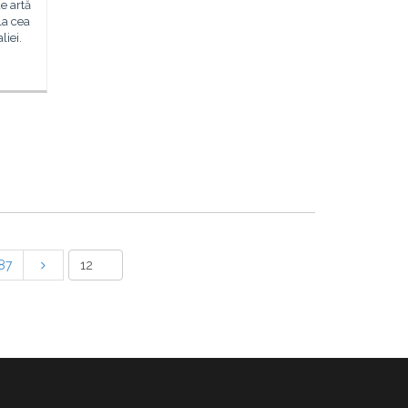
e artă
la cea
liei.
87