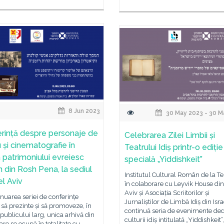
8 Jun 2023
30 May 2023 - 30 M
rință despre personaje de
Celebrarea Zilei Limbii și
 și cinematografie în
Teatrului Idiș printr-o ediție
a patrimoniului evreiesc
specială „Yiddishkeit”
 din Rosh Pena, la sediul
Institutul Cultural Român de la Tel
el Aviv
în colaborare cu Leyvik House din
Aviv și Asociația Scriitorilor și
inuarea seriei de conferințe
Jurnaliștilor de Limbă Idiș din Isra
să prezinte și să promoveze, în
continuă seria de evenimente ded
publicului larg, unica arhivă din
culturii idiș intitulată „Yiddishkeit”
care se ocupă în totalitate cu