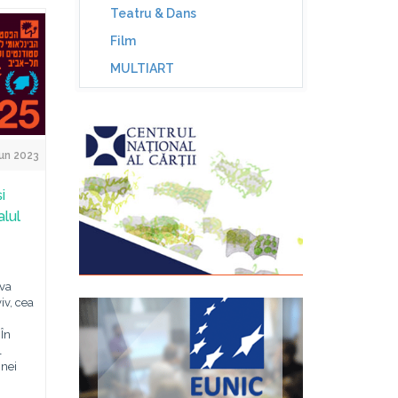
Teatru & Dans
Film
MULTIART
un 2023
i
alul
 va
iv, cea
 În
l
inei