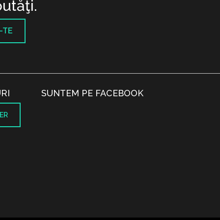
utăţi.
-TE
RI
SUNTEM PE FACEBOOK
ER