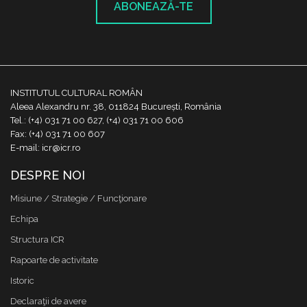
ABONEAZĂ-TE
INSTITUTUL CULTURAL ROMÂN
Aleea Alexandru nr. 38, 011824 București, România
Tel.: (+4) 031 71 00 627, (+4) 031 71 00 606
Fax: (+4) 031 71 00 607
E-mail: icr@icr.ro
DESPRE NOI
Misiune / Strategie / Funcţionare
Echipa
Structura ICR
Rapoarte de activitate
Istoric
Declaraţii de avere