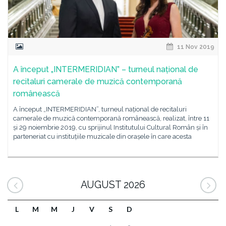
11 Nov 2019
A început „INTERMERIDIAN” – turneul național de
recitaluri camerale de muzică contemporană
românească
A început „INTERMERIDIAN”, turneul național de recitaluri
camerale de muzică contemporană românească, realizat, între 11
și 29 noiembrie 2019, cu sprijinul Institutului Cultural Român și în
parteneriat cu instituțiile muzicale din orașele în care acesta
AUGUST 2026
L
M
M
J
V
S
D