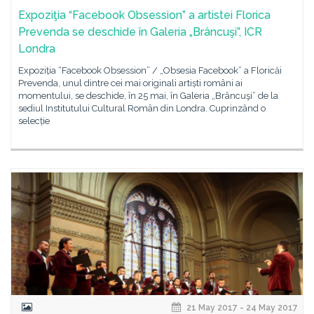
Expoziţia “Facebook Obsession” a artistei Florica
Prevenda se deschide în Galeria „Brâncuşi”, ICR
Londra
Expoziția “Facebook Obsession” / „Obsesia Facebook” a Floricăi
Prevenda, unul dintre cei mai originali artiști români ai
momentului, se deschide, în 25 mai, în Galeria „Brâncuşi” de la
sediul Institutului Cultural Român din Londra. Cuprinzând o
selecție
21 May 2017 - 24 May 2017