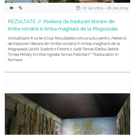
22 Jun 2015 - 26 Jun 2015
REZULTATE // Atelierul de traduceri literare din
limba română în limba maghiară de la Mogoșoaia
(Actualizare 8 iunie 2015) Rezultatele concursului pentru Atelierul
de traduceri literare din limba română în limba maghiară de la
Mogoșoaia:László Szabolcs Ferencz Judit Tamás Etelka Sebők
Tímea Mihály Emőke Agneta Tamas Felicitări!***Traducătorii în
formare