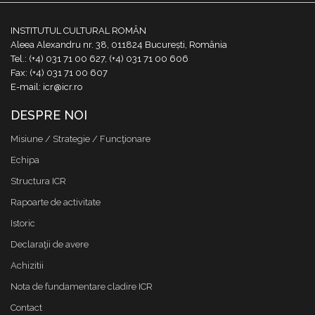
INSTITUTUL CULTURAL ROMÂN
Aleea Alexandru nr. 38, 011824 București, România
Tel.: (+4) 031 71 00 627, (+4) 031 71 00 606
Fax: (+4) 031 71 00 607
E-mail: icr@icr.ro
DESPRE NOI
Misiune / Strategie / Funcţionare
Echipa
Structura ICR
Rapoarte de activitate
Istoric
Declaraţii de avere
Achizitii
Nota de fundamentare cladire ICR
Contact