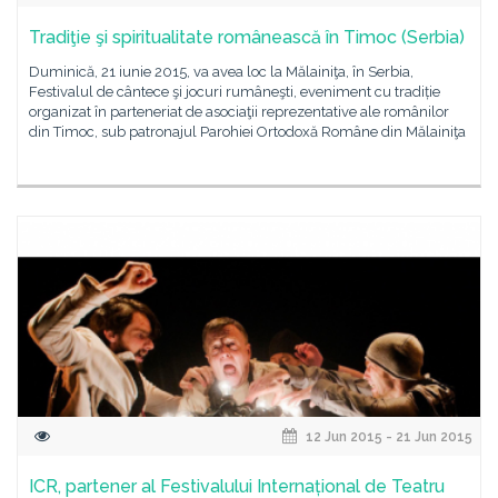
Tradiţie şi spiritualitate românească în Timoc (Serbia)
Duminică, 21 iunie 2015, va avea loc la Mălainiţa, în Serbia,
Festivalul de cântece şi jocuri rumâneşti, eveniment cu tradiție
organizat în parteneriat de asociaţii reprezentative ale românilor
din Timoc, sub patronajul Parohiei Ortodoxă Române din Mălainiţa
12 Jun 2015 - 21 Jun 2015
ICR, partener al Festivalului Internațional de Teatru