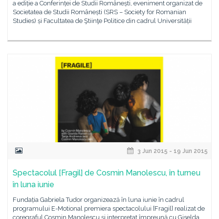
a ediție a Conferinței de Studii Românești, eveniment organizat de
Societatea de Studii Românești (SRS – Society for Romanian
Studies) și Facultatea de Ştiinţe Politice din cadrul Universității
3 Jun 2015 - 19 Jun 2015
Spectacolul [Fragil] de Cosmin Manolescu, în turneu
în luna iunie
Fundația Gabriela Tudor organizează în luna iunie în cadrul
programului E-Motional premiera spectacolului [Fragil] realizat de
coregraful Cosmin Manolescu și interpretat împreună cu Giselda