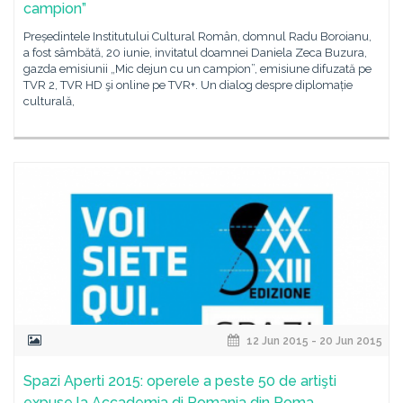
campion”
Președintele Institutului Cultural Român, domnul Radu Boroianu,
a fost sâmbătă, 20 iunie, invitatul doamnei Daniela Zeca Buzura,
gazda emisiunii „Mic dejun cu un campion”, emisiune difuzată pe
TVR 2, TVR HD şi online pe TVR+. Un dialog despre diplomație
culturală,
12 Jun 2015 - 20 Jun 2015
Spazi Aperti 2015: operele a peste 50 de artişti
expuse la Accademia di Romania din Roma