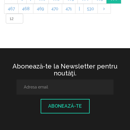
467
468
469
470
471
|
530
Abonează-te la Newsletter pentru
noutăţi.
ABONEAZĂ-TE