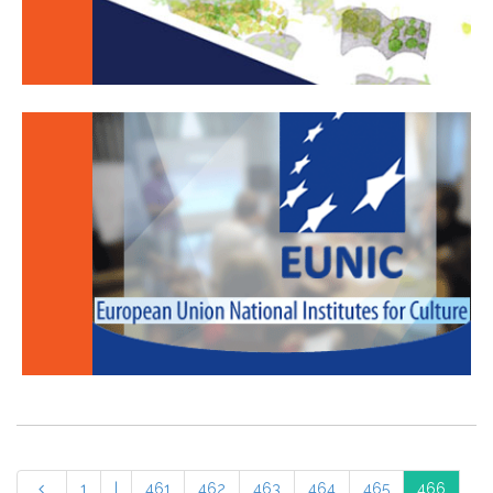
1
|
461
462
463
464
465
466