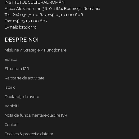
INSTITUTUL CULTURAL ROMÂN
Aleea Alexandru nr. 38, 011824 București, România
Tel.: (+4) 031 71 00 627, (+4) 031 71 00 606
Fax: (+4) 031 71 00 607
E-mail: icr@icr.ro
DESPRE NOI
Misiune / Strategie / Funcţionare
Echipa
Structura ICR
Rapoarte de activitate
Istoric
Declaraţii de avere
Achizitii
Nota de fundamentare cladire ICR
Contact
Cookies & protectia datelor