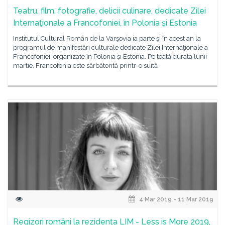
Teatru, film, fotografie, delicii culinare, dedicate Zilei
Internaţionale a Francofoniei, în Polonia şi Estonia
Institutul Cultural Român de la Varşovia ia parte şi în acest an la
programul de manifestări culturale dedicate Zilei Internaţionale a
Francofoniei, organizate în Polonia și Estonia. Pe toată durata lunii
martie, Francofonia este sărbătorită printr-o suită
4 Mar 2019 - 11 Mar 2019
Regizori români la rezidența LIM - Less is More 2019,