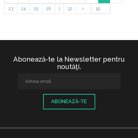
23
24
25
26
|
32
Abonează-te la Newsletter pentru
noutăţi.
ABONEAZĂ-TE