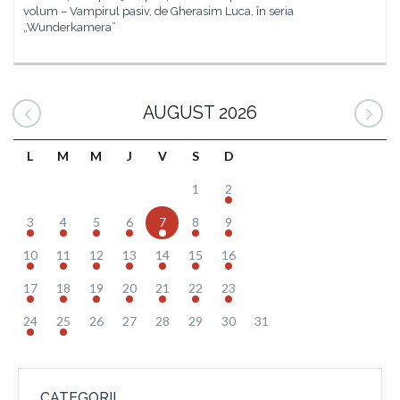
volum – Vampirul pasiv, de Gherasim Luca, în seria
„Wunderkamera”
AUGUST 2026
L
M
M
J
V
S
D
1
2
3
4
5
6
7
8
9
10
11
12
13
14
15
16
17
18
19
20
21
22
23
24
25
26
27
28
29
30
31
CATEGORII