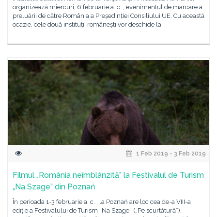
organizează miercuri, 6 februarie a. c. , evenimentul de marcare a
preluării de către România a Președinției Consiliului UE. Cu această
ocazie, cele două instituții românești vor deschide la
1 Feb 2019 - 3 Feb 2019
Filmul „România neîmblânzită” la Festivalul de Turism
„Na Szage” din Poznań
În perioada 1-3 februarie a. c. , la Poznań are loc cea de-a VIII-a
ediție a Festivalului de Turism „Na Szage” („Pe scurtătură”),