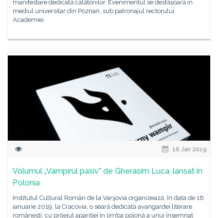
manifestare dedicată călătoriilor. Evenimentul se desfășoară în
mediul universitar din Poznań, sub patronajul rectorului
Academiei
16 Jan 2019
Volumul „Vampirul pasiv” de Gherasim Luca, lansat în
Polonia
Institutul Cultural Român de la Varşovia organizează, în data de 16
ianuarie 2019, la Cracovia, o seară dedicată avangardei literare
românești, cu prilejul apariției în limba polonă a unui însemnat