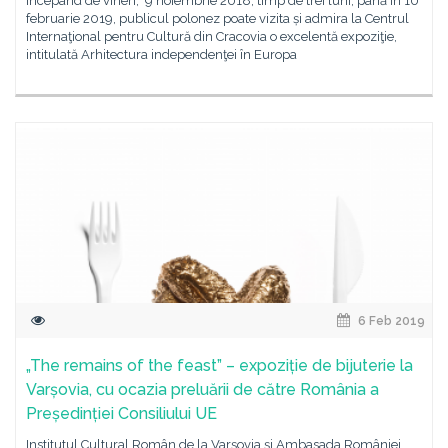
Începând de vineri, 9 noiembrie 2018, timp de trei luni, până în 10
februarie 2019, publicul polonez poate vizita și admira la Centrul
Internaţional pentru Cultură din Cracovia o excelentă expoziţie,
intitulată Arhitectura independenţei în Europa
6 Feb 2019
„The remains of the feast” – expoziție de bijuterie la
Varșovia, cu ocazia preluării de către România a
Președinției Consiliului UE
Institutul Cultural Român de la Varşovia și Ambasada României