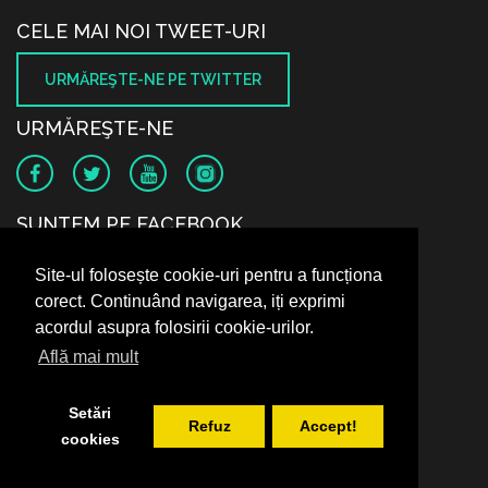
CELE MAI NOI TWEET-URI
URMĂREŞTE-NE PE TWITTER
URMĂREŞTE-NE
SUNTEM PE FACEBOOK
Site-ul folosește cookie-uri pentru a funcționa
corect. Continuând navigarea, iți exprimi
acordul asupra folosirii cookie-urilor.
Află mai mult
Setări
Refuz
Accept!
cookies