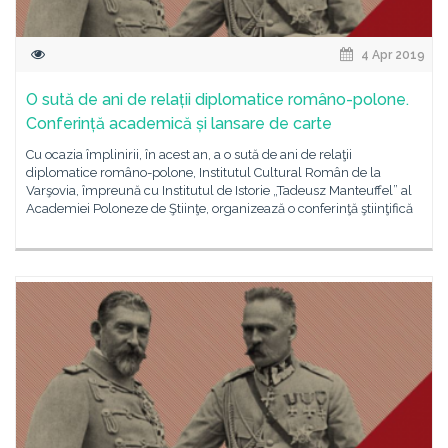
4 Apr 2019
O sută de ani de relații diplomatice româno-polone.
Conferință academică și lansare de carte
Cu ocazia împlinirii, în acest an, a o sută de ani de relaţii
diplomatice româno-polone, Institutul Cultural Român de la
Varşovia, împreună cu Institutul de Istorie „Tadeusz Manteuffel” al
Academiei Poloneze de Ştiinţe, organizează o conferinţă ştiinţifică