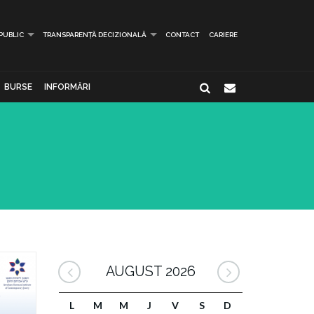
 PUBLIC
TRANSPARENȚĂ DECIZIONALĂ
CONTACT
CARIERE
BURSE
INFORMĂRI
AUGUST 2026
L
M
M
J
V
S
D