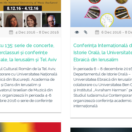
4 Dec 2016 - 8 Dec 2016
6 Dec 2016 - 8 D
u 135: serie de concerte,
Conferința Internațională 
rclassuri și conferințe
Istorie Orală, la Universitat
le, la Ierusalim și Tel Aviv
Ebraică din Ierusalim
tul Cultural Român de la Tel Aviv,
În perioada 6 – 8 decembrie 2016
borare cu Universitatea Națională
Departamentul de Istorie Orală –
ică din București, Academia de
Universitatea Ebraică din Ierusali
și Dans din Ierusalim și
colaborare cu Universitatea Ben 
atorul Israelian de Muzică din
și Institutul „Avraham Harman” p
v, organizează în perioada 4-8
Studiul Iudaismului Contemporan
ie 2016 o serie de conferințe
organizează conferința academic
internațională