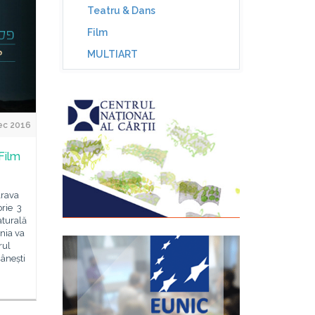
Teatru & Dans
Film
MULTIART
ec 2016
 Film
Arava
brie 3
aturală
nia va
rul
mânești