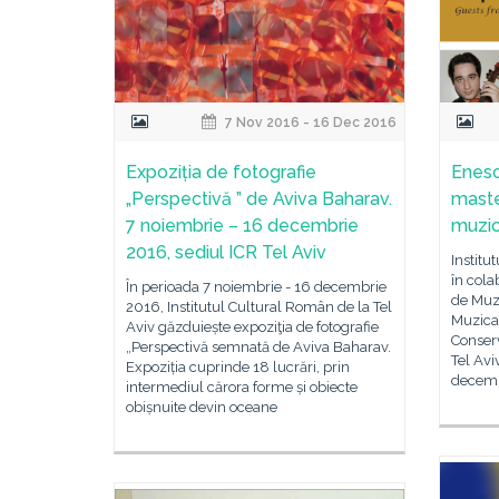
7 Nov 2016 - 16 Dec 2016
Expoziția de fotografie
Enesc
„Perspectivă ” de Aviva Baharav.
maste
7 noiembrie – 16 decembrie
muzica
2016, sediul ICR Tel Aviv
Institu
în cola
În perioada 7 noiembrie - 16 decembrie
de Muz
2016, Institutul Cultural Român de la Tel
Muzica 
Aviv găzduiește expoziţia de fotografie
Conserv
„Perspectivă semnată de Aviva Baharav.
Tel Avi
Expoziția cuprinde 18 lucrări, prin
decembr
intermediul cărora forme și obiecte
obișnuite devin oceane