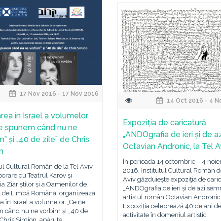
17 Nov 2016 - 17 Nov 2016
14 Oct 2016 - 4 N
rea în Israel a volumelor
Expoziția de caricatură
e spunem când nu ne
„ANDOgrafia de ieri și de az
” și „40 de zile” de Chris
Octavian Andronic, la Tel A
n
În perioada 14 octombrie – 4 noi
tul Cultural Român de la Tel Aviv,
2016, Institutul Cultural Român de
borare cu Teatrul Karov și
Aviv găzduiește expoziţia de cari
ia Ziariștilor și a Oamenilor de
„ANDOgrafia de ieri și de azi sem
ă de Limbă Română, organizează
artistul român Octavian Andronic
a în Israel a volumelor „Ce ne
Expoziția celebrează 40 de ani d
 când nu ne vorbim și „40 de
activitate în domeniul artistic
 Chris Simion, apărute