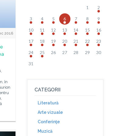
1
2
3
4
5
6
7
8
9
10
11
12
13
14
15
16
ec 2016
17
18
19
20
21
22
23
de
24
25
26
27
28
29
30
ea
31
,
m, în
Gurion
CATEGORII
entru
,
Literatură
ă
Arte vizuale
Conferinţe
Muzică