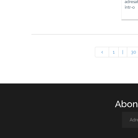
adresat
într-o
1
|
30
Abone