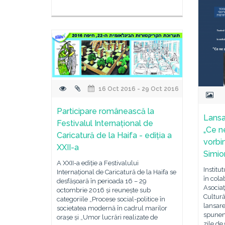
16 Oct 2016 - 29 Oct 2016
Participare românească la
Lansa
Festivalul Internațional de
„Ce n
Caricatură de la Haifa - ediția a
vorbim
XXII-a
Simio
A XXII-a ediție a Festivalului
Institu
Internațional de Caricatură de la Haifa se
în cola
desfășoară în perioada 16 – 29
Asociaț
octombrie 2016 și reunește sub
Cultur
categoriile „Procese social-politice în
lansare
societatea modernă în cadrul marilor
spunem
orașe și „Umor lucrări realizate de
zile de