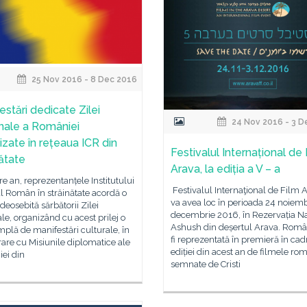
25 Nov 2016 - 8 Dec 2016
estări dedicate Zilei
24 Nov 2016 - 3 D
nale a României
izate în rețeaua ICR din
Festivalul Internațional de
nătate
Arava, la ediția a V – a
are an, reprezentanțele Institutului
Festivalul Internaţional de Film 
l Român în străinătate acordă o
va avea loc în perioada 24 noiem
 deosebită sărbătorii Zilei
decembrie 2016, în Rezervația N
le, organizând cu acest prilej o
Ashush din deșertul Arava. Româ
mplă de manifestări culturale, în
fi reprezentată în premieră în cad
are cu Misiunile diplomatice ale
ediției din acest an de filmele ro
ei din
semnate de Cristi