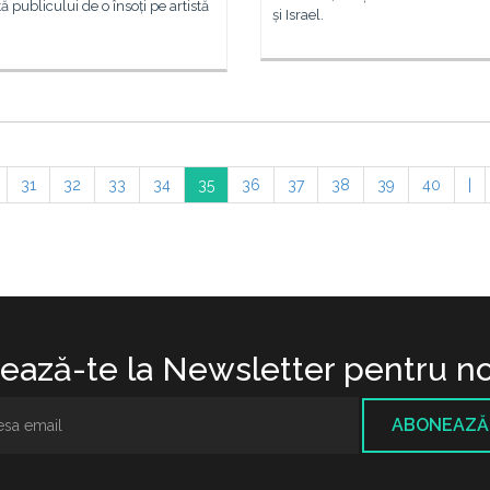
ă publicului de o însoți pe artistă
și Israel.
31
32
33
34
35
36
37
38
39
40
|
ază-te la Newsletter pentru no
ABONEAZĂ