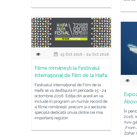
15 Oct 2016 - 24 Oct 2016
Filme românești la Festivalul
Internaţional de Film de la Haifa
Festivalul Internaţional de Film de la
Haifa se va desfăşura în perioada 15 - 24
Expoz
octombrie 2016. Ediţia din acest an va
Above
include în program un număr record de
4 filme românești, precum și o secțiune
În peri
specială dedicată unuia dintre cei mai
2016, I
importanți regizori
Aviv gă
„From 
Zohar. 