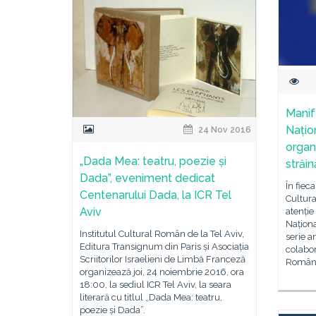
Manif
Națio
24 Nov 2016
organ
„Dada Mea: teatru, poezie și
străi
Dada”, eveniment dedicat
În fiec
Centenarului Dada, la ICR Tel
Cultura
Aviv
atenție
Naționa
Institutul Cultural Român de la Tel Aviv,
serie a
Editura Transignum din Paris și Asociația
colabor
Scriitorilor Israelieni de Limbă Franceză
Români
organizează joi, 24 noiembrie 2016, ora
18:00, la sediul ICR Tel Aviv, la seara
literară cu titlul „Dada Mea: teatru,
poezie și Dada”.