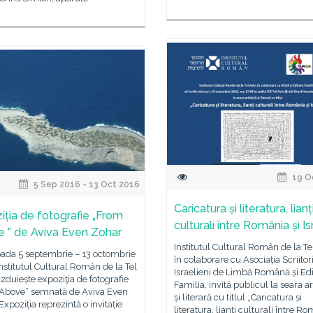
19 O
5 Sep 2016 - 13 Oct 2016
Caricatura și literatura, lianț
iția de fotografie „From
culturali între România și Is
 ” de Aviva Even Zohar
Institutul Cultural Român de la Tel
oada 5 septembrie – 13 octombrie
în colaborare cu Asociația Scriitor
nstitutul Cultural Român de la Tel
Israelieni de Limbă Română și Ed
zduiește expoziţia de fotografie
Familia, invită publicul la seara ar
Above” semnată de Aviva Even
și literară cu titlul „Caricatura și
Expoziția reprezintă o invitație
literatura, lianți culturali între R