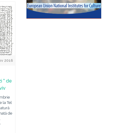
ov 2016
i ” de
viv
embrie
 la Tel
catură
nată de
.
e