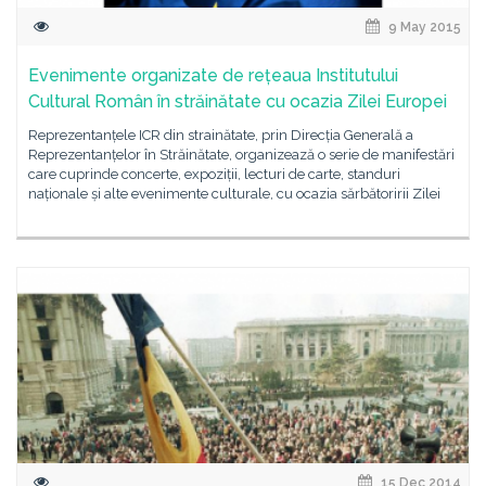
9 May 2015
Evenimente organizate de rețeaua Institutului
Cultural Român în străinătate cu ocazia Zilei Europei
Reprezentanțele ICR din strainătate, prin Direcția Generală a
Reprezentanțelor în Străinătate, organizează o serie de manifestări
care cuprinde concerte, expoziții, lecturi de carte, standuri
naționale și alte evenimente culturale, cu ocazia sărbătoririi Zilei
15 Dec 2014