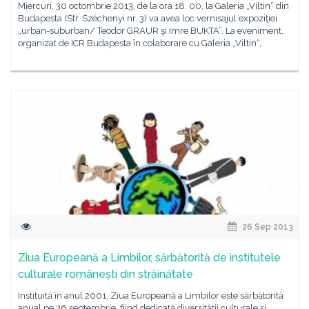
Miercuri, 30 octombrie 2013, de la ora 18. 00, la Galeria „Viltin“ din
Budapesta (Str. Széchenyi nr. 3) va avea loc vernisajul expoziţiei
„urban-suburban/ Teodor GRAUR şi Imre BUKTA“. La eveniment,
organizat de ICR Budapesta în colaborare cu Galeria „Viltin“,
26 Sep 2013
Ziua Europeană a Limbilor, sărbătorită de institutele
culturale românești din străinătate
Instituită în anul 2001, Ziua Europeană a Limbilor este sărbătorită
anual pe 26 septembrie, fiind dedicată diversităţii culturale şi