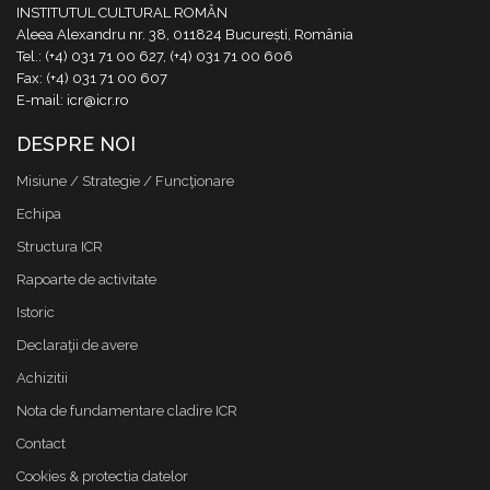
INSTITUTUL CULTURAL ROMÂN
Aleea Alexandru nr. 38, 011824 București, România
Tel.: (+4) 031 71 00 627, (+4) 031 71 00 606
Fax: (+4) 031 71 00 607
E-mail: icr@icr.ro
DESPRE NOI
Misiune / Strategie / Funcţionare
Echipa
Structura ICR
Rapoarte de activitate
Istoric
Declaraţii de avere
Achizitii
Nota de fundamentare cladire ICR
Contact
Cookies & protectia datelor