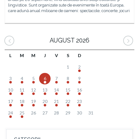
lingvistice. Sunt organizate sute de evenimente în toată Europa,
care adună anual milioane de oameni: spectacole, concerte, jocuri
AUGUST 2026
L
M
M
J
V
S
D
1
2
3
4
5
6
7
8
9
10
11
12
13
14
15
16
17
18
19
20
21
22
23
24
25
26
27
28
29
30
31