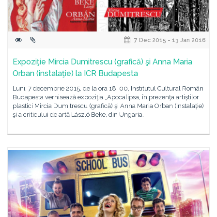
7 Dec 2015 - 13 Jan 2016
Expoziţie Mircia Dumitrescu (grafică) şi Anna Maria
Orban (instalaţie) la ICR Budapesta
Luni, 7 decembrie 2015, de la ora 18. 00, Institutul Cultural Român
Budapesta vernisează expoziţia „Apocalipsa, în prezenţa artiştilor
plastici Mircia Dumitrescu (grafică) şi Anna Maria Orban (instalaţie)
şi a criticului de artă László Beke, din Ungaria.