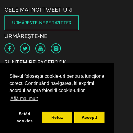
CELE MAI NOI TWEET-URI
URMĂREŞTE-NE PE TWITTER
URMĂREŞTE-NE
SUNTEM PE FACEBOOK
Site-ul folosește cookie-uri pentru a funcționa
corect. Continuând navigarea, iți exprimi
acordul asupra folosirii cookie-urilor.
Află mai mult
Setări
Refuz
Accept!
cookies