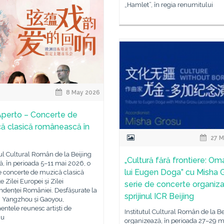
„Hamlet”, în regia renumitului
8 May 2026
perto – Concerte de
ă clasică românească în
27 M
tul Cultural Român de la Beijing
„Cultură fără frontiere: Om
ă, în perioada 5–11 mai 2026, o
lui Eugen Doga” cu Misha 
e concerte de muzică clasică
e Zilei Europei și Zilei
serie de concerte organiza
ndenței României. Desfășurate la
sprijinul ICR Beijing
, Yangzhou și Gaoyou,
ntele reunesc artiști de
Institutul Cultural Român de la Be
iu
organizează, în perioada 27–29 m