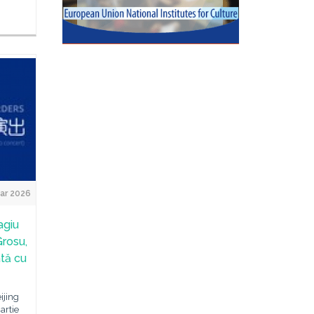
ar 2026
agiu
Grosu,
tă cu
ijing
artie