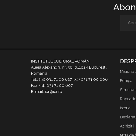
Abone
DESP
INSTITUTUL CULTURAL ROMÂN
Aleea Alexandru nr. 38, 011824 București,
Misiune 
România
Tel.: (+4) 031 71 00 627, (+4) 031 71 00 606
Echipa
Fax: (+4) 031 71 00 607
Structur
E-mail: icr@icr.ro
Rapoarte 
Istoric
Declaraţi
Achizitii
Nota de 