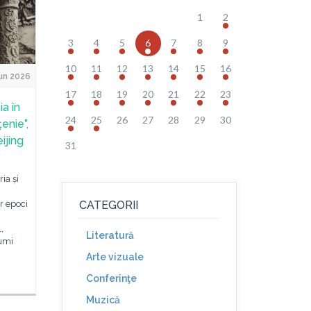
1
2
3
4
5
6
7
8
9
10
11
12
13
14
15
16
un 2026
17
18
19
20
21
22
23
a în
24
25
26
27
28
29
30
enie”,
ijing
31
ria și
r epoci
CATEGORII
,
Literatură
lumi
Arte vizuale
Conferinţe
Muzică