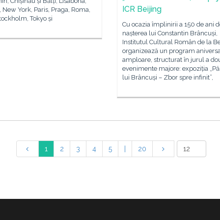
in, Chișinău și Bălți, Lisabona,
ICR Beijing
 New York, Paris, Praga, Roma,
tockholm, Tokyo și
Cu ocazia împlinirii a 150 de ani d
nașterea lui Constantin Brâncuși,
Institutul Cultural Român de la Be
organizează un program aniversa
amploare, structurat în jurul a do
evenimente majore: expoziția „Pă
lui Brâncuși – Zbor spre infinit”,
1
2
3
4
5
|
20