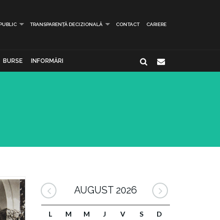
 PUBLIC
TRANSPARENȚĂ DECIZIONALĂ
CONTACT
CARIERE
BURSE
INFORMĂRI
AUGUST 2026
L
M
M
J
V
S
D