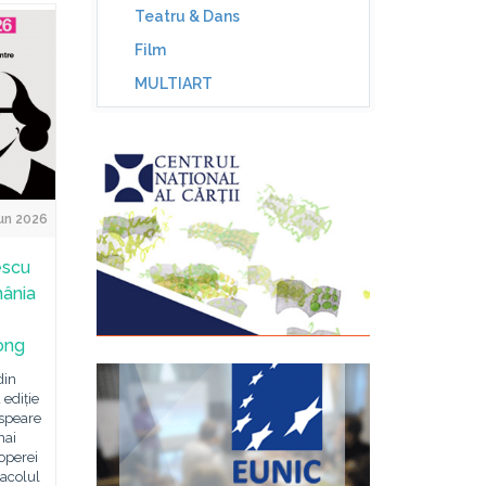
Teatru & Dans
Film
MULTIART
un 2026
escu
mânia
ong
din
 ediție
espeare
mai
operei
tacolul