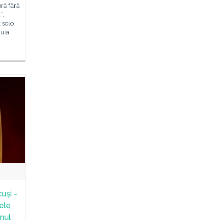
ură fără
”,
 solo
nuia
cuși -
tele
inul