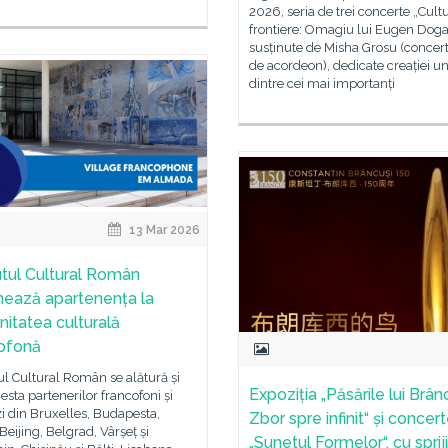
2026, seria de trei concerte „Cult
frontiere: Omagiu lui Eugen Doga
susținute de Misha Grosu (concert
de acordeon), dedicate creației u
dintre cei mai importanți
13 Mar 2026
tutul Cultural Român
ează apartenența la
itatea culturală
ofonă
tul Cultural Român se alătură și
Expoziția „Păsările lui Brân
esta partenerilor francofoni și
i din Bruxelles, Budapesta,
Zbor spre infinit“ și concer
 Beijing, Belgrad, Vârșeț și
„Sunetul Formelor“, cu sprij