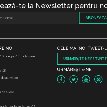
ază-te la Newsletter pentru no
ABONEAZĂ
RE NOI
CELE MAI NOI TWEET-U
/ Strategie / Funcţionare
URMĂREŞTE-NE PE TWITT
URMĂREŞTE-NE
a ICR
de activitate
i de avere
fundamentare cladire ICR