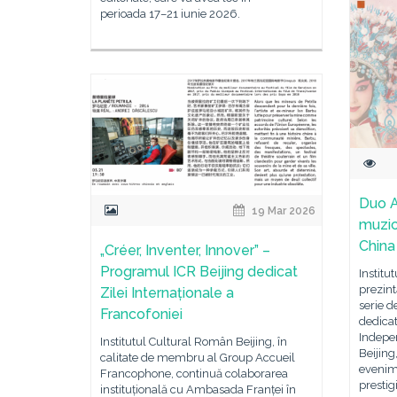
perioada 17–21 iunie 2026.
Duo A
19 Mar 2026
muzic
China
„Créer, Inventer, Innover” –
Programul ICR Beijing dedicat
Institu
prezint
Zilei Internaționale a
serie d
Francofoniei
dedicat
Indepe
Institutul Cultural Român Beijing, în
Beijing
calitate de membru al Group Accueil
evenime
Francophone, continuă colaborarea
prestig
instituțională cu Ambasada Franței în