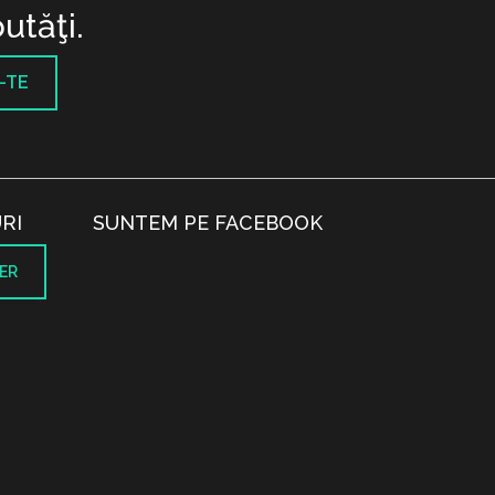
utăţi.
-TE
RI
SUNTEM PE FACEBOOK
ER