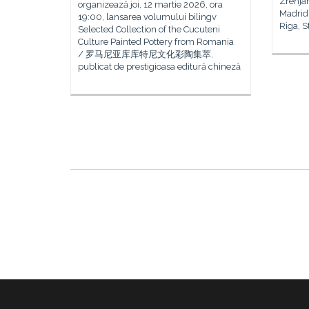
Zrenjan
organizează joi, 12 martie 2026, ora
Madrid,
19:00, lansarea volumului bilingv
Riga, S
Selected Collection of the Cucuteni
Culture Painted Pottery from Romania
/ 罗马尼亚库库特尼文化彩陶集萃,
publicat de prestigioasa editură chineză