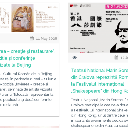
11 May 2026
rea – creaţie şi restaurare”,
iție și conferințe
12 J
izate la Beijing
Teatrul Național Marin Sor
tul Cultural Român de la Beijing
din Craiova reprezintă Ro
ează, în perioada 8 mai – 11 iunie
la Festivalul Internațional
xpoziția „Învierea – creație și
are”, semnată de artista vizuală
„Shakespeare” din Hong K
urariu. Totodată, reprezentanța
 publicului și două conferințe
Teatrul Național „Marin Sorescu” 
e restaurării
Craiova participă la cea de-a doua
a Festivalului Internațional Shak
din Hong Kong, unul dintre cele 
importante evenimente dedicate 
shakespeariene din Asia, cu spec