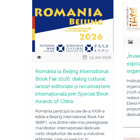
„Învie
15 Jun 2026
expoz
organ
România la Beijing International
Book Fair 2026: dialog cultural,
Institu
lansări editoriale și recunoaștere
organiz
2026, e
internațională prin Special Book
restaur
Awards of China
Elena M
propune
România participă la cea de-a XXXII-a
dedicat
ediție a Beijing International Book Fair
(BIBF), una dintre cele mai prestigioase
manifestări internaționale dedicate
cărții, drepturilor de autor și industriei
editoriale, care va avea loc în