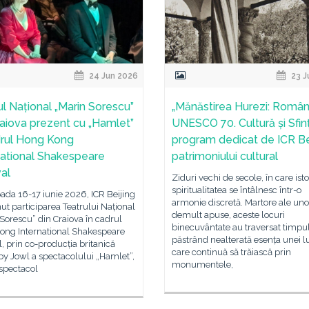
24 Jun 2026
23 J
ul Național „Marin Sorescu”
„Mănăstirea Hurezi: Români
raiova prezent cu „Hamlet”
UNESCO 70. Cultură și Sfinț
drul Hong Kong
program dedicat de ICR Be
national Shakespeare
patrimoniului cultural
val
Ziduri vechi de secole, în care isto
spiritualitatea se întâlnesc într-o
oada 16-17 iunie 2026, ICR Beijing
armonie discretă. Martore ale uno
nut participarea Teatrului Național
demult apuse, aceste locuri
Sorescu” din Craiova în cadrul
binecuvântate au traversat timpul
ong International Shakespeare
păstrând nealterată esența unei 
l, prin co-producția britanică
care continuă să trăiască prin
y Jowl a spectacolului „Hamlet”,
monumentele,
spectacol