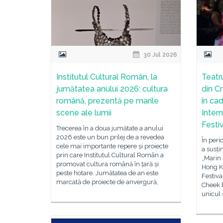
30 Jul 2026
Institutul Cultural Român, la
Teatr
jumătatea anului 2026: cultura
din C
română, prezentă pe marile
în ca
scene ale lumii
Inter
Festi
Trecerea în a doua jumătate a anului
2026 este un bun prilej de a revedea
În peri
cele mai importante repere și proiecte
a susți
prin care Institutul Cultural Român a
„Marin 
promovat cultura română în țară și
Hong K
peste hotare. Jumătatea de an este
Festiva
marcată de proiecte de anvergură,
Cheek b
unicul 