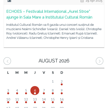
29 Apr 2025
ECHOES – Festivalul Internațional „Aurel Stroe”
ajunge în Sala Mare a Institutului Cultural Român
Institutul Cultural Român va fi gazda unui concert susținut de
muzicienii Noëmi Schindler (vioară), Daniel Vots (violă), Christophe
Roy (violoncel), Radu Greluș (clarinet), Emanuel Rupă (clarinet),
Andrei Văleanu (clarinet), Christophe Henry (pian) și Cristiana
AUGUST 2026
L
M
M
J
V
S
D
1
2
3
4
5
6
7
8
9
10
11
12
13
14
15
16