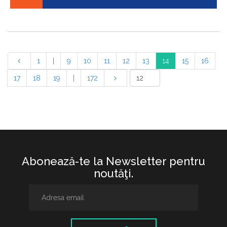
1
|
9
10
11
12
13
14
15
16
17
18
19
|
172
Abonează-te la Newsletter pentru
noutăţi.