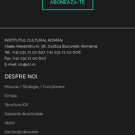
ABONEAZĂ-TE
INSTITUTUL CULTURAL ROMÂN
Aleea Alexandru nr. 38, 011824 București, România
Tel.: (+4) 031 71 00 627, (+4) 031 71 00 606
Fax: (+4) 031 71 00 607
E-mail: icr@icr.ro
DESPRE NOI
Misiune / Strategie / Funcţionare
Echipa
Structura ICR
Rapoarte de activitate
Istoric
Declaraţii de avere