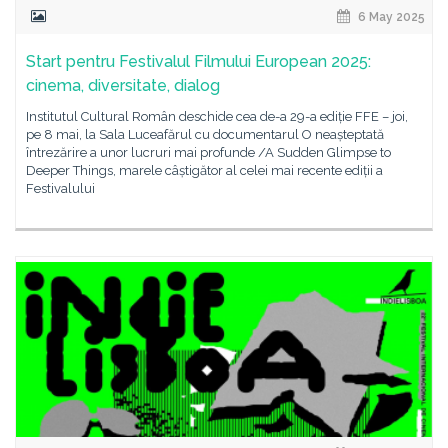
6 May 2025
Start pentru Festivalul Filmului European 2025:
cinema, diversitate, dialog
Institutul Cultural Român deschide cea de-a 29-a ediție FFE – joi,
pe 8 mai, la Sala Luceafărul cu documentarul O neașteptată
întrezărire a unor lucruri mai profunde /A Sudden Glimpse to
Deeper Things, marele câștigător al celei mai recente ediții a
Festivalului