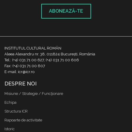
ABONEAZĂ-TE
INSTITUTUL CULTURAL ROMÂN
Aleea Alexandru nr. 38, 011824 București, România
Tel.: (+4) 031 71 00 627, (+4) 031 71 00 606
Fax: (+4) 031 71 00 607
E-mail: icr@icr.ro
DESPRE NOI
Misiune / Strategie / Funcţionare
Echipa
Structura ICR
Rapoarte de activitate
Istoric