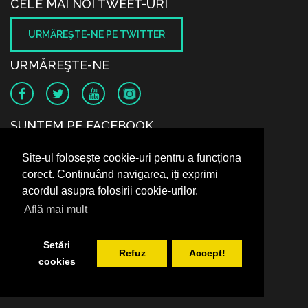
CELE MAI NOI TWEET-URI
URMĂREŞTE-NE PE TWITTER
URMĂREŞTE-NE
SUNTEM PE FACEBOOK
Site-ul folosește cookie-uri pentru a funcționa
corect. Continuând navigarea, iți exprimi
acordul asupra folosirii cookie-urilor.
Află mai mult
Setări
Refuz
Accept!
cookies