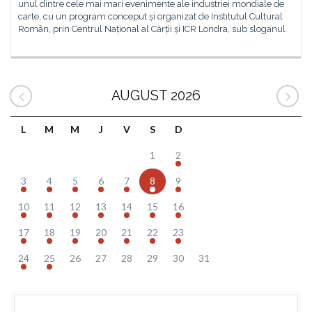
unul dintre cele mai mari evenimente ale industriei mondiale de
carte, cu un program conceput și organizat de Institutul Cultural
Român, prin Centrul Național al Cărții și ICR Londra, sub sloganul
AUGUST 2026
L
M
M
J
V
S
D
1
2
3
4
5
6
7
8
9
10
11
12
13
14
15
16
17
18
19
20
21
22
23
24
25
26
27
28
29
30
31