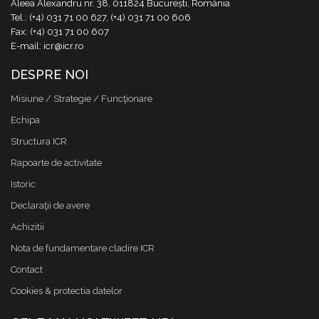
Aleea Alexandru nr. 38, 011824 București, România
Tel.: (+4) 031 71 00 627, (+4) 031 71 00 606
Fax: (+4) 031 71 00 607
E-mail: icr@icr.ro
DESPRE NOI
Misiune / Strategie / Funcţionare
Echipa
Structura ICR
Rapoarte de activitate
Istoric
Declaraţii de avere
Achizitii
Nota de fundamentare cladire ICR
Contact
Cookies & protectia datelor