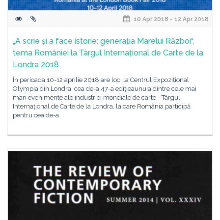
10 Apr 2018 - 12 Apr 2018
„A scrie și a face istorie: generația Marelui Război“,
tema României la Târgul Internațional de Carte de la
Londra 2018
Ȋn perioada 10-12 aprilie 2018 are loc, la Centrul Expozițional
Olympia din Londra, cea de-a 47-a edițieaunuia dintre cele mai
mari evenimente ale industriei mondiale de carte - Târgul
Internațional de Carte de la Londra, la care România participă
pentru cea de-a