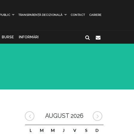
 PUBLIC
TRANSPARENȚĂ DECIZIONALĂ
CONTACT
CARIERE
BURSE
INFORMĂRI
AUGUST 2026
L
M
M
J
V
S
D