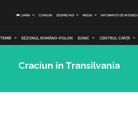
LIMBA
CURSURI
DESPRE NOI
MEDIA
INFORMAȚII DE INTERES
TEMIR
SEZONUL ROMÂNO-POLON
EUNIC
CENTRUL CĂRŢII
Craciun in Transilvania