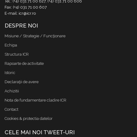
Tel.: (+4) 031 71 00 627, (+4) 031 71 00 606
Fax: (+4) 031 71 00 607
E-mail: icr@icr.ro
DESPRE NOI
Misiune / Strategie / Funcţionare
Echipa
Structura ICR
Rapoarte de activitate
Istoric
Declaraţii de avere
Achizitii
Nota de fundamentare cladire ICR
Contact
Cookies & protectia datelor
CELE MAI NOI TWEET-URI