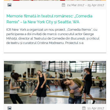
24 Mar 2017 - 25 Apr 2017
Memorie filmată în teatrul românesc: „Comedia
Remix” – la New York City și Seattle, WA
ICR New York a organizat un nou proiect, „Comedia Remix”, cu
participarea a doi invitați de marcă: cunoscutul actor George
Mihăiță, director al Teatrului de Comedie din București, și criticul
de teatru și curatorul Cristina Modreanu. Proiectul s-a
11 Apr 2017