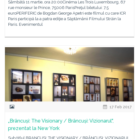
Sâmbătă 11 martie, ora 20:00Cinéma Les Trois Luxembourg, 67
rue monsieur le Prince, 75006 ParisPreţul biletului: 7,5
euroPERIFERIC de Bogdan George Apetri este filmul cu care ICR
Paris participă la a patra ediţie a Săptămânii Filmului Străin la
Paris. Evenimentul
17 Feb 2017
„Brâncuși: The Visionary / Brâncuși: Vizionarul",
prezentat la New York
Sub titlul BRANCUSI: THE VISIONARY / BRÂNCUȘI: VIZIONARUL,