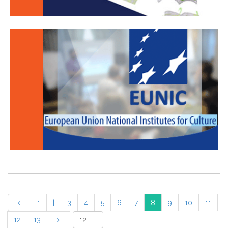
1
|
3
4
5
6
7
8
9
10
11
12
13