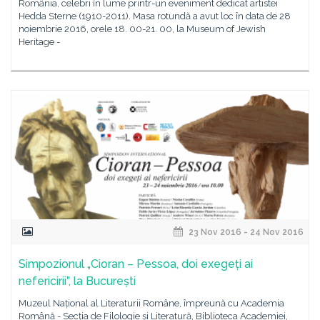
România, celebri în lume printr-un eveniment dedicat artistei
Hedda Sterne (1910-2011). Masa rotundă a avut loc în data de 28
noiembrie 2016, orele 18. 00-21. 00, la Museum of Jewish
Heritage -
23 Nov 2016 - 24 Nov 2016
Simpozionul „Cioran – Pessoa, doi exegeți ai
nefericirii”, la București
Muzeul Național al Literaturii Române, împreună cu Academia
Română - Secția de Filologie și Literatură, Biblioteca Academiei,