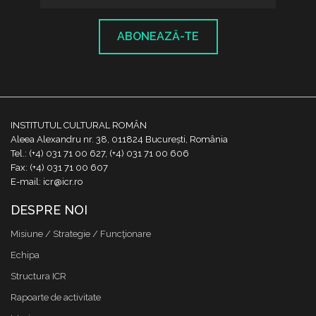
ABONEAZĂ-TE
INSTITUTUL CULTURAL ROMÂN
Aleea Alexandru nr. 38, 011824 București, România
Tel.: (+4) 031 71 00 627, (+4) 031 71 00 606
Fax: (+4) 031 71 00 607
E-mail: icr@icr.ro
DESPRE NOI
Misiune / Strategie / Funcţionare
Echipa
Structura ICR
Rapoarte de activitate