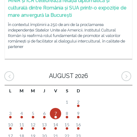
MNIR și ICR celebrează relația diplomatică și
culturală dintre România și SUA printr-o expoziție de
mare anvergură la București
În contextul împlinirii a 250 de ani de la proclamarea
independenței Statelor Unite ale Americii, Institutul Cultural
Român își reafirmă rolul fundamental de promotor al valorilor
românești și de facilitator al dialogului intercultural, în calitate de
partener
AUGUST 2026
L
M
M
J
V
S
D
1
2
3
4
5
6
7
8
9
10
11
12
13
14
15
16
17
18
19
20
21
22
23