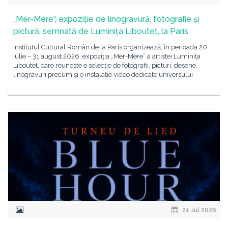
„Mer-Mère“, expoziție de linogravură, fotografie și
pictură, semnată de Luminița Liboutet, la Paris
Institutul Cultural Român de la Paris organizează, în perioada 20
iulie – 31 august 2026, expoziția „Mer-Mère“ a artistei Luminița
Liboutet, care reunește o selecție de fotografii, picturi, desene,
linogravuri precum și o instalație video dedicate universului
21 Jul 2026