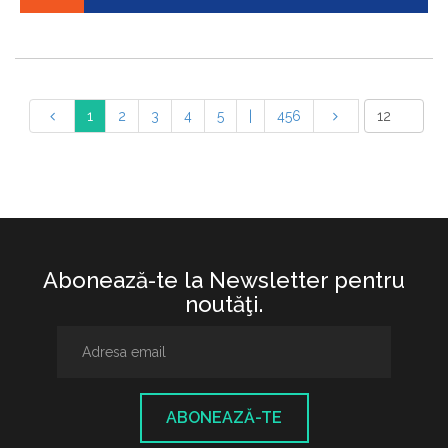
1
2
3
4
5
|
456
Abonează-te la Newsletter pentru
noutăţi.
ABONEAZĂ-TE