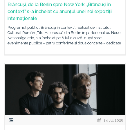
Brâncuși, de la Berlin spre New York: „Brâncuși în
context” s-a încheiat cu anunțul unei noi expoziții
internaționale
Programul public „Brâncuși în context”, realizat de Institutul
Cultural Român „Titu Maiorescu” din Berlin în parteneriat cu Neue
Nationalgalerie, s-a încheiat pe 8 iulie 2026, după șase
evenimente publice – patru conferințe și două concerte – dedicate
14 Jul 2026