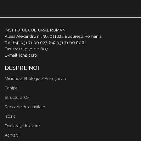
INSTITUTUL CULTURAL ROMÂN
Aleea Alexandru nr. 38, 011824 București, România
Tel.: (+4) 031 71 00 627, (+4) 031 71 00 606
Fax: (+4) 031 71 00 607
E-mail: icr@icr.ro
DESPRE NOI
Misiune / Strategie / Funcţionare
Echipa
Structura ICR
Rapoarte de activitate
Istoric
Declaraţii de avere
Achizitii