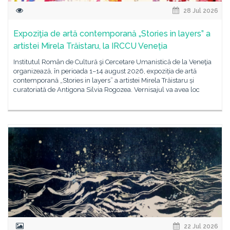
28 Jul 2026
Expoziţia de artă contemporană „Stories in layers” a
artistei Mirela Trăistaru, la IRCCU Veneția
Institutul Român de Cultură şi Cercetare Umanistică de la Veneţia
organizează, în perioada 1–14 august 2026, expoziția de artă
contemporană „Stories in layers” a artistei Mirela Trăistaru și
curatoriată de Antigona Silvia Rogozea. Vernisajul va avea loc
22 Jul 2026