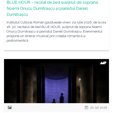
BLUE HOUR – recital de lied susținut de soprana
Noemi Onucu Dumitrașcu și pianistul Daniel
Dumitrașcu
Institutul Cultural Român găzduiește vineri, 24 iulie 2026, de la ora
18. 30, recitalul de lied BLUE HOUR, susținut de soprana Noemi
Onucu Dumitrașcu și pianistul Daniel Dumitrașcu. Evenimentul
propune un itinerar muzical prin creația romantică și
postromantică
20 Jul 2026