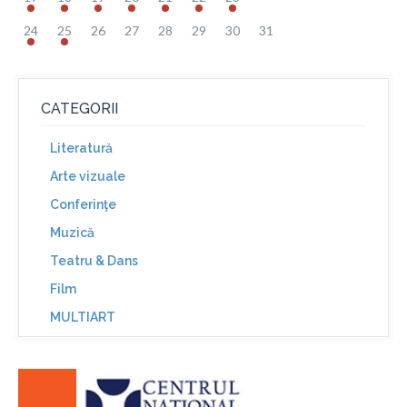
24
25
26
27
28
29
30
31
CATEGORII
Literatură
Arte vizuale
Conferinţe
Muzică
Teatru & Dans
Film
MULTIART