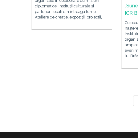
organizate în colaborare cu misiuni
„Sunet
diplomatice, instituții culturale și
parteneri locali din întreaga lume.
ICR B
Ateliere de creație, expoziții, proiecții,
Cu ocaz
naștere
Institu
organi
amploar
evenime
lui Brâ