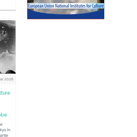
ar 2026
tura
Kobe
de
kyo în
tante