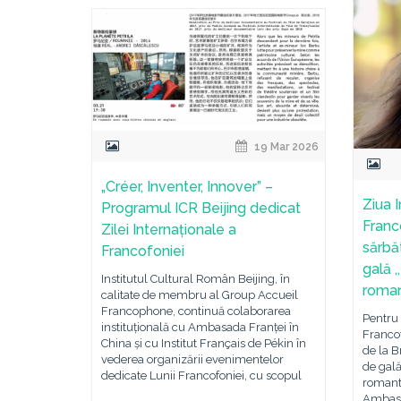
19 Mar 2026
„Créer, Inventer, Innover” –
Ziua 
Programul ICR Beijing dedicat
Franc
Zilei Internaționale a
sărbă
Francofoniei
gală 
Institutul Cultural Român Beijing, în
roman
calitate de membru al Group Accueil
Francophone, continuă colaborarea
Pentru 
instituțională cu Ambasada Franței în
Francof
China și cu Institut Français de Pékin în
de la B
vederea organizării evenimentelor
de gal
dedicate Lunii Francofoniei, cu scopul
romanti
Ambasa