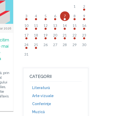
1
2
3
4
5
6
7
8
9
10
11
12
13
14
15
16
ar 2026
17
18
19
20
21
22
23
citim
24
25
26
27
28
29
30
e mai
e
31
a
ă, prin
CATEGORII
al
rgului
lles,
Literatură
tie
Arte vizuale
&Taxis.
Conferinţe
Muzică