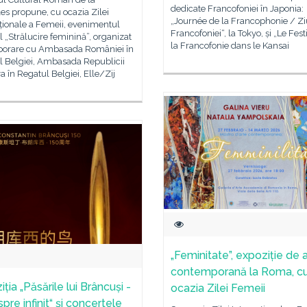
dedicate Francofoniei în Japonia:
es propune, cu ocazia Zilei
„Journée de la Francophonie / Z
ționale a Femeii, evenimentul
Francofoniei“, la Tokyo, și „Le Fest
l „Strălucire feminină”, organizat
la Francofonie dans le Kansai
aborare cu Ambasada României în
l Belgiei, Ambasada Republicii
 în Regatul Belgiei, Elle/Zij
„Feminitate”, expoziție de 
contemporană la Roma, c
ția „Păsările lui Brâncuși -
ocazia Zilei Femeii
pre infinit“ și concertele