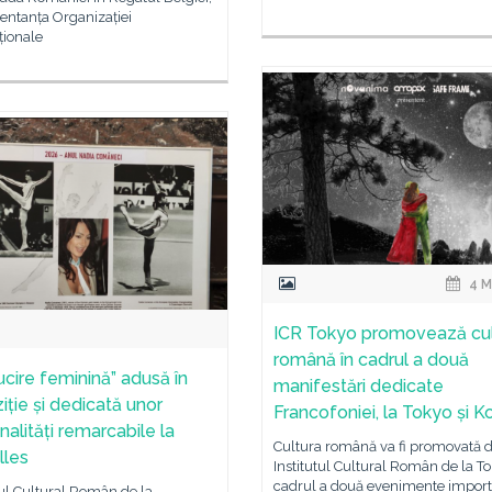
entanța Organizației
ționale
4 M
ICR Tokyo promovează cul
română în cadrul a două
ucire feminină” adusă în
manifestări dedicate
iție și dedicată unor
Francofoniei, la Tokyo și 
nalități remarcabile la
Cultura română va fi promovată 
lles
Institutul Cultural Român de la To
cadrul a două evenimente impor
tul Cultural Român de la