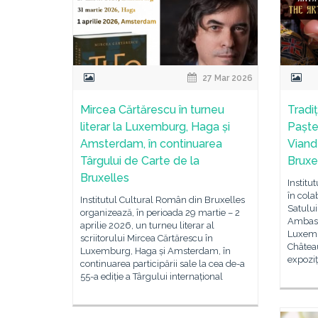
27 Mar 2026
Mircea Cărtărescu în turneu
Tradiț
literar la Luxemburg, Haga și
Paște
Amsterdam, în continuarea
Viande
Târgului de Carte de la
Bruxe
Bruxelles
Institu
în cola
Institutul Cultural Român din Bruxelles
Satului
organizează, în perioada 29 martie – 2
Ambasa
aprilie 2026, un turneu literar al
Luxemb
scriitorului Mircea Cărtărescu în
Châtea
Luxemburg, Haga și Amsterdam, în
expoziț
continuarea participării sale la cea de-a
55-a ediție a Târgului internațional