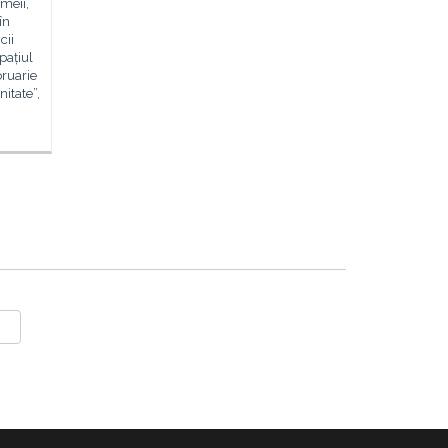
emeii,
în
cii
pațiul
bruarie
itate”,