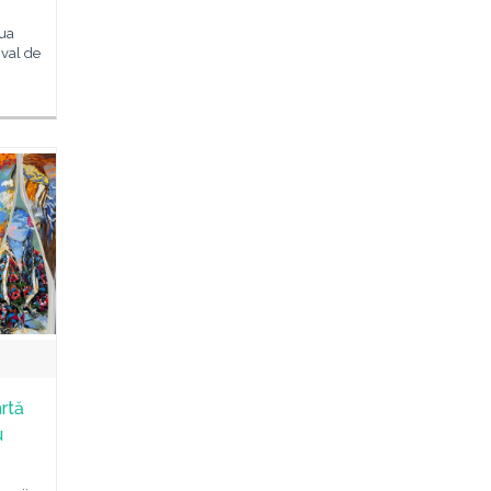
iua
ival de
artă
u