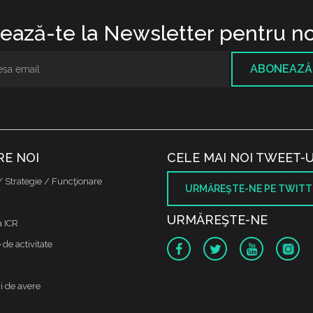
ază-te la Newsletter pentru no
ABONEAZĂ
RE NOI
CELE MAI NOI TWEET-U
/ Strategie / Funcţionare
URMĂREŞTE-NE PE TWITT
URMĂREŞTE-NE
a ICR
de activitate
i de avere