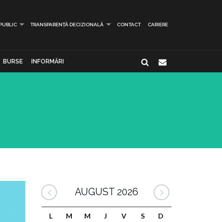
 PUBLIC
TRANSPARENȚĂ DECIZIONALĂ
CONTACT
CARIERE
BURSE
INFORMĂRI
AUGUST 2026
L
M
M
J
V
S
D