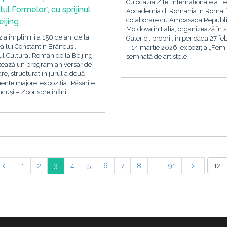
Cu ocazia Zilei Internaționale a F
ul Formelor“, cu sprijinul
Accademia di Romania in Roma, 
colaborare cu Ambasada Republi
eijing
Moldova în Italia, organizează în s
ia împlinirii a 150 de ani de la
Galeriei, proprii, în perioada 27 fe
a lui Constantin Brâncuși,
– 14 martie 2026, expoziția „Femin
tul Cultural Român de la Beijing
semnată de artistele
zează un program aniversar de
e, structurat în jurul a două
nte majore: expoziția „Păsările
ncuși – Zbor spre infinit”,
1
2
3
4
5
6
7
8
|
91