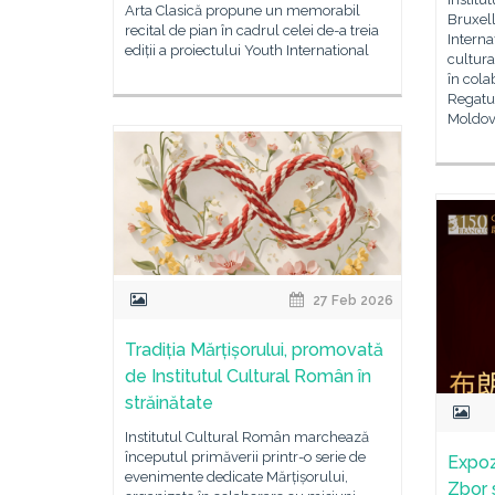
Arta Clasică propune un memorabil
Bruxell
recital de pian în cadrul celei de-a treia
Interna
ediții a proiectului Youth International
cultura
în col
Regatu
Moldova
27 Feb 2026
Tradiția Mărțișorului, promovată
de Institutul Cultural Român în
străinătate
Institutul Cultural Român marchează
începutul primăverii printr-o serie de
Expozi
evenimente dedicate Mărțișorului,
Zbor s