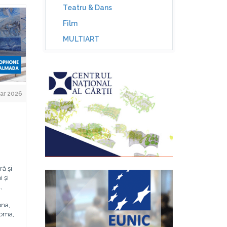
Teatru & Dans
Film
MULTIART
ar 2026
ră și
 și
,
ona,
Roma,