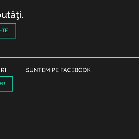
utăţi.
-TE
RI
SUNTEM PE FACEBOOK
ER