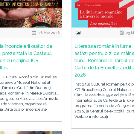
26 Mar 2026
23 M
ia încondeierii ouălor de
Literatura română în lume: 
, prezentată la Castelul
astăzi pentru o zi de mâin
n cu sprijinul ICR
bună. România la Târgul d
lles
Carte de la Bruxelles, ediți
2026
tul Cultural Român din Bruxelles,
borare cu Muzeul Național al
Institutul Cultural Român particip
 „Dimitrie Gusti” din București,
ICR Bruxelles și Centrul Național 
da României în Marele Ducat al
Cărții, la cea de-a 55-a ediție a Tâ
urgului și Asociația Les Amis du
Internațional de Carte de la Bruxe
u de Vianden, organizează
programat în perioada 26-29 mar
ia „Arta ouălor încondeiate
2026, la Centrul de expoziții Tour
Vizitatorii interesați