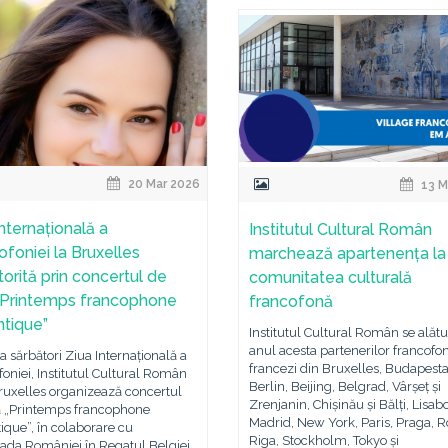
20 Mar 2026
13 M
Internațională a
Institutul Cultural Român
ofoniei la Bruxelles
marchează apartenența la
torită prin concertul de
comunitatea culturală
,,Printemps francophone
francofonă
tique”
Institutul Cultural Român se alătu
anul acesta partenerilor francofoni
a sărbători Ziua Internațională a
francezi din Bruxelles, Budapesta
oniei, Institutul Cultural Român
Berlin, Beijing, Belgrad, Vârșeț și
ruxelles organizează concertul
Zrenjanin, Chișinău și Bălți, Lisab
ă „Printemps francophone
Madrid, New York, Paris, Praga, 
que”, în colaborare cu
Riga, Stockholm, Tokyo și
da României în Regatul Belgiei,