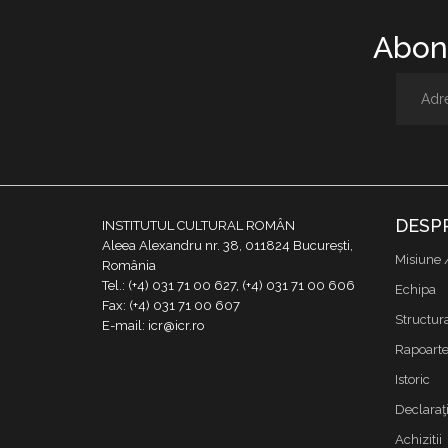
Abone
DESP
INSTITUTUL CULTURAL ROMÂN
Aleea Alexandru nr. 38, 011824 București,
Misiune 
România
Tel.: (+4) 031 71 00 627, (+4) 031 71 00 606
Echipa
Fax: (+4) 031 71 00 607
Structur
E-mail: icr@icr.ro
Rapoarte 
Istoric
Declaraţi
Achizitii