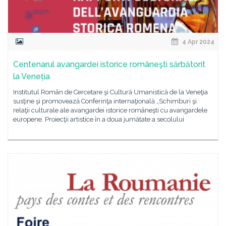
4 Apr 2024
Centenarul avangardei istorice româneşti sărbătorit
la Veneția
Institutul Român de Cercetare şi Cultură Umanistică de la Veneţia
susţine şi promovează Conferinţa internaţională „Schimburi şi
relaţii culturale ale avangardei istorice româneşti cu avangardele
europene. Proiecţii artistice în a doua jumătate a secolului