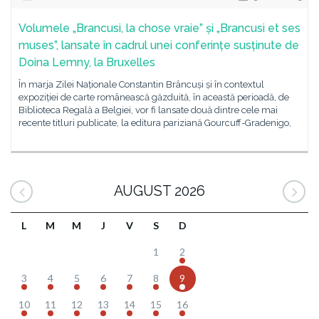
Volumele „Brancusi, la chose vraie” și „Brancusi et ses
muses”, lansate în cadrul unei conferințe susținute de
Doina Lemny, la Bruxelles
În marja Zilei Naționale Constantin Brâncuși și în contextul
expoziției de carte românească găzduită, în această perioadă, de
Biblioteca Regală a Belgiei, vor fi lansate două dintre cele mai
recente titluri publicate, la editura pariziană Gourcuff-Gradenigo,
AUGUST 2026
L
M
M
J
V
S
D
1
2
3
4
5
6
7
8
9
10
11
12
13
14
15
16