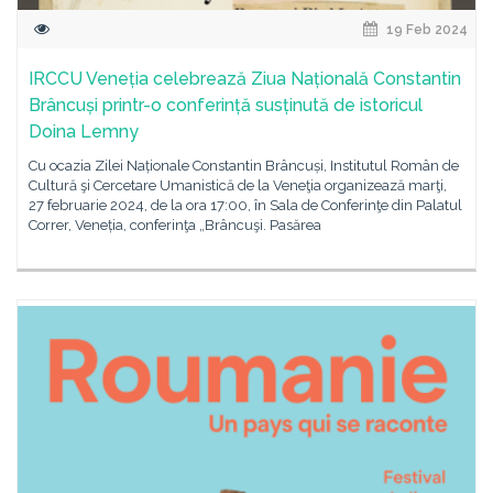
19 Feb 2024
IRCCU Veneția celebrează Ziua Națională Constantin
Brâncuși printr-o conferință susținută de istoricul
Doina Lemny
Cu ocazia Zilei Naționale Constantin Brâncuși, Institutul Român de
Cultură şi Cercetare Umanistică de la Veneţia organizează marţi,
27 februarie 2024, de la ora 17:00, în Sala de Conferinţe din Palatul
Correr, Veneția, conferinţa „Brâncuşi. Pasărea