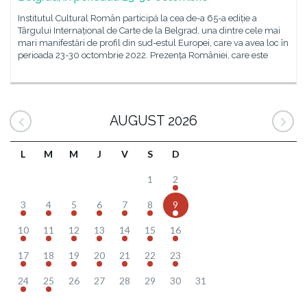
Institutul Cultural Român participă la cea de-a 65-a ediție a
Târgului Internațional de Carte de la Belgrad, una dintre cele mai
mari manifestări de profil din sud-estul Europei, care va avea loc în
perioada 23-30 octombrie 2022. Prezența României, care este
AUGUST 2026
L
M
M
J
V
S
D
1
2
3
4
5
6
7
8
9
10
11
12
13
14
15
16
17
18
19
20
21
22
23
24
25
26
27
28
29
30
31