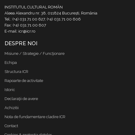
INSTITUTUL CULTURAL ROMÂN
Aleea Alexandru nr. 38, 011824 București, România
Tel.: (+4) 031 71 00 627, (+4) 031 71 00 606
Fax: (+4) 031 71 00 607
E-mail: icr@icr.ro
DESPRE NOI
Misiune / Strategie / Funcţionare
Echipa
Structura ICR
Rapoarte de activitate
Istoric
Declaraţii de avere
Achizitii
Nota de fundamentare cladire ICR
Contact
Cookies & protectia datelor