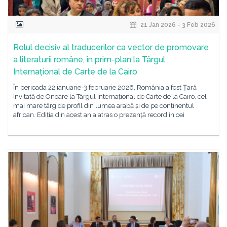
21 Jan 2026 - 3 Feb 2026
Rolul decisiv al traducerilor ca vector de promovare
a literaturii române, în prim-plan la Târgul
Internațional de Carte de la Cairo
În perioada 22 ianuarie-3 februarie 2026, România a fost Țară
Invitată de Onoare la Târgul Internațional de Carte de la Cairo, cel
mai mare târg de profil din lumea arabă și de pe continentul
african. Ediția din acest an a atras o prezență record în cei