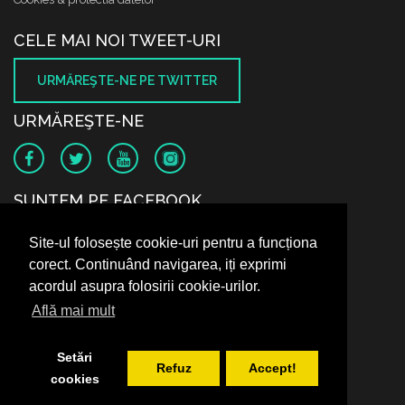
CELE MAI NOI TWEET-URI
URMĂREŞTE-NE PE TWITTER
URMĂREŞTE-NE
SUNTEM PE FACEBOOK
Site-ul folosește cookie-uri pentru a funcționa
corect. Continuând navigarea, iți exprimi
acordul asupra folosirii cookie-urilor.
Află mai mult
Setări
Refuz
Accept!
cookies