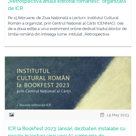
„Retrospectiva anului editorial românesc” organizată
de ICR
Pe 15 februarie, de Ziua Națională a Lecturii, Institutul Cultural
Român a organizat, prin Centrul Național al Cărții (CENNAC), cea
de-a doua ediție a unui eveniment online dedicat traducătorilor de
limba română din întreaga lume, intitulat „Retrospectiva
19 May 2023
ICR la Bookfest 2023: lansări, dezbateri, instalație cu
poezie în lectura unei voci AI, campanie de