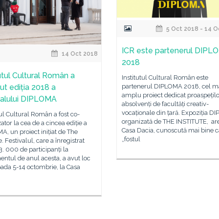
5 Oct 2018 - 14 O
ICR este partenerul DIPL
14 Oct 2018
2018
tutul Cultural Român a
Institutul Cultural Român este
ut ediția 2018 a
partenerul DIPLOMA 2018, cel m
amplu proiect dedicat proaspețilo
valului DIPLOMA
absolvenți de facultăți creativ-
vocaționale din țară. Expoziția D
tul Cultural Român a fost co-
organizată de THE INSTITUTE, are
ator la cea de a cincea ediție a
Casa Dacia, cunoscută mai bine c
, un proiect inițiat de The
„fostul
e. Festivalul, care a înregistrat
3. 000 de participanți la
ntul de anul acesta, a avut loc
oada 5-14 octombrie, la Casa