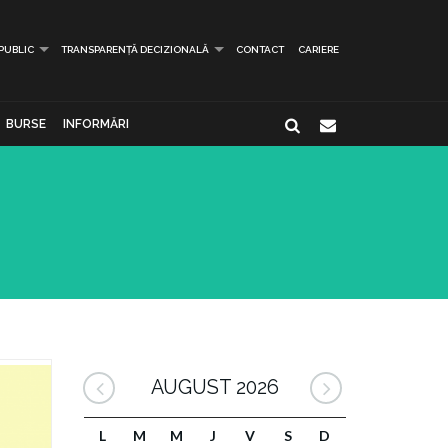
 PUBLIC
TRANSPARENȚĂ DECIZIONALĂ
CONTACT
CARIERE
BURSE
INFORMĂRI
AUGUST 2026
L
M
M
J
V
S
D