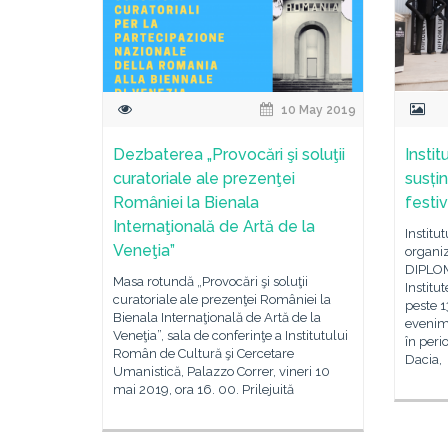
10 May 2019
Dezbaterea „Provocări şi soluţii
Insti
curatoriale ale prezenţei
susțin
României la Bienala
festi
Internaţională de Artă de la
Institu
Veneţia”
organiz
DIPLOMA
Masa rotundă „Provocări şi soluţii
Institut
curatoriale ale prezenţei României la
peste 1
Bienala Internaţională de Artă de la
evenime
Veneţia”, sala de conferinţe a Institutului
în peri
Român de Cultură şi Cercetare
Dacia,
Umanistică, Palazzo Correr, vineri 10
mai 2019, ora 16. 00. Prilejuită