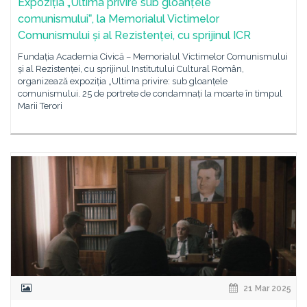
Expoziția „Ultima privire sub gloanțele
comunismuluiˮ, la Memorialul Victimelor
Comunismului și al Rezistenței, cu sprijinul ICR
Fundația Academia Civică – Memorialul Victimelor Comunismului
și al Rezistenței, cu sprijinul Institutului Cultural Român,
organizează expoziția „Ultima privire: sub gloanțele
comunismului. 25 de portrete de condamnați la moarte în timpul
Marii Terori
21 Mar 2025