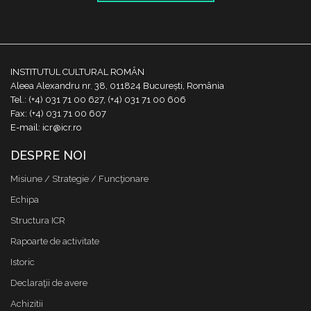
INSTITUTUL CULTURAL ROMÂN
Aleea Alexandru nr. 38, 011824 București, România
Tel.: (+4) 031 71 00 627, (+4) 031 71 00 606
Fax: (+4) 031 71 00 607
E-mail: icr@icr.ro
DESPRE NOI
Misiune / Strategie / Funcţionare
Echipa
Structura ICR
Rapoarte de activitate
Istoric
Declaraţii de avere
Achizitii