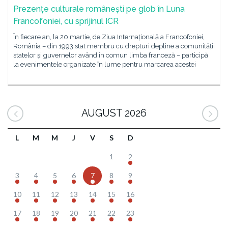
Prezențe culturale românești pe glob în Luna
Francofoniei, cu sprijinul ICR
În fiecare an, la 20 martie, de Ziua Internațională a Francofoniei,
România – din 1993 stat membru cu drepturi depline a comunității
statelor și guvernelor având în comun limba franceză – participă
la evenimentele organizate în lume pentru marcarea acestei
AUGUST 2026
L
M
M
J
V
S
D
1
2
3
4
5
6
7
8
9
10
11
12
13
14
15
16
17
18
19
20
21
22
23