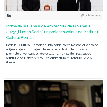
7 May 2025
România la Bienala de Arhitectură de la Veneția
2025: „Human Scale”, un proiect susținut de Institutul
Cultural Român
Institutul Cultural Român anunță participarea României la cea de-
a 19-a ediție a Expoziției Internaționale de Arhitectură – La
Biennale di Venezia, cu proiectul „Human Scale”, realizat de
artistul Vlad Nancă și biroul de arhitectură Muromuro Studio
(Ioana