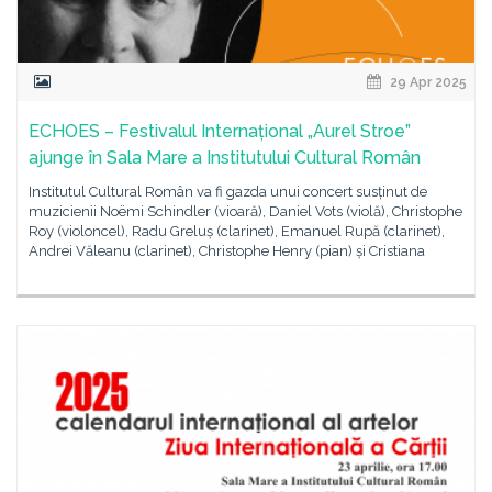
29 Apr 2025
ECHOES – Festivalul Internațional „Aurel Stroe”
ajunge în Sala Mare a Institutului Cultural Român
Institutul Cultural Român va fi gazda unui concert susținut de
muzicienii Noëmi Schindler (vioară), Daniel Vots (violă), Christophe
Roy (violoncel), Radu Greluș (clarinet), Emanuel Rupă (clarinet),
Andrei Văleanu (clarinet), Christophe Henry (pian) și Cristiana