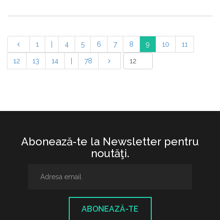
1
|
4
5
6
7
8
9
10
11
12
13
14
|
78
Abonează-te la Newsletter pentru
noutăţi.
ABONEAZĂ-TE