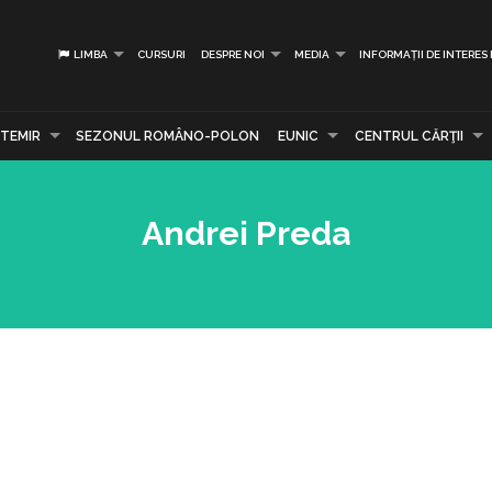
LIMBA
CURSURI
DESPRE NOI
MEDIA
INFORMAȚII DE INTERES
TEMIR
SEZONUL ROMÂNO-POLON
EUNIC
CENTRUL CĂRŢII
Andrei Preda