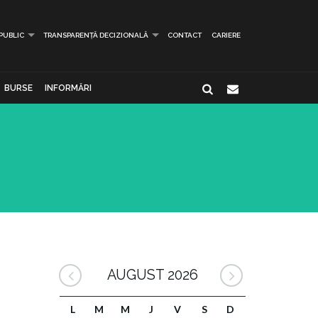
 PUBLIC
TRANSPARENȚĂ DECIZIONALĂ
CONTACT
CARIERE
BURSE
INFORMĂRI
AUGUST 2026
L
M
M
J
V
S
D