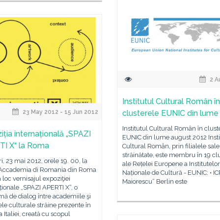
2 A
Institutul Cultural Român în
23 May 2012 - 15 Jun 2012
clusterele EUNIC din lume
Institutul Cultural Român în clust
iția internațională „SPAZI
EUNIC din lume august 2012 Insti
I X“ la Roma
Cultural Român, prin filialele sale
străinătate, este membru în 19 cl
i, 23 mai 2012, orele 19. 00, la
ale Rețelei Europene a Institutelor
 Accademia di Romania din Roma
Naționale de Cultură - EUNIC: • IC
 loc vernisajul expoziţiei
Maiorescu“ Berlin este
ționale „SPAZI APERTI X“, o
mă de dialog între academiile şi
tele culturale străine prezente în
a Italiei, creată cu scopul