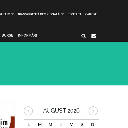
 PUBLIC
TRANSPARENȚĂ DECIZIONALĂ
CONTACT
CARIERE
BURSE
INFORMĂRI
AUGUST 2026
L
M
M
J
V
S
D