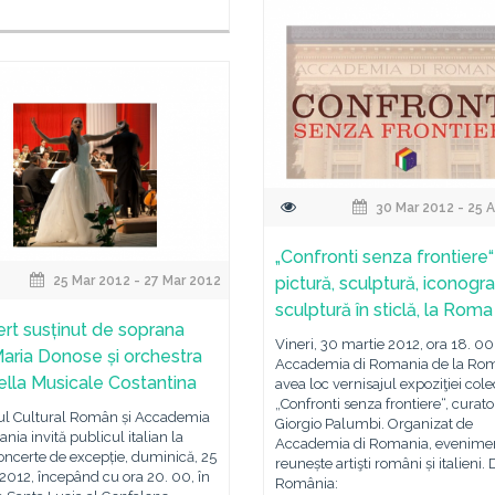
30 Mar 2012 - 25 
„Confronti senza frontiere“
25 Mar 2012 - 27 Mar 2012
pictură, sculptură, iconograf
sculptură în sticlă, la Roma
rt susținut de soprana
Vineri, 30 martie 2012, ora 18. 00,
aria Donose și orchestra
Accademia di Romania de la Ro
lla Musicale Costantina
avea loc vernisajul expoziţiei cole
„Confronti senza frontiere“, curato
tul Cultural Român și Accademia
Giorgio Palumbi. Organizat de
nia invită publicul italian la
Accademia di Romania, evenime
ncerte de excepție, duminică, 25
reunește artişti români și italieni. 
2012, începând cu ora 20. 00, în
România: