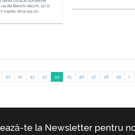
a Santa Lucia al Gonfalone
via dei Banchi Vecchi, 12) și
27 martie, de la ora 20.
40
41
42
43
44
45
46
47
48
49
|
ază-te la Newsletter pentru no