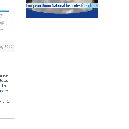
ug 2012
erele
tutul
 din
ustere
R „Titu