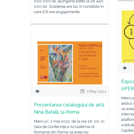
000 000 lei, ajungând astfel la 28 440
000 lei. Scăderea are loc în condițiile în
care ICR are angajamente
Expoz
APERT
2 May 2012
Miercur
sediul
Prezentarea catalogului de artă
va avea
Nina Batalli, la Roma
interna
platfor
Miercuri, 2 mai 2012, de la ora 18. 00, în
institu
Sala de Conferinţe a Accademia di
Capital
Romania din Roma va avea loc