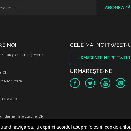
ABONEAZĂ
RE NOI
CELE MAI NOI TWEET-U
/ Strategie / Funcţionare
URMĂREŞTE-NE PE TWITT
URMĂREŞTE-NE
a ICR
de activitate
i de avere
fundamentare cladire ICR
uând navigarea, iți exprimi acordul asupra folosirii cookie-urilor