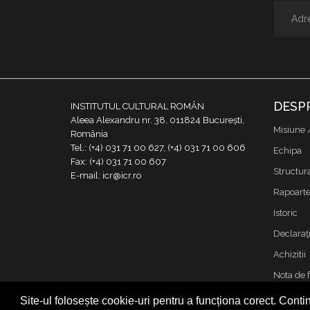
DESP
INSTITUTUL CULTURAL ROMÂN
Aleea Alexandru nr. 38, 011824 București,
Misiune 
România
Tel.: (+4) 031 71 00 627, (+4) 031 71 00 606
Echipa
Fax: (+4) 031 71 00 607
Structur
E-mail: icr@icr.ro
Rapoarte 
Istoric
Declaraţi
Achizitii
Nota de 
Contact
Site-ul folosește cookie-uri pentru a funcționa corect. Contin