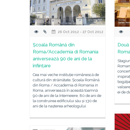
26 Oct 2012 - 27 Oct 2012
Școala Română din
Două 
Roma/Accademia di Romania
Roma
aniversează 90 de ani de la
Stagiu
înființare
Romani
concert
Cea mai veche instituție românescă de
inspira
cultură din străinătate, Școala Română
bogăţia
din Roma / Accademia di Romania in
valoare
Roma, aniversează în această toamnă
ei de d
90 de ani de la întemeiere, 80 de ani de
la construirea edificiului său și 130 de
ani de la nașterea arheologului