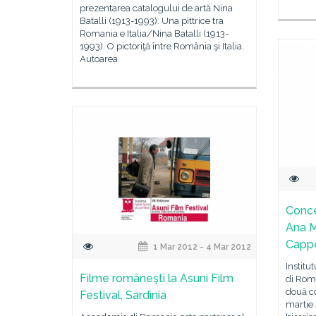
prezentarea catalogului de artă Nina
Batalli (1913-1993). Una pittrice tra
Romania e Italia/Nina Batalli (1913-
1993). O pictoriţă între România şi Italia.
Autoarea
Conce
Ana M
Cappe
1 Mar 2012 - 4 Mar 2012
Institu
Filme româneşti la Asuni Film
di Roma
două co
Festival, Sardinia
martie 