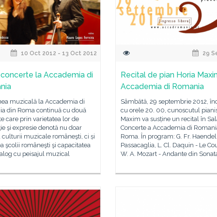
10 Oct 2012 - 13 Oct 2012
29 S
concerte la Accademia di
Recital de pian Horia Maxi
nia
Accademia di Romania
nea muzicală la Accademia di
Sâmbătă, 29 septembrie 2012, î
a din Roma continuă cu două
cu orele 20. 00, cunoscutul piani
e care prin varietatea lor de
Maxim va susține un recital în Sa
ţie şi expresie denotă nu doar
Concerte a Accademia di Romani
 culturii muzicale româneşti, ci și
Roma. În program: G. Fr. Haendel
a şcolii româneşti şi capacitatea
Passacaglia, L. Cl. Daquin - Le Co
ialog cu peisajul muzical
W. A. Mozart - Andante din Sonat