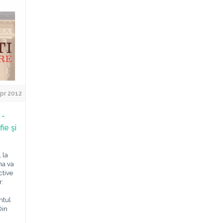
Apr 2012
 -
ie şi
 la
ma va
ctive
r:
ntul
Din