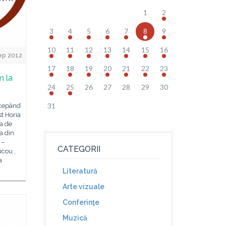
1
2
3
4
5
6
7
8
9
10
11
12
13
14
15
16
ep 2012
17
18
19
20
21
22
23
m la
24
25
26
27
28
29
30
31
ncepând
st Horia
la de
a din
 –
CATEGORII
ucou ,
a
Literatură
Arte vizuale
Conferinţe
Muzică