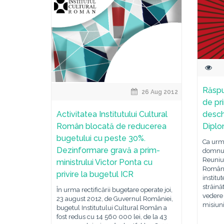
Răspu
26 Aug 2012
de pr
Activitatea Institutului Cultural
desch
Român blocată de reducerea
Diplo
bugetului cu peste 30%.
Ca urma
Dezinformare gravă a prim-
domnul
Reuniu
ministrului Victor Ponta cu
Române,
privire la bugetul ICR
institu
străină
În urma rectificării bugetare operate joi,
vedere 
23 august 2012, de Guvernul României,
misiuni
bugetul Institutului Cultural Român a
fost redus cu 14 560 000 lei, de la 43