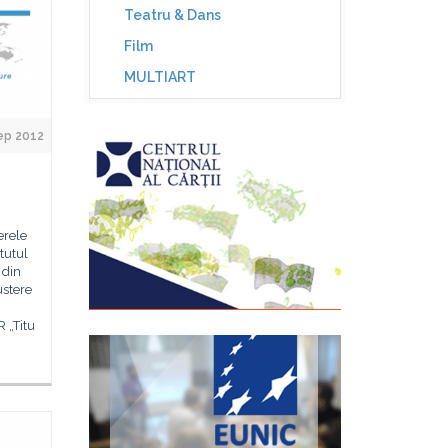
Teatru & Dans
Film
MULTIART
Sep 2012
erele
tutul
 din
ustere
R „Titu