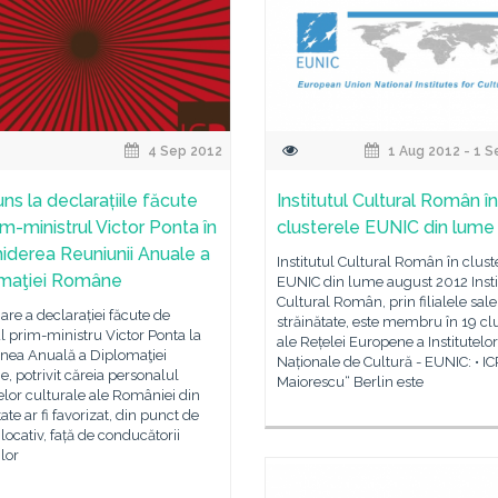
4 Sep 2012
1 Aug 2012 - 1 
ns la declarațiile făcute
Institutul Cultural Român în
im-ministrul Victor Ponta în
clusterele EUNIC din lume
iderea Reuniunii Anuale a
Institutul Cultural Român în clust
maţiei Române
EUNIC din lume august 2012 Insti
Cultural Român, prin filialele sale
re a declarației făcute de
străinătate, este membru în 19 cl
 prim-ministru Victor Ponta la
ale Rețelei Europene a Institutelor
nea Anuală a Diplomaţiei
Naționale de Cultură - EUNIC: • IC
 potrivit căreia personalul
Maiorescu“ Berlin este
telor culturale ale României din
tate ar fi favorizat, din punct de
locativ, față de conducătorii
lor