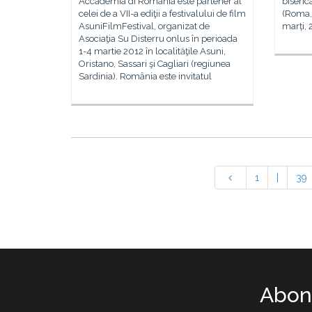
Accademia di Romania este partener al
biseric
celei de a VII-a ediţii a festivalului de film
(Roma, 
AsuniFilmFestival, organizat de
marți, 
Asociaţia Su Disterru onlus în perioada
1-4 martie 2012 în localităţile Asuni,
Oristano, Sassari şi Cagliari (regiunea
Sardinia). România este invitatul
1
|
39
Abone