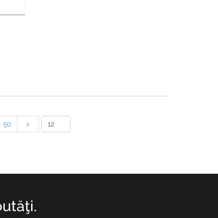
50
utăţi.