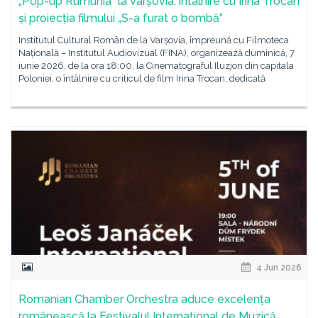
„Pop-up Rumunia” la Varșovia: întâlnire cu Irina Trocan
și proiecția filmului „S-a furat o bombă”
Institutul Cultural Român de la Varșovia, împreună cu Filmoteca
Națională – Institutul Audiovizual (FINA), organizează duminică, 7
iunie 2026, de la ora 18:00, la Cinematograful Iluzjon din capitala
Poloniei, o întâlnire cu criticul de film Irina Trocan, dedicată
4 Jun 2026
Romanian Chamber Orchestra aduce excelența
românească la Festivalul Internațional de Muzică