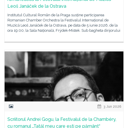
Leoš Janáček de la Ostrava
Institutul Cultural Român de la Praga susține participarea
Romanian Chamber Orchestra la Festivalul Internațional de
Muzică Leoš Janáček de la Ostrava, pe data de 5 iunie 2026, de la
ora 19:00, la Sala Națională, Frýdek-Místek. Sub bagheta dirijorului
3 Jun 2026
Scriitorul Andrei Gogu, la Festivalul de la Chambéry,
cu romanul „Tatăl meu care ești pe pământ“