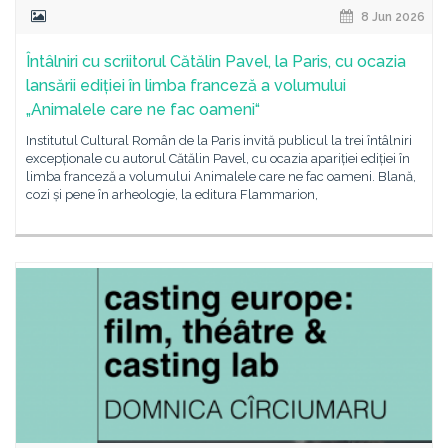
8 Jun 2026
Întâlniri cu scriitorul Cătălin Pavel, la Paris, cu ocazia
lansării ediției în limba franceză a volumului
„Animalele care ne fac oameni“
Institutul Cultural Român de la Paris invită publicul la trei întâlniri
excepționale cu autorul Cătălin Pavel, cu ocazia apariției ediției în
limba franceză a volumului Animalele care ne fac oameni. Blană,
cozi și pene în arheologie, la editura Flammarion,