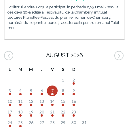
Scriitorul Andrei Gogu a participat, în perioada 27-31 mai 2026, la
cea de-a 39-a ediție a Festivalului de la Chambéry, intitulat
Lectures Plurielles-Festival du premier roman de Chambéry,
numărându-se printre laureații acestei ediții pentru romanul Tatăl
meu
AUGUST 2026
L
M
M
J
V
S
D
1
2
3
4
5
6
7
8
9
10
11
12
13
14
15
16
17
18
19
20
21
22
23
24
25
26
27
28
29
30
31