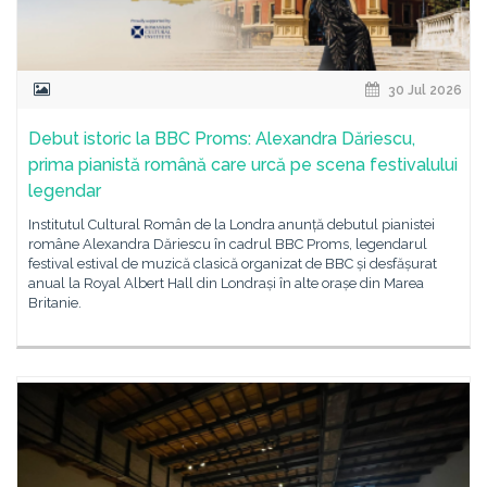
30 Jul 2026
Debut istoric la BBC Proms: Alexandra Dăriescu,
prima pianistă română care urcă pe scena festivalului
legendar
Institutul Cultural Român de la Londra anunță debutul pianistei
române Alexandra Dăriescu în cadrul BBC Proms, legendarul
festival estival de muzică clasică organizat de BBC și desfășurat
anual la Royal Albert Hall din Londrași în alte orașe din Marea
Britanie.