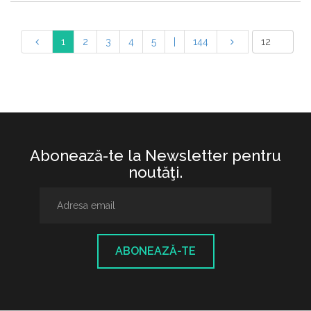
1
2
3
4
5
|
144
Abonează-te la Newsletter pentru
noutăţi.
ABONEAZĂ-TE