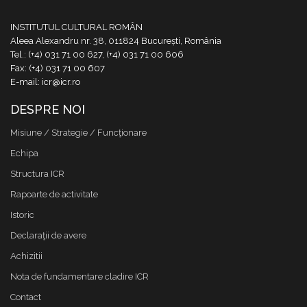
INSTITUTUL CULTURAL ROMÂN
Aleea Alexandru nr. 38, 011824 București, România
Tel.: (+4) 031 71 00 627, (+4) 031 71 00 606
Fax: (+4) 031 71 00 607
E-mail: icr@icr.ro
DESPRE NOI
Misiune / Strategie / Funcţionare
Echipa
Structura ICR
Rapoarte de activitate
Istoric
Declaraţii de avere
Achizitii
Nota de fundamentare cladire ICR
Contact