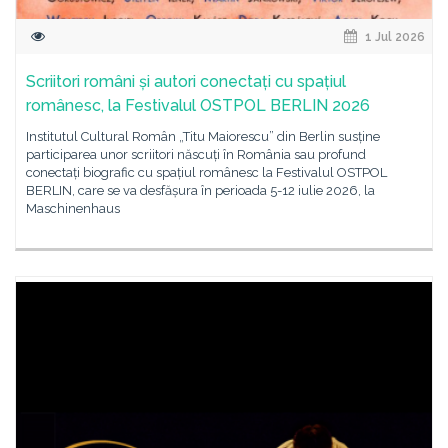
1 Jul 2026
Scriitori români și autori conectați cu spațiul
românesc, la Festivalul OSTPOL BERLIN 2026
Institutul Cultural Român „Titu Maiorescu” din Berlin susține
participarea unor scriitori născuți în România sau profund
conectați biografic cu spațiul românesc la Festivalul OSTPOL
BERLIN, care se va desfășura în perioada 5-12 iulie 2026, la
Maschinenhaus