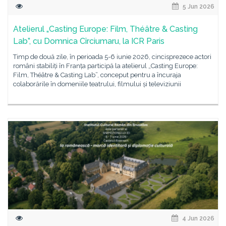
5 Jun 2026
Atelierul „Casting Europe: Film, Théâtre & Casting
Lab”, cu Domnica Cîrciumaru, la ICR Paris
Timp de două zile, în perioada 5-6 iunie 2026, cincisprezece actori
români stabiliți în Franța participă la atelierul „Casting Europe:
Film, Théâtre & Casting Lab”, conceput pentru a încuraja
colaborările în domeniile teatrului, filmului și televiziunii
4 Jun 2026