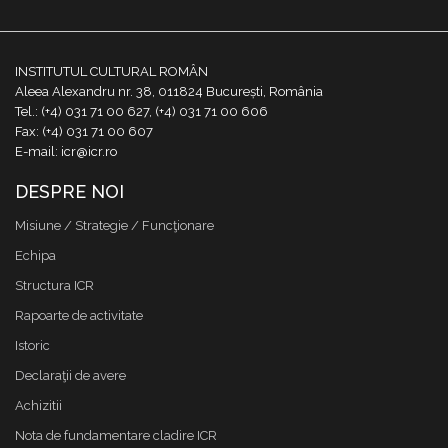
INSTITUTUL CULTURAL ROMÂN
Aleea Alexandru nr. 38, 011824 București, România
Tel.: (+4) 031 71 00 627, (+4) 031 71 00 606
Fax: (+4) 031 71 00 607
E-mail: icr@icr.ro
DESPRE NOI
Misiune / Strategie / Funcţionare
Echipa
Structura ICR
Rapoarte de activitate
Istoric
Declaraţii de avere
Achizitii
Nota de fundamentare cladire ICR