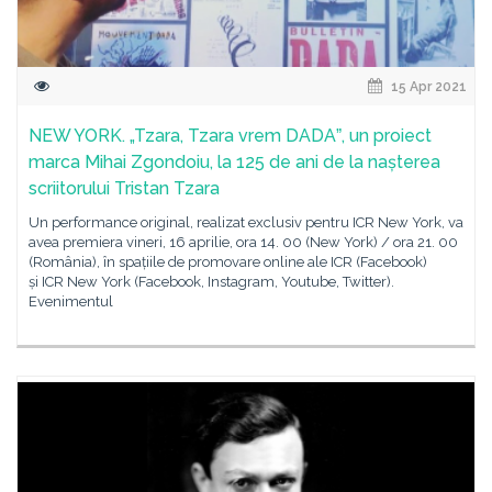
15 Apr 2021
NEW YORK. „Tzara, Tzara vrem DADAˮ, un proiect
marca Mihai Zgondoiu, la 125 de ani de la nașterea
scriitorului Tristan Tzara
Un performance original, realizat exclusiv pentru ICR New York, va
avea premiera vineri, 16 aprilie, ora 14. 00 (New York) / ora 21. 00
(România), în spațiile de promovare online ale ICR (Facebook)
și ICR New York (Facebook, Instagram, Youtube, Twitter).
Evenimentul