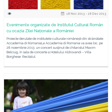
18 Nov 2013 - 18 Dec 2013
Evenimente organizate de Institutul Cultural Român
cu ocazia Zilei Naționale a României
Proiecte derulate de institutele culturale românești din străinătate
Accademia di RomaniaLa Accademia di Romania va avea loc, pe
28 noiembrie 2013, un concert susţinut de chitaristul Maxim
Belciug, în sala de concerte a Hotelului Aldrovandi – Villa
Borghese. Recitalul