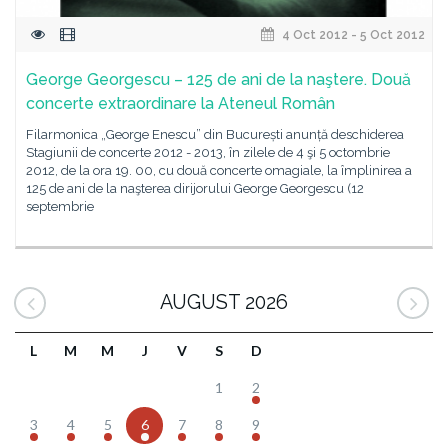
4 Oct 2012 - 5 Oct 2012
George Georgescu – 125 de ani de la naştere. Două
concerte extraordinare la Ateneul Român
Filarmonica „George Enescu” din București anunță deschiderea
Stagiunii de concerte 2012 - 2013, în zilele de 4 şi 5 octombrie
2012, de la ora 19. 00, cu două concerte omagiale, la împlinirea a
125 de ani de la naşterea dirijorului George Georgescu (12
septembrie
AUGUST 2026
L
M
M
J
V
S
D
1
2
3
4
5
6
7
8
9