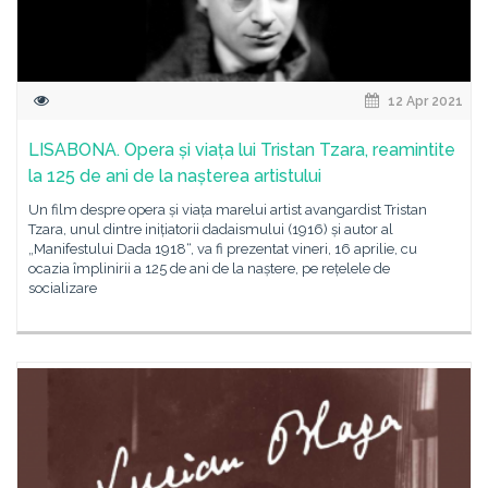
12 Apr 2021
LISABONA. Opera și viața lui Tristan Tzara, reamintite
la 125 de ani de la nașterea artistului
Un film despre opera și viața marelui artist avangardist Tristan
Tzara, unul dintre inițiatorii dadaismului (1916) și autor al
„Manifestului Dada 1918“, va fi prezentat vineri, 16 aprilie, cu
ocazia împlinirii a 125 de ani de la naștere, pe rețelele de
socializare