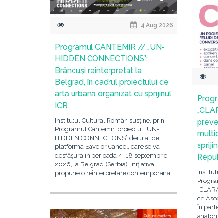
4 Aug 2026
Programul CANTEMIR // „UN-
HIDDEN CONNECTIONS”:
Brâncuși reinterpretat la
Belgrad, în cadrul proiectului de
artă urbană organizat cu sprijinul
Prog
ICR
„CLAR
Institutul Cultural Român susține, prin
preve
Programul Cantemir, proiectul „UN-
multid
HIDDEN CONNECTIONS” derulat de
spriji
platforma Save or Cancel, care se va
desfășura în perioada 4–18 septembrie
Repub
2026, la Belgrad (Serbia). Inițiativa
Institu
propune o reinterpretare contemporană
Progra
„CLARA 
de Asoc
în part
anatomi