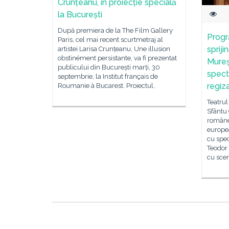
Crunțeanu, în proiecție specială
la București
După premiera de la The Film Gallery
Prog
Paris, cel mai recent scurtmetraj al
spriji
artistei Larisa Crunțeanu, Une illusion
obstinément persistante, va fi prezentat
Mureș
publicului din București marți, 30
specta
septembrie, la Institut français de
regiz
Roumanie à Bucarest. Proiectul,
Teatru
Sfântu
române
europe
cu spec
Teodor 
cu scen