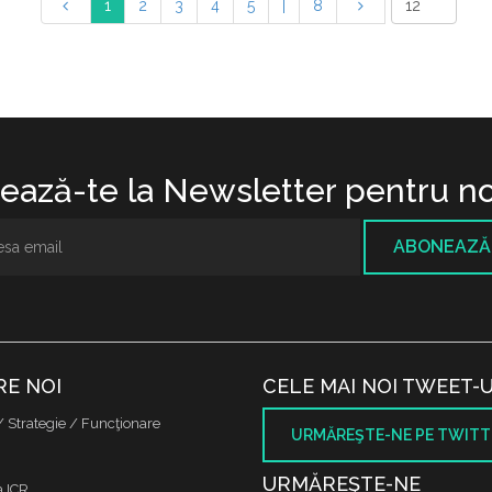
1
2
3
4
5
|
8
ază-te la Newsletter pentru no
ABONEAZĂ
RE NOI
CELE MAI NOI TWEET-U
/ Strategie / Funcţionare
URMĂREŞTE-NE PE TWITT
URMĂREŞTE-NE
a ICR