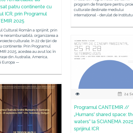
program de finanțare pentru proi
rsat patru continente cu
culturale destinate mediului
nul ICR, prin Programul
internațional - derulat de Institutu
EMIR 2025
tul Cultural Român a sprijinit, prin
re nerambursabilă, organizarea a
roiecte culturale, în 22 de țări de
u continente. Prin Programul
IR 2025, acestea au avut loc în
rașe din Australia, America,
și Europa —
24 S
Programul CANTEMIR //
„Humans' shared space: t
waters” la SCIANEMA 2025
sprijinul ICR