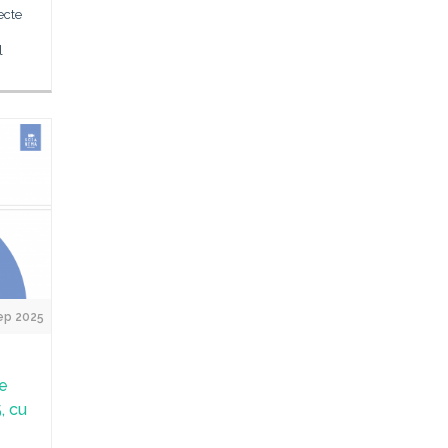
ecte
l
ep 2025
he
, cu