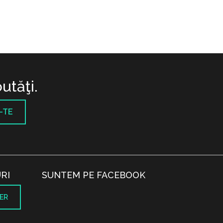
utăţi.
-TE
RI
SUNTEM PE FACEBOOK
ER