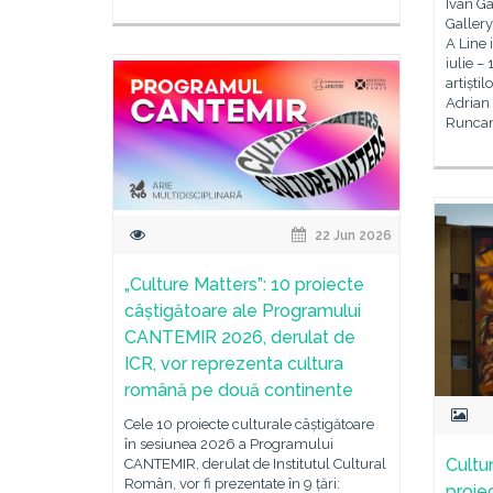
Ivan Ga
Gallery
A Line 
iulie –
artiști
Adrian
Runcan
22 Jun 2026
„Culture Matters”: 10 proiecte
câștigătoare ale Programului
CANTEMIR 2026, derulat de
ICR, vor reprezenta cultura
română pe două continente
Cele 10 proiecte culturale câștigătoare
în sesiunea 2026 a Programului
Cultu
CANTEMIR, derulat de Institutul Cultural
Român, vor fi prezentate în 9 țări:
proie