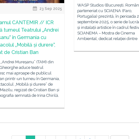
WASP Studios (București, Români
23 Sep 2025
parteneriat cu SCIAENA (Faro,
Portugalia) prezintă, în perioada
ramul CANTEMIR // ICR
septembrie 2025, o serie de lucră
și instalații artistice în cadrul festi
nă turneul Teatrului „Andrei
SCIANEMA – Mostra de Cinema
anu” în Germania cu
Ambiental, dedicat relației dintre
colul „Mobilă și durere”,
at de Cristian Ban
l „Andrei Mureșanu” (TAM) din
 Gheorghe aduce teatrul
sc mai aproape de publicul
an printr-un turneu în Germania,
tacolul „Mobilă și durere” de
Mazilu, regizat de Cristian Ban și
ografia semnată de Irina Chirilă.