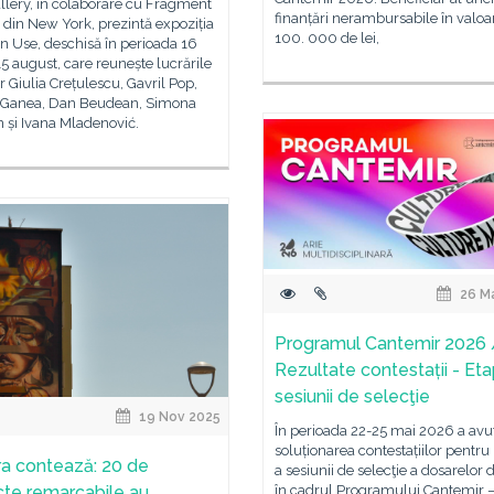
llery, în colaborare cu Fragment
finanțări nerambursabile în valoa
 din New York, prezintă expoziția
100. 000 de lei,
in Use, deschisă în perioada 16
 15 august, care reunește lucrările
lor Giulia Crețulescu, Gavril Pop,
 Ganea, Dan Beudean, Simona
 și Ivana Mladenović.
26 M
Programul Cantemir 2026 
Rezultate contestații - Eta
sesiunii de selecţie
19 Nov 2025
În perioada 22-25 mai 2026 a avut
soluționarea contestațiilor pentru 
ra contează: 20 de
a sesiunii de selecţie a dosarelor
cte remarcabile au
în cadrul Programului Cantemir 