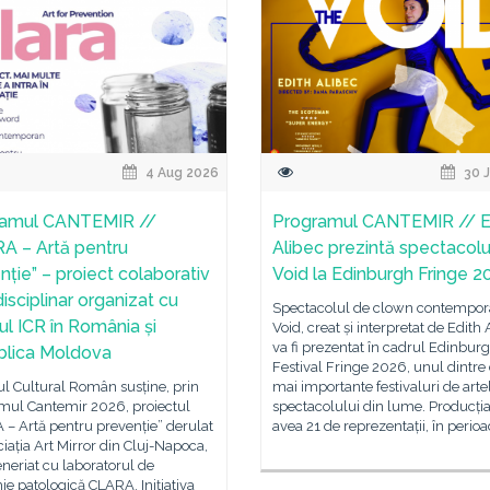
4 Aug 2026
30 J
ramul CANTEMIR //
Programul CANTEMIR // E
A – Artă pentru
Alibec prezintă spectacol
nție” – proiect colaborativ
Void la Edinburgh Fringe 2
isciplinar organizat cu
Spectacolul de clown contempor
nul ICR în România și
Void, creat și interpretat de Edith 
va fi prezentat în cadrul Edinbur
lica Moldova
Festival Fringe 2026, unul dintre
tul Cultural Român susține, prin
mai importante festivaluri de arte
mul Cantemir 2026, proiectul
spectacolului din lume. Producția
– Artă pentru prevenție” derulat
avea 21 de reprezentații, în perio
iația Art Mirror din Cluj-Napoca,
eneriat cu laboratorul de
e patologică CLARA. Inițiativa