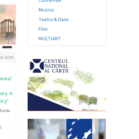
Conferinţe
Muzică
Teatru & Dans
Film
MULTIART
ul 2026
Manea”
ory. A
ncy”
 Turda
l