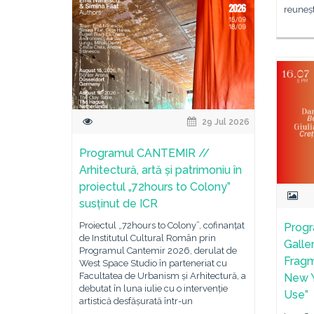
reuneșt
29 Jul 2026
Programul CANTEMIR //
Arhitectură, artă și patrimoniu în
proiectul „72hours to Colony”
susținut de ICR
Proiectul „72hours to Colony”, cofinanțat
Progr
de Institutul Cultural Român prin
Galler
Programul Cantemir 2026, derulat de
Fragm
West Space Studio în parteneriat cu
Facultatea de Urbanism și Arhitectură, a
New Y
debutat în luna iulie cu o intervenție
Use”
artistică desfășurată într-un