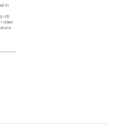
a) în
 25–28
ri video
valului