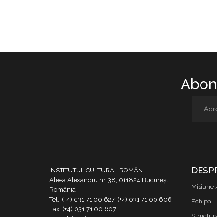
Abone
DESP
INSTITUTUL CULTURAL ROMÂN
Aleea Alexandru nr. 38, 011824 București,
Misiune 
România
Tel.: (+4) 031 71 00 627, (+4) 031 71 00 606
Echipa
Fax: (+4) 031 71 00 607
Structur