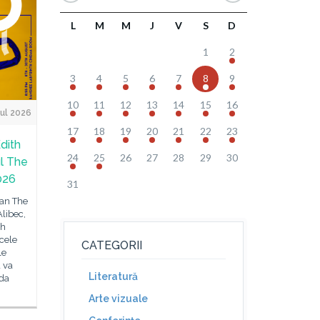
L
M
M
J
V
S
D
1
2
3
4
5
6
7
8
9
10
11
12
13
14
15
16
ul 2026
17
18
19
20
21
22
23
dith
24
25
26
27
28
29
30
ul The
026
31
an The
Alibec,
gh
 cele
CATEGORII
le
 va
Literatură
ada
Arte vizuale