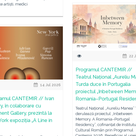
e artiști, medici
22 J
Programul CANTEMIR //
Teatrul Național „Aureliu 
Turda duce în Portugalia
14 Jul 2026
proiectul „Inbetween Mem
amul CANTEMIR // Ivan
Romania–Portugal Reside
y, în colaborare cu
Teatrul Național „Aureliu Manea”
ent Gallery, prezintă la
derulează proiectul „Inbetween
Memory. A Romania–Portugal
ork expoziția „A Line in
Residency”, cofinanțat de Institutu
Cultural Român prin Programul
Cantemir 2026. Beneficiar al unei