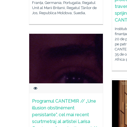
Franța, Germania, Portugalia, Regatul
trave
Unit al Marii Britanii, Regatul Țărilor de
spriji
Jos, Republica Moldova, Suedia,
CANT
Institu
finanța
20 de p
pe patr
CANTEM
35 de o
Africa 
Programul CANTEMIR // „Une
illusion obstinément
persistante”, cel mai recent
scurtmetraj al artistei Larisa