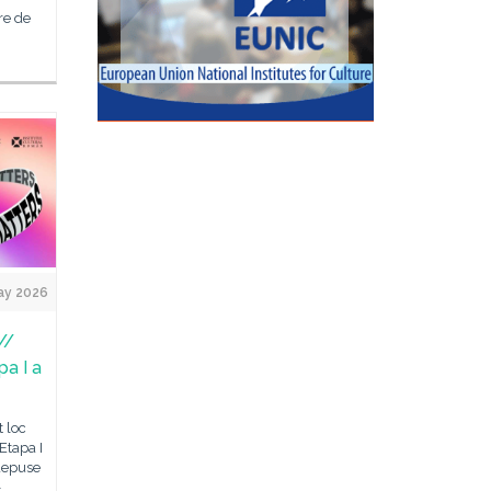
re de
ay 2026
//
pa I a
 loc
Etapa I
 depuse
–