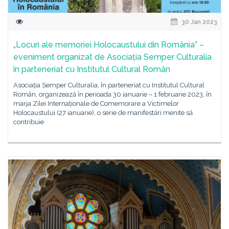
30 Jan 2023
„Locuri ale memoriei Holocaustului din România” –
eveniment organizat de Asociația Semper Culturalia
în parteneriat cu Institutul Cultural Român
Asociația Semper Culturalia, în parteneriat cu Institutul Cultural
Român, organizează în perioada 30 ianuarie – 1 februarie 2023, în
marja Zilei Internaționale de Comemorare a Victimelor
Holocaustului (27 ianuarie), o serie de manifestări menite să
contribuie