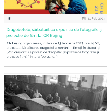
21 Feb 2023
Dragobetele, sărbatorit cu expoziție de fotografie și
proiecție de film, la ICR Beijing
ICR Beijing organizează, în data de 23 februarie 2023, ora 14:00,
proiectul „Sărbătoarea dragostei la români – „Emoții în stradă” și
„Prin oraș circulă povești de dragoste” (expoziție de fotografie și
proiecție film )”. În luna februarie, în