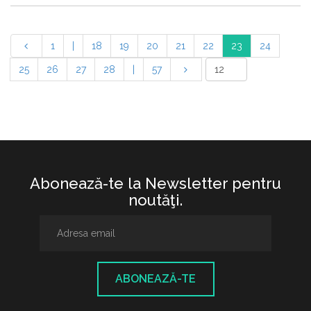
1
|
18
19
20
21
22
23
24
25
26
27
28
|
57
Abonează-te la Newsletter pentru
noutăţi.
ABONEAZĂ-TE