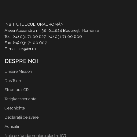
INSTITUTUL CULTURAL ROMÂN
Aleea Alexandru nr. 38, 011824 București, România
Tel.: (+4) 031 71 00 627, (+4) 031 71 00 606
Fax: (+4) 031 71 00 607
E-mail: icr@icr.ro
DESPRE NOI
Unsere Mission
Das Team
Structura ICR
Tätigkeitsberichte
Geschichte
Declaraţii de avere
Achizitii
Nota de fundamentare cladire ICR