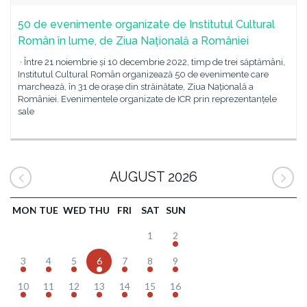
50 de evenimente organizate de Institutul Cultural
Român în lume, de Ziua Națională a României
· Între 21 noiembrie și 10 decembrie 2022, timp de trei săptămâni,
Institutul Cultural Român organizează 50 de evenimente care
marchează, în 31 de orașe din străinătate, Ziua Națională a
României. Evenimentele organizate de ICR prin reprezentanțele
sale
AUGUST 2026
MON
TUE
WED
THU
FRI
SAT
SUN
1
2
3
4
5
6
7
8
9
10
11
12
13
14
15
16