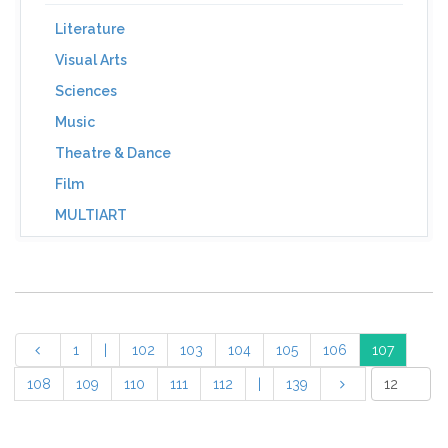
Literature
Visual Arts
Sciences
Music
Theatre & Dance
Film
MULTIART
1
|
102
103
104
105
106
107
108
109
110
111
112
|
139