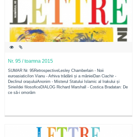
Nr. 95 / toamna 2015
SUMAR Nr. 95RetrospectiveLesley Chamberlain - Noii
euroasiaticiIon Vianu - Arhiva trădării și a mânieiDan Ciachir -
Declinul orașuluiAnonim - Misterul Statului Islamic al Irakului și
SirieiIdei filosoficeDIALOG Richard Marshall - Costica Bradatan: De
ce să-i omorâm