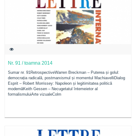
Nr. 91 / toamna 2014
Sumar nr. 91RetrospectiveWarren Breckman – Puterea și golul:
democrația radicală, postmarxismul și momentul MachiavelliDialog
Esprit – Robert Morrissey: Napoleon și legitimitatea politică
modernăKeith Gessen – Necugetatul întemeietor al
formalismuluiArte vizualeColm