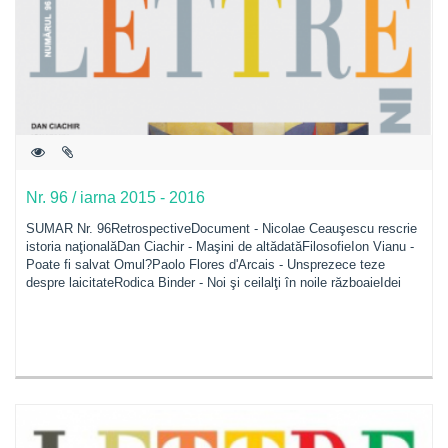
Nr. 96 / iarna 2015 - 2016
SUMAR Nr. 96RetrospectiveDocument - Nicolae Ceauşescu rescrie
istoria naţionalăDan Ciachir - Maşini de altădatăFilosofieIon Vianu -
Poate fi salvat Omul?Paolo Flores d'Arcais - Unsprezece teze
despre laicitateRodica Binder - Noi şi ceilalţi în noile războaieIdei