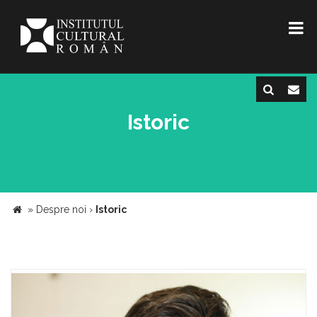
Istoric
»
Despre noi
›
Istoric