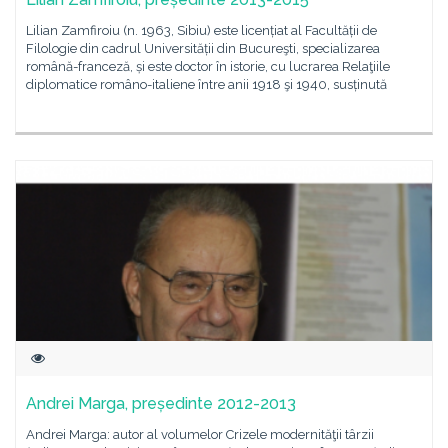
Lilian Zamfiroiu (n. 1963, Sibiu) este licențiat al Facultății de
Filologie din cadrul Universității din Bucureşti, specializarea
română-franceză, și este doctor în istorie, cu lucrarea Relaţiile
diplomatice româno-italiene între anii 1918 şi 1940, susținută
Andrei Marga, președinte 2012-2013
Andrei Marga: autor al volumelor Crizele modernităţii târzii