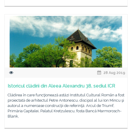
28 Aug 2019
Istoricul clădirii din Aleea Alexandru 38, sediul ICR
Clădirea în care funcţionează astăzi Institutul Cultural Român a fost
proiectată de arhitectul Petre Antonescu, discipol al lui Ion Mincu şi
autorul a numeroase construcţii de referinţă: Arcul de Triumf,
Primăria Capitalei, Palatul Kretzulescu, fosta Bancă Marmorosch-
Blank,