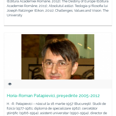
(Editura Academiei Române, 2012); The Destiny of Europe (Editura
Academiei Române, 2011); Absolutul astăzi. Teologia şi filosofia lui
Joseph Ratzinger (Eikon, 2011); Challenges, Values and Vision. The
University
Horia-Roman Patapievici, preşedinte 2005-2012
H. -R. Patapievici – născut la 18 martie 1957 (Bucureşti). Studii de
fizică (1977-1981; diplomă de specializare 1982), cercetător
ştiinţific (1986-1994), asistent universitar (1990-1994), director de