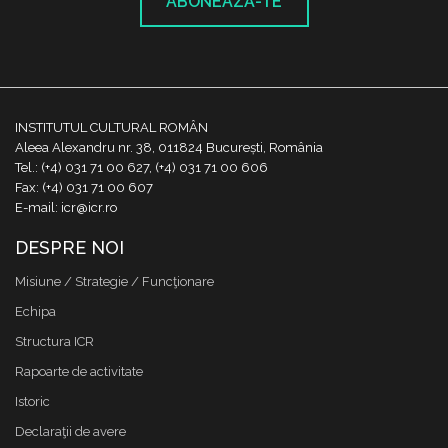
ABONEAZĂ-TE
INSTITUTUL CULTURAL ROMÂN
Aleea Alexandru nr. 38, 011824 București, România
Tel.: (+4) 031 71 00 627, (+4) 031 71 00 606
Fax: (+4) 031 71 00 607
E-mail: icr@icr.ro
DESPRE NOI
Misiune / Strategie / Funcţionare
Echipa
Structura ICR
Rapoarte de activitate
Istoric
Declaraţii de avere