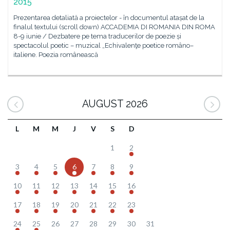
2015
Prezentarea detaliată a proiectelor - în documentul atașat de la
finalul textului (scroll down) ACCADEMIA DI ROMANIA DIN ROMA
8-9 iunie / Dezbatere pe tema traducerilor de poezie și
spectacolul poetic – muzical „Echivalenţe poetice româno–
italiene. Poezia românească
AUGUST 2026
L
M
M
J
V
S
D
1
2
3
4
5
6
7
8
9
10
11
12
13
14
15
16
17
18
19
20
21
22
23
24
25
26
27
28
29
30
31