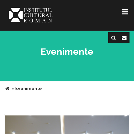
Evenimente
»
Evenimente