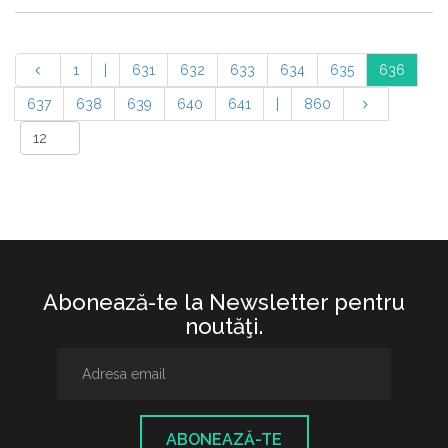
1
|
631
632
633
634
635
636
637
638
639
640
641
|
860
Abonează-te la Newsletter pentru
noutăţi.
ABONEAZĂ-TE