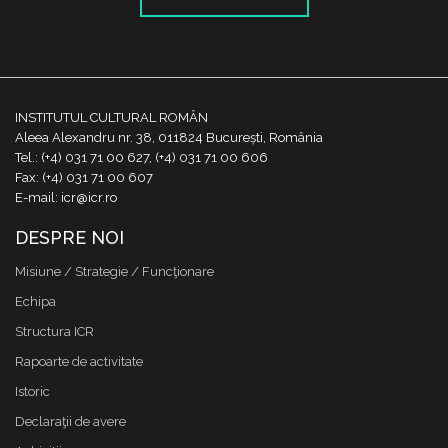
INSTITUTUL CULTURAL ROMÂN
Aleea Alexandru nr. 38, 011824 București, România
Tel.: (+4) 031 71 00 627, (+4) 031 71 00 606
Fax: (+4) 031 71 00 607
E-mail: icr@icr.ro
DESPRE NOI
Misiune / Strategie / Funcţionare
Echipa
Structura ICR
Rapoarte de activitate
Istoric
Declaraţii de avere