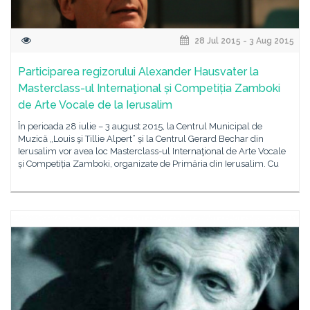
28 Jul 2015 - 3 Aug 2015
Participarea regizorului Alexander Hausvater la
Masterclass-ul Internaţional și Competiția Zamboki
de Arte Vocale de la Ierusalim
În perioada 28 iulie – 3 august 2015, la Centrul Municipal de
Muzică „Louis şi Tillie Alpert” și la Centrul Gerard Bechar din
Ierusalim vor avea loc Masterclass-ul Internaţional de Arte Vocale
și Competiția Zamboki, organizate de Primăria din Ierusalim. Cu