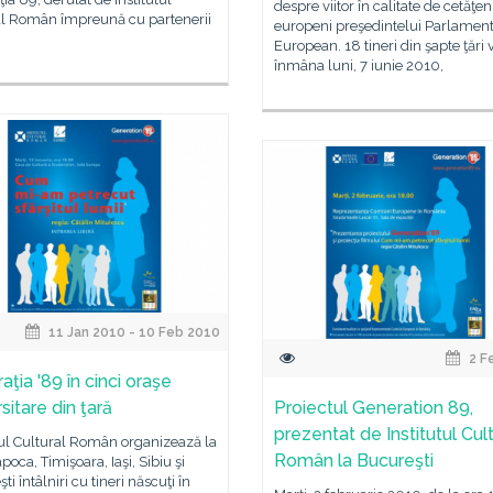
despre viitor în calitate de cetăţen
al Român împreună cu partenerii
europeni preşedintelui Parlament
European. 18 tineri din şapte ţări 
înmâna luni, 7 iunie 2010,
11 Jan 2010 - 10 Feb 2010
2 F
ţia '89 în cinci oraşe
sitare din ţară
Proiectul Generation 89,
prezentat de Institutul Cult
tul Cultural Român organizează la
Român la Bucureşti
poca, Timişoara, Iaşi, Sibiu şi
ti întâlniri cu tineri născuţi în