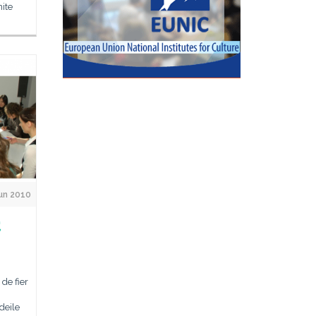
nite
un 2010
,
de fier
deile