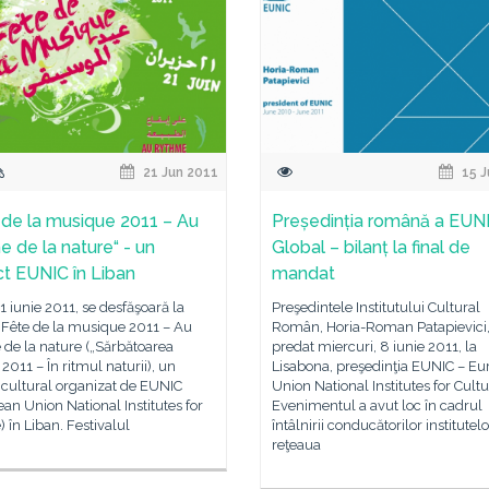
21 Jun 2011
15 J
 de la musique 2011 – Au
Președinția română a EUN
e de la nature“ - un
Global – bilanț la final de
ct EUNIC în Liban
mandat
21 iunie 2011, se desfăşoară la
Preşedintele Institutului Cultural
„Fête de la musique 2011 – Au
Român, Horia-Roman Patapievici,
de la nature („Sărbătoarea
predat miercuri, 8 iunie 2011, la
 2011 – În ritmul naturii), un
Lisabona, preşedinţia EUNIC – E
 cultural organizat de EUNIC
Union National Institutes for Cultu
an Union National Institutes for
Evenimentul a avut loc în cadrul
) în Liban. Festivalul
întâlnirii conducătorilor institutel
reţeaua