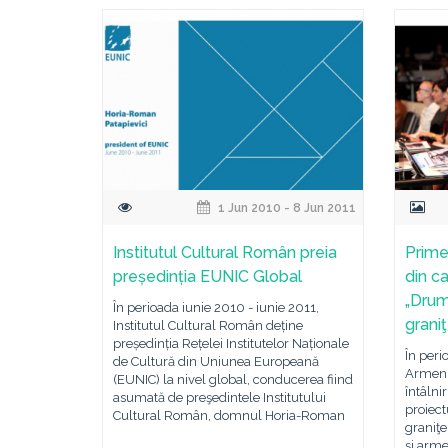
1 Jun 2010 - 8 Jun 2011
Institutul Cultural Român preia
Primel
președinția EUNIC Global
din c
„Drum
În perioada iunie 2010 - iunie 2011,
graniţ
Institutul Cultural Român deține
președinția Rețelei Institutelor Naționale
În peri
de Cultură din Uniunea Europeană
Armenia
(EUNIC) la nivel global, conducerea fiind
întâlni
asumată de preşedintele Institutului
proiec
Cultural Român, domnul Horia-Roman
graniţe
şi arme