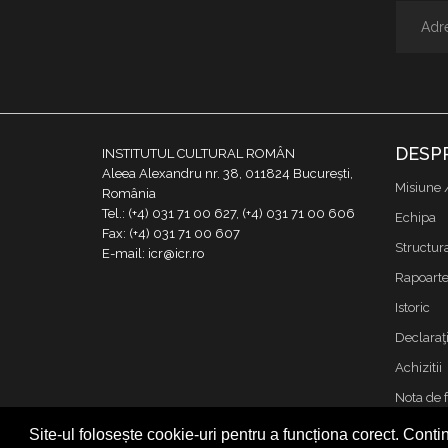
DESP
INSTITUTUL CULTURAL ROMÂN
Aleea Alexandru nr. 38, 011824 București,
Misiune 
România
Tel.: (+4) 031 71 00 627, (+4) 031 71 00 606
Echipa
Fax: (+4) 031 71 00 607
Structur
E-mail: icr@icr.ro
Rapoarte 
Istoric
Declaraţi
Achizitii
Nota de 
Contact
Site-ul folosește cookie-uri pentru a funcționa corect. Contin