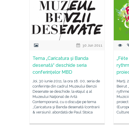
30 Jun 2011
Tema „Caricatura şi Banda
„Fête
desenată“ deschide seria
rythm
conferințelor MBD
proie
Joi, 30 iunie 2011, la ora 18. 00, seria de
Marţi, 
conferințe din cadrul Muzeului Benzii
Beirut 
Desenate se deschide, la etajul 4 al
rythme 
Muzeului Naţional de Artă
Muzicii
Contemporană, cu o discuţie pe tema
proiect
„Caricatura şi Banda desenată (contrarii
(Europe
& versiuni), abordată de Paul Stoica
Culture