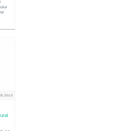
i
ului
vor
eb 2010
ural