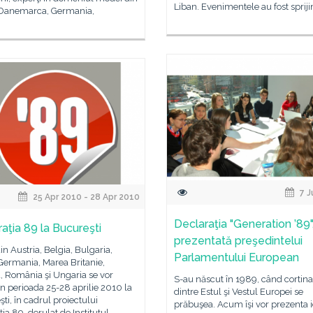
Liban. Evenimentele au fost spriji
 Danemarca, Germania,
7 J
25 Apr 2010 - 28 Apr 2010
Declaraţia "Generation ’89"
aţia 89 la Bucureşti
prezentată preşedintelui
din Austria, Belgia, Bulgaria,
Parlamentului European
Germania, Marea Britanie,
, România şi Ungaria se vor
S-au născut în 1989, când cortina 
 în perioada 25-28 aprilie 2010 la
dintre Estul şi Vestul Europei se
ti, în cadrul proiectului
prăbuşea. Acum îşi vor prezenta i
ia 89, derulat de Institutul