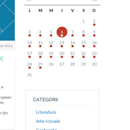
L
M
M
J
V
S
D
1
2
3
4
5
6
7
8
9
10
11
12
13
14
15
16
un 2011
17
18
19
20
21
22
23
IC
24
25
26
27
28
29
30
31
 a
uropean
CATEGORII
re.
Literatură
or din
Arte vizuale