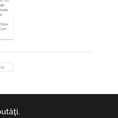
18. 00,
ţei
trada
al
ctului
i Cum
utăţi.