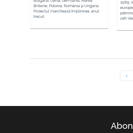
Bulgaria, Cehia, Germania, Marea
1989, i
Britanie, Polonia, România şi Ungaria.
europe
Proiectul marchează împlinirea, anul
patrona
trecut,
ceh Va
Abone