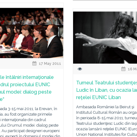
17 May 2011
16 M
e întâlniri internaţionale
Turneul Teatrului studenţe
adrul proiectului EUNIC
Ludic în Liban, cu ocazia la
ul modei: dialog peste
reţelei EUNIC Liban
e“
Ambasada României la Beirut şi
oada 3-15 mai 2011, la Erevan, în
Institutul Cultural Român au orga
, au fost organizate primele
în perioada 8-15 mai 2011, turneu
ri internaţionale din cadrul
Teatrului studenţesc Ludic din Iaş
tului Drumul modei: dialog peste
ocazia lansării reţelei EUNIC (Eu
. Au participat designeri europeni
Union National Institutes for Cultu
ni, experţi în domeniul modei din