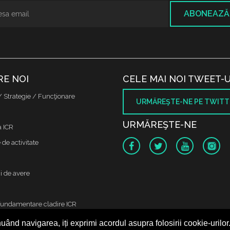
ABONEAZĂ
RE NOI
CELE MAI NOI TWEET-U
/ Strategie / Funcţionare
URMĂREŞTE-NE PE TWITT
URMĂREŞTE-NE
a ICR
de activitate
i de avere
fundamentare cladire ICR
uând navigarea, iți exprimi acordul asupra folosirii cookie-urilor