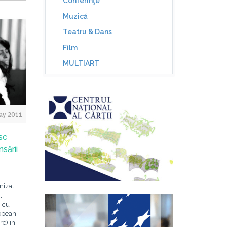
Conferinţe
Muzică
Teatru & Dans
Film
MULTIART
ay 2011
sc
nsării
nizat,
l
i cu
ropean
re) în