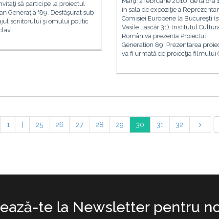
Marţi, 2 februarie 2010, de la ora 
nvitaţi să participe la proiectul
în sala de expoziţie a Reprezentan
an Generaţia '89. Desfăşurat sub
Comisiei Europene la Bucureşti (s
jul scriitorului şi omului politic
Vasile Lascăr 31), Institutul Cultur
clav
Român va prezenta Proiectul
Generation 89. Prezentarea proie
va fi urmată de proiecţia filmulu
1
|
25
26
27
28
29
30
31
32
ază-te la Newsletter pentru no