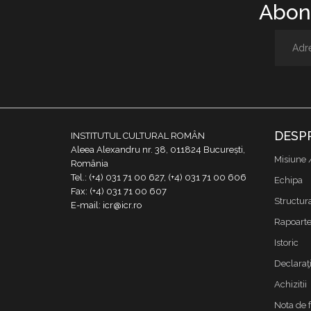
Abone
DESP
INSTITUTUL CULTURAL ROMÂN
Aleea Alexandru nr. 38, 011824 București,
Misiune 
România
Tel.: (+4) 031 71 00 627, (+4) 031 71 00 606
Echipa
Fax: (+4) 031 71 00 607
Structur
E-mail: icr@icr.ro
Rapoarte 
Istoric
Declaraţi
Achizitii
Nota de 