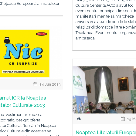
Rețeaua Europeană a Institutelor
Culture Center (BACC) a avut loc
evenimentul principal din seria d
manifestări menite să marcheze
aniversarea a 40 de ani de la stabi
relaţiilor diplomatice între Român
Thailanda. Evenimentul, organiza
ambasada
14 Jun 2013
amul ICR la Noaptea
utelor Culturale 2013
tic, vestimentar, muzical,
15 M
ografic, design: oferta
tului Cultural Român în Noaptea
telor Culturale din acest an va
Noaptea Literaturii Europe