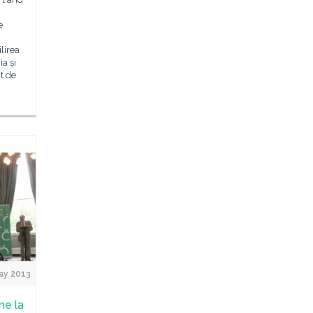
e
lirea
ia și
t de
ay 2013
ne la