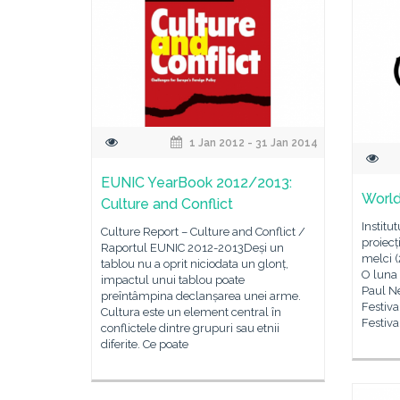
1 Jan 2012 - 31 Jan 2014
EUNIC YearBook 2012/2013:
World
Culture and Conflict
Institu
Culture Report – Culture and Conflict /
proiecț
Raportul EUNIC 2012-2013Deși un
melci (
tablou nu a oprit niciodata un glonț,
O luna 
impactul unui tablou poate
Paul Ne
preîntâmpina declanșarea unei arme.
Festiva
Cultura este un element central în
Festiva
conflictele dintre grupuri sau etnii
diferite. Ce poate