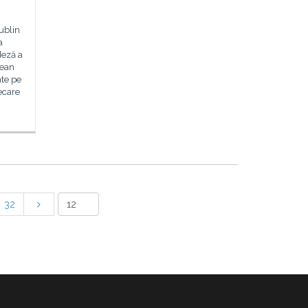
ublin
a
deză a
pean
nte pe
iecare
32