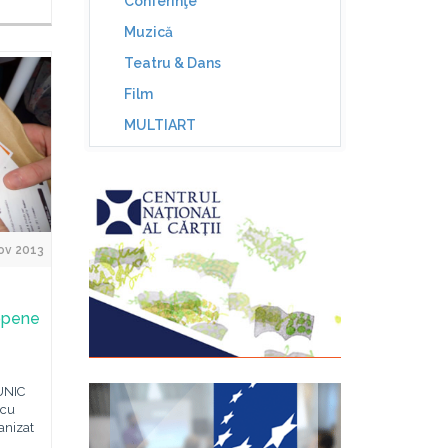
Conferinţe
Muzică
Teatru & Dans
Film
MULTIART
ov 2013
ropene
EUNIC
 cu
anizat