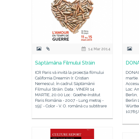
14 Mar 2014
Săptămâna Filmului Străin
DONA
ICR Paris vă invită la proiecția filmului
DONAUS
California Dreamin (r. Cristian
martie 
Nemescu), în cadrul Săptămânii
Accesul
Filmului Străin. Data : VINERI 14
Loc: A
MARTIE, 20:00 Loc : Goethe-Institut
Berlin,
Paris România - 2007 - Lung metraj -
Berlin
155' - Color - V. O. română cu subtitrare
Württe
10785 B