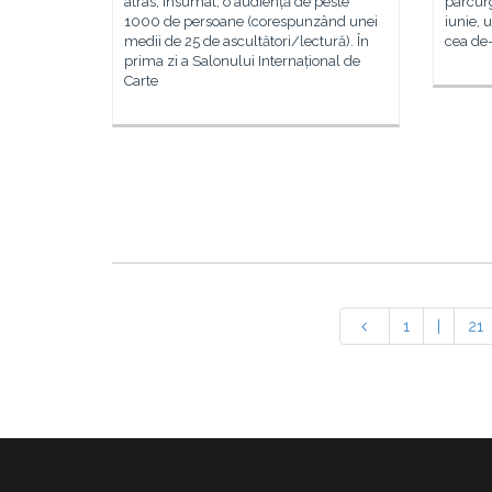
atras, însumat, o audiență de peste
parcurg
1000 de persoane (corespunzând unei
iunie, 
medii de 25 de ascultători/lectură). În
cea de-
prima zi a Salonului Internațional de
Carte
1
|
21