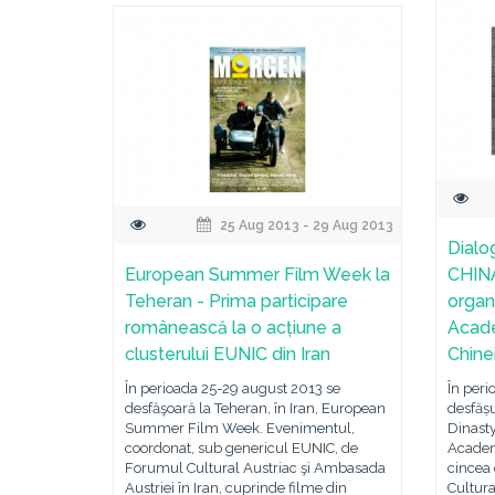
25 Aug 2013 - 29 Aug 2013
Dialo
European Summer Film Week la
CHINA,
Teheran - Prima participare
organ
românească la o acțiune a
Acade
clusterului EUNIC din Iran
Chine
În perioada 25-29 august 2013 se
În peri
desfăşoară la Teheran, în Iran, European
desfășu
Summer Film Week. Evenimentul,
Dinast
coordonat, sub genericul EUNIC, de
Academ
Forumul Cultural Austriac şi Ambasada
cincea 
Austriei în Iran, cuprinde filme din
Cultura