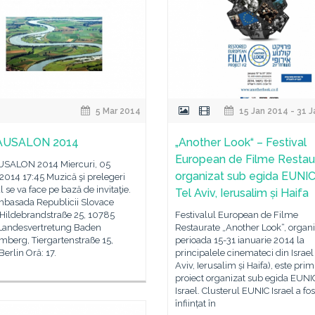
5 Mar 2014
15 Jan 2014 - 31 
USALON 2014
„Another Look“ – Festival
European de Filme Restau
ALON 2014 Miercuri, 05
organizat sub egida EUNIC
2014 17:45 Muzică şi prelegeri
 se va face pe bază de invitaţie.
Tel Aviv, Ierusalim și Haifa
mbasada Republicii Slovace
 Hildebrandstraße 25, 10785
Festivalul European de Filme
 Landesvertretung Baden
Restaurate „Another Look“, organi
mberg, Tiergartenstraße 15,
perioada 15-31 ianuarie 2014 la
erlin Oră: 17.
principalele cinemateci din Israel 
Aviv, Ierusalim și Haifa), este prim
proiect organizat sub egida EUNI
Israel. Clusterul EUNIC Israel a fos
înființat în