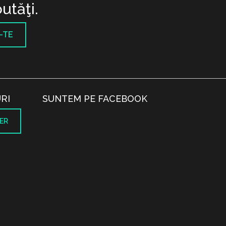
utăţi.
-TE
RI
SUNTEM PE FACEBOOK
ER