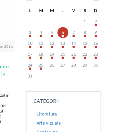
L
M
M
J
V
S
D
1
2
3
4
5
6
7
8
9
10
11
12
13
14
15
16
Jan 2014
17
18
19
20
21
22
23
24
25
26
27
28
29
30
rate,
 la
31
zat în
CATEGORII
(Tel
ul
Literatură
C
t
Arte vizuale