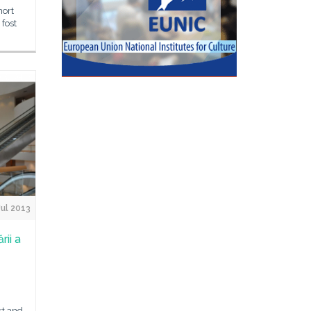
hort
 fost
ul 2013
rii a
rt and