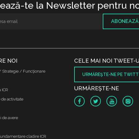
ază-te la Newsletter pentru no
ABONEAZĂ
RE NOI
CELE MAI NOI TWEET-U
/ Strategie / Funcţionare
URMĂREŞTE-NE PE TWITT
URMĂREŞTE-NE
a ICR
de activitate
i de avere
fundamentare cladire ICR