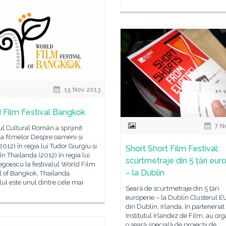
15 Nov 2013
 Film Festival Bangkok
7 N
tul Cultural Român a sprijinit
ia filmelor Despre oameni și
2012) în regia lui Tudor Giurgiu și
Short Short Film Festival:
în Thailanda (2012) în regia lui
scurtmetraje din 5 țări eu
goescu la festivalul World Film
– la Dublin
l of Bangkok, Thailanda.
lul este unul dintre cele mai
Seară de scurtmetraje din 5 țări
europene – la Dublin Clusterul 
din Dublin, Irlanda, în parteneriat
Institutul Irlandez de Film, au org
o seară specială de proiecții de