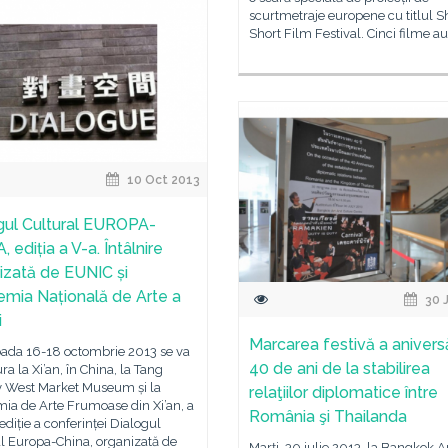
scurtmetraje europene cu titlul S
Short Film Festival. Cinci filme au
10 Oct 2013
gul Cultural EUROPA-
 ediția a V-a. Întâlnire
izată de EUNIC și
mia Națională de Arte a
30 J
i
Marcarea festivă a aniversă
oada 16-18 octombrie 2013 se va
40 de ani de la stabilirea
ra la Xi’an, în China, la Tang
y West Market Museum și la
relaţiilor diplomatice între
ia de Arte Frumoase din Xi’an, a
România şi Thailanda
ediție a conferinței Dialogul
l Europa-China, organizată de
Marți, 30 iulie 2013, la Bangkok A