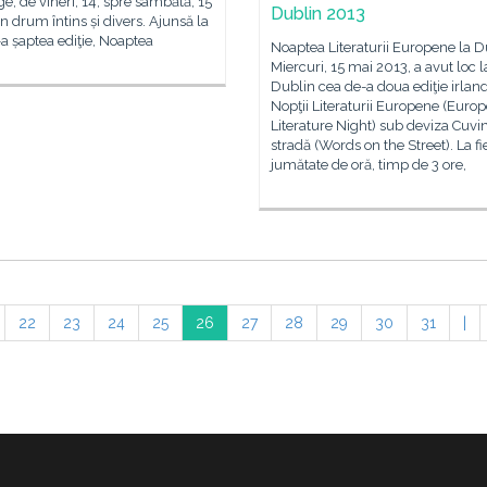
e, de vineri, 14, spre sâmbătă, 15
Dublin 2013
un drum întins și divers. Ajunsă la
a șaptea ediţie, Noaptea
Noaptea Literaturii Europene la D
Miercuri, 15 mai 2013, a avut loc l
Dublin cea de-a doua ediţie irlan
Nopţii Literaturii Europene (Euro
Literature Night) sub deviza Cuvi
stradă (Words on the Street). La f
jumătate de oră, timp de 3 ore,
22
23
24
25
26
27
28
29
30
31
|