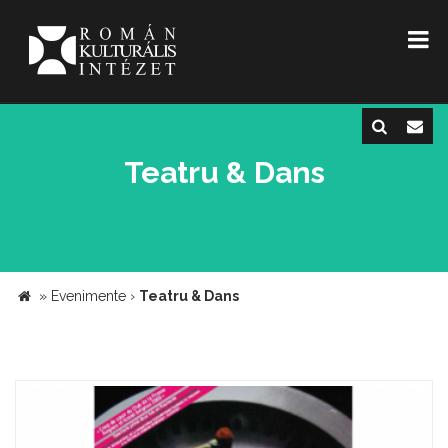
Teatru & Dans
»
Evenimente
›
Teatru & Dans