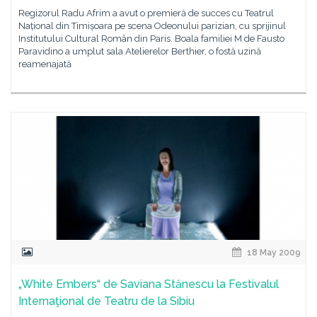
Regizorul Radu Afrim a avut o premieră de succes cu Teatrul
Național din Timișoara pe scena Odeonului parizian, cu sprijinul
Institutului Cultural Român din Paris. Boala familiei M de Fausto
Paravidino a umplut sala Atelierelor Berthier, o fostă uzină
reamenajată
18 May 2009
„White Embers“ de Saviana Stănescu la Festivalul
Internaţional de Teatru de la Sibiu