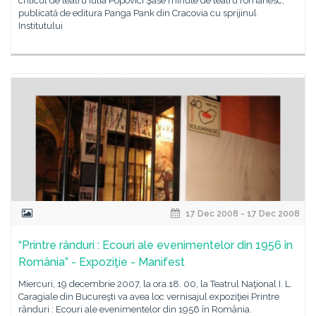
criticul de teatru Iulia Popovici Şase minute de teatru românesc,
publicată de editura Panga Pank din Cracovia cu sprijinul
Institutului
17 Dec 2008 - 17 Dec 2008
“Printre rânduri : Ecouri ale evenimentelor din 1956 în
România” - Expoziţie - Manifest
Miercuri, 19 decembrie 2007, la ora 18. 00, la Teatrul Naţional I. L.
Caragiale din Bucureşti va avea loc vernisajul expoziţiei Printre
rânduri : Ecouri ale evenimentelor din 1956 în România.