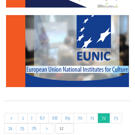
1
|
67
68
69
70
71
72
73
74
75
76