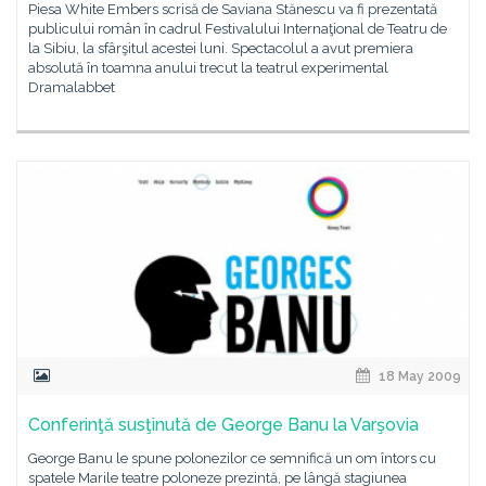
Piesa White Embers scrisă de Saviana Stănescu va fi prezentată
publicului român în cadrul Festivalului Internaţional de Teatru de
la Sibiu, la sfârşitul acestei luni. Spectacolul a avut premiera
absolută în toamna anului trecut la teatrul experimental
Dramalabbet
18 May 2009
Conferinţă susţinută de George Banu la Varşovia
George Banu le spune polonezilor ce semnifică un om întors cu
spatele Marile teatre poloneze prezintă, pe lângă stagiunea