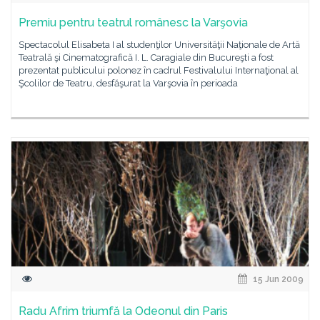
Premiu pentru teatrul românesc la Varşovia
Spectacolul Elisabeta I al studenţilor Universităţii Naţionale de Artă
Teatrală şi Cinematografică I. L. Caragiale din Bucureşti a fost
prezentat publicului polonez în cadrul Festivalului Internaţional al
Şcolilor de Teatru, desfăşurat la Varşovia în perioada
15 Jun 2009
Radu Afrim triumfă la Odeonul din Paris