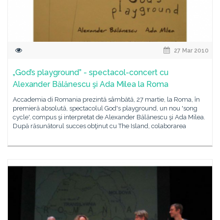
27 Mar 2010
„God’s playground” - spectacol-concert cu
Alexander Bălănescu şi Ada Milea la Roma
Accademia di Romania prezintă sâmbătă, 27 martie, la Roma, în
premieră absolută, spectacolul God's playground, un nou 'song
cycle', compus şi interpretat de Alexander Bălănescu şi Ada Milea.
După răsunătorul succes obţinut cu The Island, colaborarea